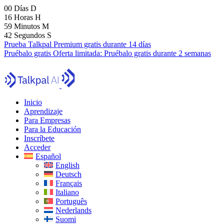
00
Días
D
16
Horas
H
59
Minutos
M
41
Segundos
S
Prueba Talkpal Premium gratis durante 14 días
Pruébalo gratis
Oferta limitada:
Pruébalo gratis durante 2 semanas
Inicio
Aprendizaje
Para Empresas
Para la Educación
Inscríbete
Acceder
Español
English
Deutsch
Français
Italiano
Português
Nederlands
Suomi