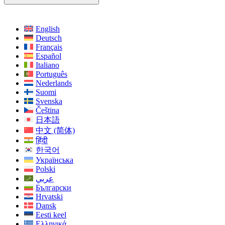
English
Deutsch
Français
Español
Italiano
Português
Nederlands
Suomi
Svenska
Čeština
日本語
中文 (简体)
हिंदी
한국어
Українська
Polski
عربي
Български
Hrvatski
Dansk
Eesti keel
Ελληνικά