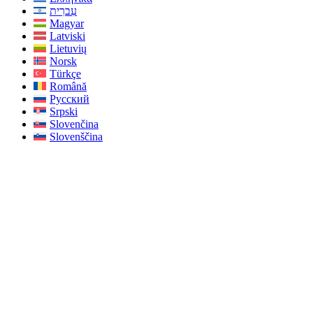
עִברִית
Magyar
Latviski
Lietuvių
Norsk
Türkçe
Română
Русский
Srpski
Slovenčina
Slovenščina