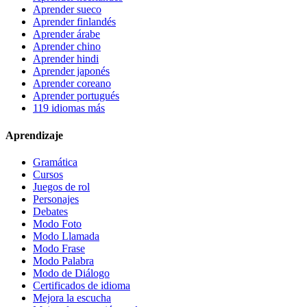
Aprender sueco
Aprender finlandés
Aprender árabe
Aprender chino
Aprender hindi
Aprender japonés
Aprender coreano
Aprender portugués
119 idiomas más
Aprendizaje
Gramática
Cursos
Juegos de rol
Personajes
Debates
Modo Foto
Modo Llamada
Modo Frase
Modo Palabra
Modo de Diálogo
Certificados de idioma
Mejora la escucha