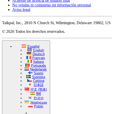
Acuerdo de licencia de usuario final
No vendas ni compartas mi información personal
Aviso legal
Talkpal, Inc., 2810 N Church St, Wilmington, Delaware 19802, US
© 2026 Todos los derechos reservados.
Español
English
Deutsch
Français
Italiano
Português
Nederlands
Suomi
Svenska
Čeština
日本語
中文 (简体)
हिंदी
한국어
Українська
Polski