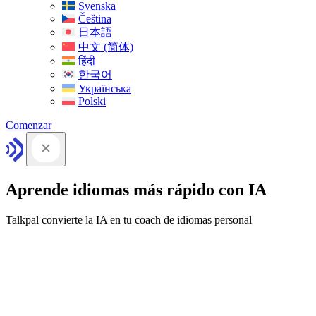
Svenska
Čeština
日本語
中文 (简体)
हिंदी
한국어
Українська
Polski
Comenzar
Aprende idiomas más rápido con IA
Talkpal convierte la IA en tu coach de idiomas personal