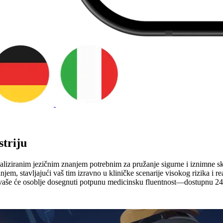
striju
ijaliziranim jezičnim znanjem potrebnim za pružanje sigurne i iznimne s
jem, stavljajući vaš tim izravno u kliničke scenarije visokog rizika i r
vaše će osoblje dosegnuti potpunu medicinsku fluentnost—dostupnu 24/7 