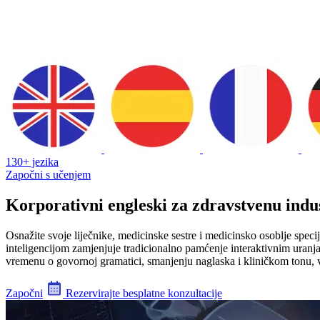
130+ jezika
Započni s učenjem
Korporativni engleski za zdravstvenu indu
Osnažite svoje liječnike, medicinske sestre i medicinsko osoblje spec
inteligencijom zamjenjuje tradicionalno pamćenje interaktivnim uranjan
vremenu o govornoj gramatici, smanjenju naglaska i kliničkom tonu, 
Započni
Rezervirajte besplatne konzultacije