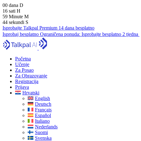
00
dana
D
16
sati
H
59
Minute
M
43
sekundi
S
Isprobajte Talkpal Premium 14 dana besplatno
Isprobaj besplatno
Ograničena ponuda:
Isprobajte besplatno 2 tjedna
Početna
Učenje
Za Posao
Za Obrazovanje
Registracija
Prijava
Hrvatski
English
Deutsch
Français
Español
Italiano
Nederlands
Suomi
Svenska