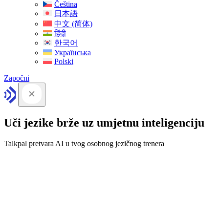
Čeština
日本語
中文 (简体)
हिंदी
한국어
Українська
Polski
Započni
Uči jezike brže uz umjetnu inteligenciju
Talkpal pretvara AI u tvog osobnog jezičnog trenera