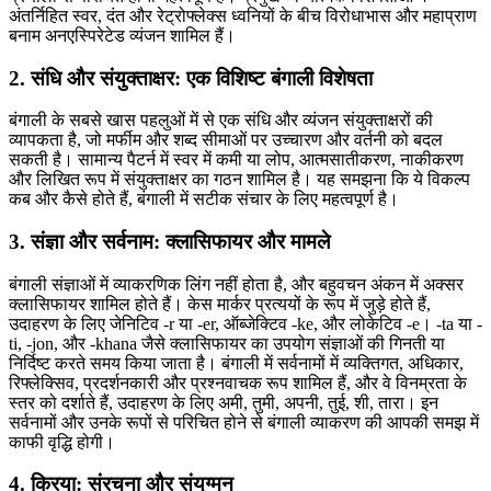
अंतर्निहित स्वर, दंत और रेट्रोफ्लेक्स ध्वनियों के बीच विरोधाभास और महाप्राण
बनाम अनएस्पिरेटेड व्यंजन शामिल हैं।
2. संधि और संयुक्ताक्षर: एक विशिष्ट बंगाली विशेषता
बंगाली के सबसे खास पहलुओं में से एक संधि और व्यंजन संयुक्ताक्षरों की
व्यापकता है, जो मर्फीम और शब्द सीमाओं पर उच्चारण और वर्तनी को बदल
सकती है। सामान्य पैटर्न में स्वर में कमी या लोप, आत्मसातीकरण, नाकीकरण
और लिखित रूप में संयुक्ताक्षर का गठन शामिल है। यह समझना कि ये विकल्प
कब और कैसे होते हैं, बंगाली में सटीक संचार के लिए महत्वपूर्ण है।
3. संज्ञा और सर्वनाम: क्लासिफायर और मामले
बंगाली संज्ञाओं में व्याकरणिक लिंग नहीं होता है, और बहुवचन अंकन में अक्सर
क्लासिफायर शामिल होते हैं। केस मार्कर प्रत्ययों के रूप में जुड़े होते हैं,
उदाहरण के लिए जेनिटिव -r या -er, ऑब्जेक्टिव -ke, और लोकेटिव -e। -ta या -
ti, -jon, और -khana जैसे क्लासिफायर का उपयोग संज्ञाओं की गिनती या
निर्दिष्ट करते समय किया जाता है। बंगाली में सर्वनामों में व्यक्तिगत, अधिकार,
रिफ्लेक्सिव, प्रदर्शनकारी और प्रश्नवाचक रूप शामिल हैं, और वे विनम्रता के
स्तर को दर्शाते हैं, उदाहरण के लिए अमी, तुमी, अपनी, तुई, शी, तारा। इन
सर्वनामों और उनके रूपों से परिचित होने से बंगाली व्याकरण की आपकी समझ में
काफी वृद्धि होगी।
4. क्रिया: संरचना और संयुग्मन