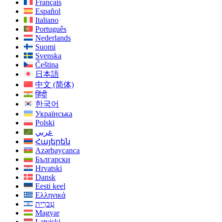
Français
Español
Italiano
Português
Nederlands
Suomi
Svenska
Čeština
日本語
中文 (简体)
हिंदी
한국어
Українська
Polski
عربي
Հայերեն
Azərbaycanca
Български
Hrvatski
Dansk
Eesti keel
Ελληνικά
עִברִית
Magyar
Latviski