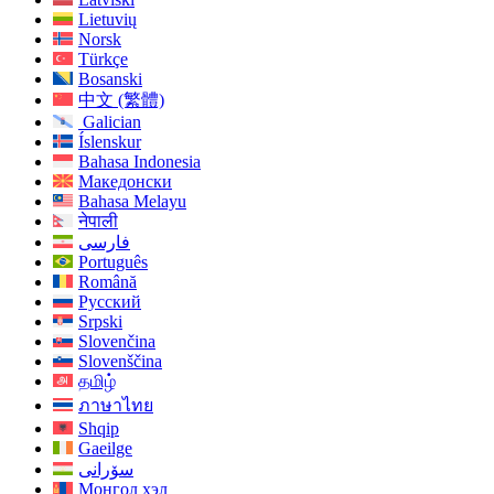
Lietuvių
Norsk
Türkçe
Bosanski
中文 (繁體)
Galician
Íslenskur
Bahasa Indonesia
Македонски
Bahasa Melayu
नेपाली
فارسی
Português
Română
Русский
Srpski
Slovenčina
Slovenščina
தமிழ்
ภาษาไทย
Shqip
Gaeilge
سۆرانی
Монгол хэл