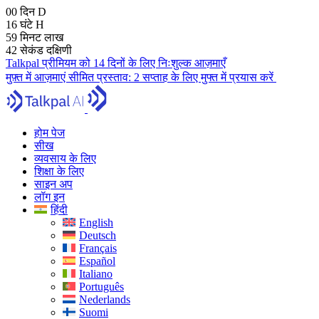
00
दिन
D
16
घंटे
H
59
मिनट
लाख
41
सेकंड
दक्षिणी
Talkpal प्रीमियम को 14 दिनों के लिए निःशुल्क आज़माएँ
मुफ़्त में आज़माएं
सीमित प्रस्ताव:
2 सप्ताह के लिए मुफ्त में प्रयास करें
होम पेज
सीख
व्यवसाय के लिए
शिक्षा के लिए
साइन अप
लॉग इन
हिंदी
English
Deutsch
Français
Español
Italiano
Português
Nederlands
Suomi