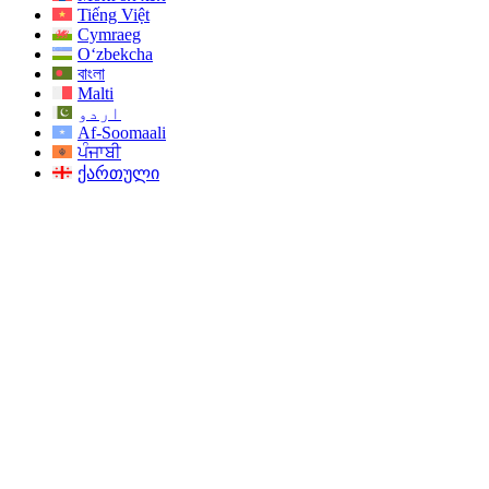
Tiếng Việt
Cymraeg
O‘zbekcha
বাংলা
Malti
اردو
Af-Soomaali
ਪੰਜਾਬੀ
ქართული