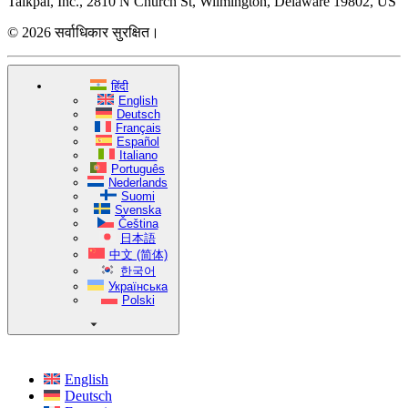
Talkpal, Inc., 2810 N Church St, Wilmington, Delaware 19802, US
© 2026 सर्वाधिकार सुरक्षित।
हिंदी
English
Deutsch
Français
Español
Italiano
Português
Nederlands
Suomi
Svenska
Čeština
日本語
中文 (简体)
한국어
Українська
Polski
English
Deutsch