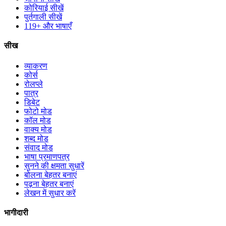
कोरियाई सीखें
पुर्तगाली सीखें
119+ और भाषाएँ
सीख
व्याकरण
कोर्स
रोलप्ले
पात्र
डिबेट
फोटो मोड
कॉल मोड
वाक्य मोड
शब्द मोड
संवाद मोड
भाषा प्रमाणपत्र
सुनने की क्षमता सुधारें
बोलना बेहतर बनाएं
पढ़ना बेहतर बनाएं
लेखन में सुधार करें
भागीदारी