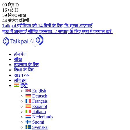
00
दिन
D
16
घंटे
H
59
मिनट
लाख
43
सेकंड
दक्षिणी
Talkpal प्रीमियम को 14 दिनों के लिए निःशुल्क आज़माएँ
मुफ़्त में आज़माएं
सीमित प्रस्ताव:
2 सप्ताह के लिए मुफ्त में प्रयास करें
होम पेज
सीख
व्यवसाय के लिए
शिक्षा के लिए
साइन अप
लॉग इन
हिंदी
English
Deutsch
Français
Español
Italiano
Nederlands
Suomi
Svenska