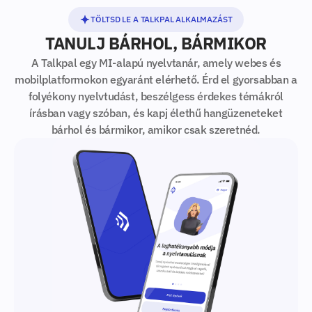
TÖLTSD LE A TALKPAL ALKALMAZÁST
TANULJ BÁRHOL, BÁRMIKOR
A Talkpal egy MI-alapú nyelvtanár, amely webes és
mobilplatformokon egyaránt elérhető. Érd el gyorsabban a
folyékony nyelvtudást, beszélgess érdekes témákról
írásban vagy szóban, és kapj élethű hangüzeneteket
bárhol és bármikor, amikor csak szeretnéd.