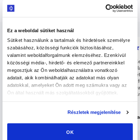
Ez a weboldal sütiket használ
Sütiket használunk a tartalmak és hirdetések személyre
szabásához, közösségi funkciók biztosításához,
valamint weboldalforgalmunk elemzéséhez. Ezenkívül
"
Nagyszerű segítség az önálló
"
Az egyik 
közösségi média-, hirdető- és elemező partnereinkkel
nyelvtanuláshoz. Más
angoltanul
megosztjuk az Ön weboldalhasználatra vonatkozó
alkalmazásokkal ellentétben ez
verzió kivé
adatait, akik kombinálhatják az adatokat más olyan
aktív javításokat ad, és rengeteg
sokoldalú f
adatokkal, amelyeket Ön adott meg számukra vagy az
lehetőséget biztosít a beszéd
amelyek va
Ön által használt más szolgáltatásokból gyűjtöttek.
gyakorlására.
"
tanulási él
Részletek megjelenítése
MioGatoParla22
Moua
OK