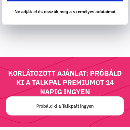
Kezdj el tanulni
Ne adják el és osszák meg a személyes adataimat
KORLÁTOZOTT AJÁNLAT:
PRÓBÁLD
KI A TALKPAL PREMIUMOT 14
NAPIG INGYEN
Próbáld ki a Talkpalt ingyen