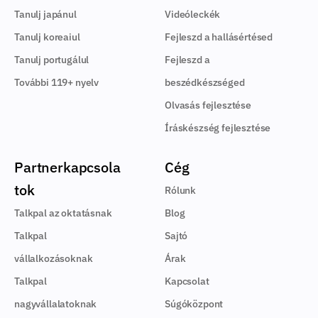
Tanulj japánul
Videóleckék
Tanulj koreaiul
Fejleszd a hallásértésed
Tanulj portugálul
Fejleszd a
További 119+ nyelv
beszédkészséged
Olvasás fejlesztése
Íráskészség fejlesztése
Partnerkapcsola
Cég
tok
Rólunk
Talkpal az oktatásnak
Blog
Talkpal
Sajtó
vállalkozásoknak
Árak
Talkpal
Kapcsolat
nagyvállalatoknak
Súgóközpont