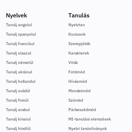
Nyelvek
Tanulás
Tanulj angolul
Nyelvtan
Tanulj spanyolul
Kurzusok
Tanulj franciául
Szerepjáték
Tanulj olaszul
Karakterek
Tanulj németül
Viták
Tanulj ukránul
Fotómód
Tanulj hollandul
Hívásmód
Tanulj svédül
Mondatmód
Tanulj finnül
Szómód
Tanulj arabul
Párbeszédmód
Tanulj kínaiul
MI-tanulási elemzések
Tanulj hindiül
Nyelvi tanúsítványok