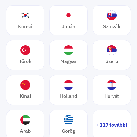
Koreai
Japán
Szlovák
Török
Magyar
Szerb
Kínai
Holland
Horvát
+117 további
Arab
Görög