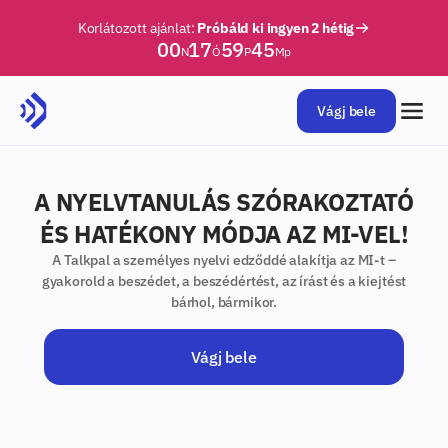
Korlátozott ajánlat:
Próbáld ki ingyen 2 hétig
00
17
59
44
N
Ó
P
Mp
Vágj bele
A NYELVTANULÁS SZÓRAKOZTATÓ
ÉS HATÉKONY MÓDJA AZ MI-VEL!
A Talkpal a személyes nyelvi edződdé alakítja az MI-t –
gyakorold a beszédet, a beszédértést, az írást és a kiejtést
bárhol, bármikor.
Vágj bele