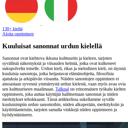
130+ kieltä
Aloita oppiminen
Kuuluisat sanonnat urdun kielellä
Sanonnat ovat kiehtova ikkuna kulttuuriin ja kieleen, tarjoten
syvällisiä näkemyksiä ja viisauden helmiä, jotka ovat kulkeneet
sukupolvelta toiselle. Urdun kieli, rikas ja melodinen kieli, on täynnä
kuuluisia sanontoja, jotka heijastavat elämänohjeita, filosofisia
ajatuksia ja arkipäivän viisautta. Näiden sanontojen oppiminen ei
ainoastaan syvennä ymmärrystä urdun kielestä, vaan myös avaa ovia
sen kulttuuriseen maailmaan.
Talkpal
on erinomainen työkalu kielten
oppimiseen, joka auttaa käyttäjiä hallitsemaan sanonnat ja niiden
merkitykset tehokkaasti. Tässä artikkelissa sukellamme syvälle
kuuluisimpiin urdun sanontoihin, niiden alkuperään, merkityksiin ja
käyttötilanteisiin, tarjoten samalla vinkkejä niiden oppimiseen ja
hyödyntämiseen.