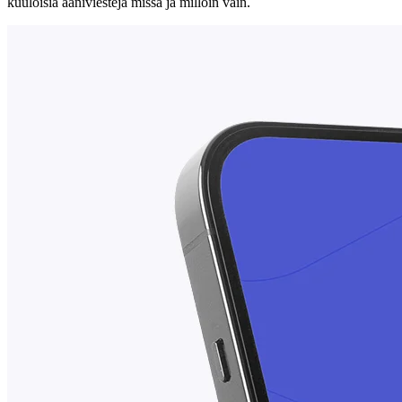
kuuloisia ääniviestejä missä ja milloin vain.