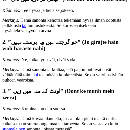
Käännös:
Tee hyvää ja heitä se jokeen.
Merkitys:
Tämä sanonta kehottaa tekemään hyvää ilman odotusta
palkkiosta
tai
tunnustuksesta. Se korostaa itsekkään
hyväntekeväisyyden arvoa.
2. ”جو گرجتے ہیں وہ برستے نہیں” (Jo girajte hain
woh baraste nahi)
Käännös:
Ne, jotka jyrisevät, eivät sada.
Merkitys:
Tämä sanonta tarkoittaa, että paljon puhuvat eivät
välttämättä toimi
tai
tee mitään konkreettista. Se on varoitus tyhjän
puheen vaaroista.
3. ”اونٹ کے منہ میں زیرہ” (Oont ke munh mein
zeera)
Käännös:
Kumina kamelin suussa.
Merkitys:
Tämä kuvaa tilannetta, jossa jokin pieni määrä ei riitä
ratkaisemaan suurta ongelmaa tai tarpeetta. Se on vastaava kuin
suomalainen
sanonta ”pisara meressä”.