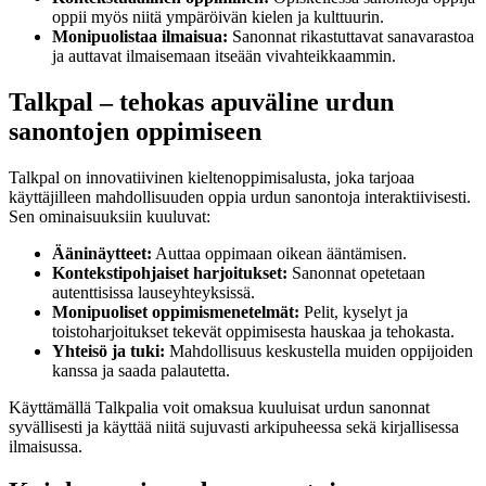
oppii myös niitä ympäröivän kielen ja kulttuurin.
Monipuolistaa ilmaisua:
Sanonnat rikastuttavat sanavarastoa
ja auttavat ilmaisemaan itseään vivahteikkaammin.
Talkpal – tehokas apuväline urdun
sanontojen oppimiseen
Talkpal on innovatiivinen kieltenoppimisalusta, joka tarjoaa
käyttäjilleen mahdollisuuden oppia urdun sanontoja interaktiivisesti.
Sen ominaisuuksiin kuuluvat:
Ääninäytteet:
Auttaa oppimaan oikean ääntämisen.
Kontekstipohjaiset harjoitukset:
Sanonnat opetetaan
autenttisissa lauseyhteyksissä.
Monipuoliset oppimismenetelmät:
Pelit, kyselyt ja
toistoharjoitukset tekevät oppimisesta hauskaa ja tehokasta.
Yhteisö ja tuki:
Mahdollisuus keskustella muiden oppijoiden
kanssa ja saada palautetta.
Käyttämällä Talkpalia voit omaksua kuuluisat urdun sanonnat
syvällisesti ja käyttää niitä sujuvasti arkipuheessa sekä kirjallisessa
ilmaisussa.