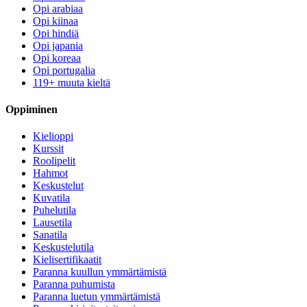
Opi arabiaa
Opi kiinaa
Opi hindiä
Opi japania
Opi koreaa
Opi portugalia
119+ muuta kieltä
Oppiminen
Kielioppi
Kurssit
Roolipelit
Hahmot
Keskustelut
Kuvatila
Puhelutila
Lausetila
Sanatila
Keskustelutila
Kielisertifikaatit
Paranna kuullun ymmärtämistä
Paranna puhumista
Paranna luetun ymmärtämistä