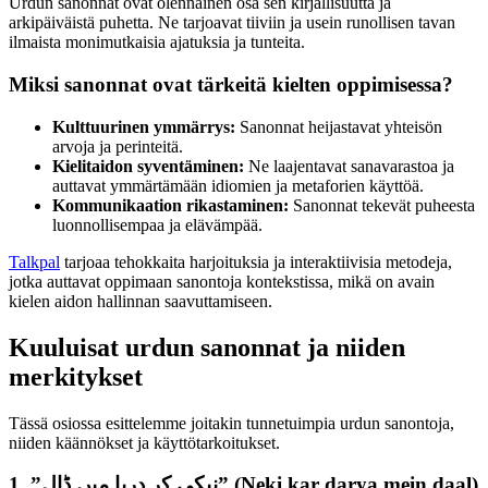
Urdun sanonnat ovat olennainen osa sen kirjallisuutta ja
arkipäiväistä puhetta. Ne tarjoavat tiiviin ja usein runollisen tavan
ilmaista monimutkaisia ajatuksia ja tunteita.
Miksi sanonnat ovat tärkeitä kielten oppimisessa?
Kulttuurinen ymmärrys:
Sanonnat heijastavat yhteisön
arvoja ja perinteitä.
Kielitaidon syventäminen:
Ne laajentavat sanavarastoa ja
auttavat ymmärtämään idiomien ja metaforien käyttöä.
Kommunikaation rikastaminen:
Sanonnat tekevät puheesta
luonnollisempaa ja elävämpää.
Talkpal
tarjoaa tehokkaita harjoituksia ja interaktiivisia metodeja,
jotka auttavat oppimaan sanontoja kontekstissa, mikä on avain
kielen aidon hallinnan saavuttamiseen.
Kuuluisat urdun sanonnat ja niiden
merkitykset
Tässä osiossa esittelemme joitakin tunnetuimpia urdun sanontoja,
niiden käännökset ja käyttötarkoitukset.
1. ”نیکی کر دریا میں ڈال” (Neki kar darya mein daal)