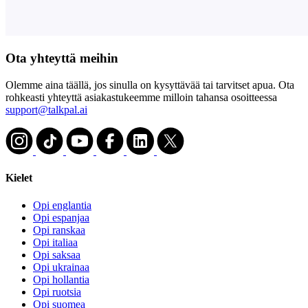
Ota yhteyttä meihin
Olemme aina täällä, jos sinulla on kysyttävää tai tarvitset apua. Ota
rohkeasti yhteyttä asiakastukeemme milloin tahansa osoitteessa
support@talkpal.ai
Kielet
Opi englantia
Opi espanjaa
Opi ranskaa
Opi italiaa
Opi saksaa
Opi ukrainaa
Opi hollantia
Opi ruotsia
Opi suomea