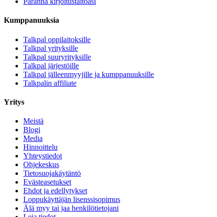
Paranna kirjoitustaitoasi
Kumppanuuksia
Talkpal oppilaitoksille
Talkpal yrityksille
Talkpal suuryrityksille
Talkpal järjestöille
Talkpal jälleenmyyjille ja kumppanuuksille
Talkpalin affiliate
Yritys
Meistä
Blogi
Media
Hinnoittelu
Yhteystiedot
Ohjekeskus
Tietosuojakäytäntö
Evästeasetukset
Ehdot ja edellytykset
Loppukäyttäjän lisenssisopimus
Älä myy tai jaa henkilötietojani
Leia tiedot