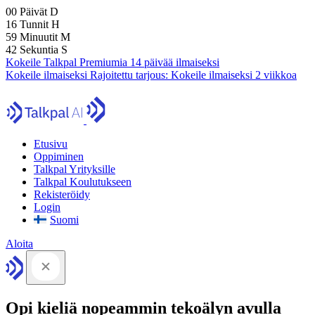
00
Päivät
D
16
Tunnit
H
59
Minuutit
M
41
Sekuntia
S
Kokeile Talkpal Premiumia 14 päivää ilmaiseksi
Kokeile ilmaiseksi
Rajoitettu tarjous:
Kokeile ilmaiseksi 2 viikkoa
Etusivu
Oppiminen
Talkpal Yrityksille
Talkpal Koulutukseen
Rekisteröidy
Login
Suomi
Aloita
Opi kieliä nopeammin tekoälyn avulla