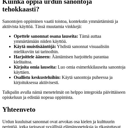
Kuinka oppia urdun sanontoja
tehokkaasti?
Sanontojen oppiminen vaatii toistoa, kontekstin ymmärtämistä ja
aktiivista käyttöä. Tässä muutamia vinkkejä:
Opettele sanonnat osana lauseita:
Tämä auttaa
ymmärtämään niiden käyttöä.
Käytä muistisääntöjä:
Yhdistä sanonnat visuaalisiin
mielikuviin tai tarinoihin.
Harjoittele ääneen:
Ääntämisen harjoittelu parantaa
kielitaitoa.
Kirjoita omia lauseita:
Luo omia esimerkkilauseita sanontoja
käyttäen.
Osallistu keskusteluihin:
Käytä sanontoja puheessa ja
kirjoituksessa aktiivisesti.
Talkpalin avulla nämä menetelmät on helppo integroida päivittäiseen
opiskeluun ja edistää nopeaa oppimista.
Yhteenveto
Urdun kuuluisat sanonnat ovat arvokas osa kielen ja kulttuurin
perintöä, jotka tarjoavat syvällisiä elämänopetuksia ja rikastuttavat