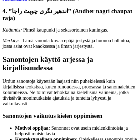
4. ”اندھیر نگری چوپٹ راجا” (Andher nagri chaupat
raja)
Käännös:
Pimeä kaupunki ja sekasortoinen kuningas.
Merkitys:
Tämä sanonta kuvaa epäjärjestystä ja huonoa hallintoa,
jossa asiat ovat kaaoksessa ja ilman järjestystä.
Sanontojen käyttö arjessa ja
kirjallisuudessa
Urdun sanontoja käytetään laajasti niin puhekielessä kuin
kirjallisissa teoksissa, kuten runoudessa, proosassa ja sanomalehtien
kolumneissa. Ne toimivat tehokkaina kielellisinä välineinä, jotka
tiivistävät monimutkaisia ajatuksia ja tunteita lyhyesti ja
vaikuttavasti.
Sanontojen vaikutus kielen oppimiseen
Motivoi oppijaa:
Sanonnat ovat usein mielenkiintoisia ja
helposti muistettavia.
Kontekstuaalinen oppiminen:
Opiskellessa sanontoja oppija