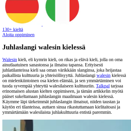
130+ kieltä
Aloita oppiminen
Juhlaslangi walesin kielessä
Walesin
kieli, eli kymrin kieli, on rikas ja elävä kieli, jolla on oma
ainutlaatuinen sanastonsa ja ilmaisu tapansa. Erityisesti
juhlatilanteissa kieli saa oman värikkään slanginsa, joka heijastaa
paikallista kulttuuria ja yhteisöllisyyttä. Juhlaslangi
walesin
kielessä
on mielenkiintoinen osa kielen elämää, ja sen ymmärtäminen voi
tuoda syvempää yhteyttä walesilaiseen kulttuuriin.
Talkpal
tarjoaa
erinomaisen alustan kielten oppimiseen, ja tämän artikkelin myötä
pääset sukeltamaan juhlaslangin maailmaan walesin kielessä.
Käymme läpi tärkeimmät juhlaslangin ilmaisut, niiden taustan ja
käytön eri tilanteissa, auttaen sinua rikastuttamaan kielitaitoasi ja
ymmärtämään walesilaista juhlakulttuuria entistä paremmin.