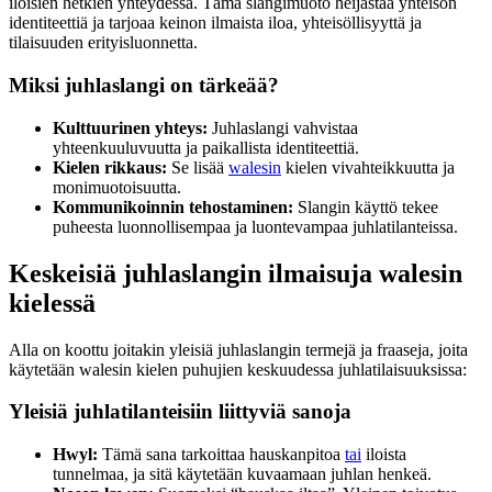
iloisien hetkien yhteydessä. Tämä slangimuoto heijastaa yhteisön
identiteettiä ja tarjoaa keinon ilmaista iloa, yhteisöllisyyttä ja
tilaisuuden erityisluonnetta.
Miksi juhlaslangi on tärkeää?
Kulttuurinen yhteys:
Juhlaslangi vahvistaa
yhteenkuuluvuutta ja paikallista identiteettiä.
Kielen rikkaus:
Se lisää
walesin
kielen vivahteikkuutta ja
monimuotoisuutta.
Kommunikoinnin tehostaminen:
Slangin käyttö tekee
puheesta luonnollisempaa ja luontevampaa juhlatilanteissa.
Keskeisiä juhlaslangin ilmaisuja walesin
kielessä
Alla on koottu joitakin yleisiä juhlaslangin termejä ja fraaseja, joita
käytetään walesin kielen puhujien keskuudessa juhlatilaisuuksissa:
Yleisiä juhlatilanteisiin liittyviä sanoja
Hwyl:
Tämä sana tarkoittaa hauskanpitoa
tai
iloista
tunnelmaa, ja sitä käytetään kuvaamaan juhlan henkeä.