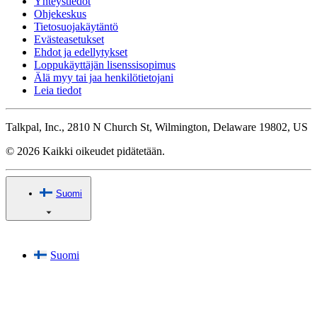
Yhteystiedot
Ohjekeskus
Tietosuojakäytäntö
Evästeasetukset
Ehdot ja edellytykset
Loppukäyttäjän lisenssisopimus
Älä myy tai jaa henkilötietojani
Leia tiedot
Talkpal, Inc., 2810 N Church St, Wilmington, Delaware 19802, US
© 2026 Kaikki oikeudet pidätetään.
Suomi
Suomi