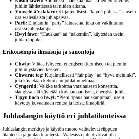
Noson lawen:
Suomeksi “hauskaa iltaa”. Yleinen toivotus
juhliin lähdettäessä tai niiden aikana.
Ymweld â’r dafarn:
Kirjaimellisesti “käydä pubissa” – usein
osa walesilaista juhlapäivää.
Parti:
Englannin “party” lainasana, joka on vakiintunut
osaksi juhlaslangia.
Hwyl fawr:
“Hauskaa” tai “näkemiin”, käytetään usein
juhlan lopuksi.
Erikoisempia ilmaisuja ja sanontoja
Chwip:
Viittaa lyhyeen, energiseen juomiseen tai pieniin
juhliin ystävien kesken.
Chwarae teg:
Kirjaimellisesti “fair play” tai “hyvä meininki”,
jota käytetään kehumaan juhlatunnelmaa.
Cyngerdd:
Vaikka tarkoittaa varsinaisesti konserttia,
slangissa sitä käytetään kuvaamaan isoja, energisiä juhlia.
Tipyn bach o hwyl:
“Pieni ripaus hauskanpitoa”, usein
käytetty kuvaamaan rentoa ja iloista ilmapiiriä.
Juhlaslangin käyttö eri juhlatilanteissa
Juhlaslangin merkitys ja käytön muoto vaihtelevat riippuen
tilanteesta ja juhlan luonteesta. Walesissa juhlat voivat olla