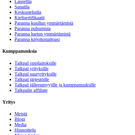
Lausetila
Sanatila
Keskustelutila
Kielisertifikaatit
Paranna kuullun ymmärtämistä
Paranna puhumista
Paranna luetun ymmärtämistä
Paranna kirjoitustaitoasi
Kumppanuuksia
Talkpal oppilaitoksille
Talkpal yrityksille
Talkpal suuryrityksille
Talkpal järjestöille
Talkpal jälleenmyyjille ja kumppanuuksille
Talkpalin affiliate
Yritys
Meistä
Blogi
Media
Hinnoittelu