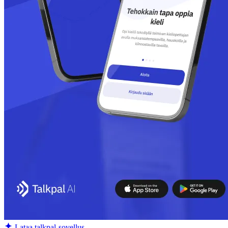
Lataa talkpal-sovellus