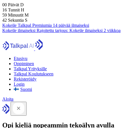
00
Päivät
D
16
Tunnit
H
59
Minuutit
M
41
Sekuntia
S
Kokeile Talkpal Premiumia 14 päivää ilmaiseksi
Kokeile ilmaiseksi
Rajoitettu tarjous:
Kokeile ilmaiseksi 2 viikkoa
Etusivu
Oppiminen
Talkpal Yrityksille
Talkpal Koulutukseen
Rekisteröidy
Login
Suomi
Aloita
Opi kieliä nopeammin tekoälyn avulla