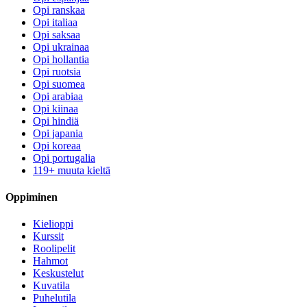
Opi ranskaa
Opi italiaa
Opi saksaa
Opi ukrainaa
Opi hollantia
Opi ruotsia
Opi suomea
Opi arabiaa
Opi kiinaa
Opi hindiä
Opi japania
Opi koreaa
Opi portugalia
119+ muuta kieltä
Oppiminen
Kielioppi
Kurssit
Roolipelit
Hahmot
Keskustelut
Kuvatila
Puhelutila