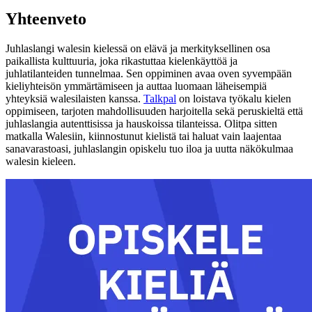
Yhteenveto
Juhlaslangi walesin kielessä on elävä ja merkityksellinen osa
paikallista kulttuuria, joka rikastuttaa kielenkäyttöä ja
juhlatilanteiden tunnelmaa. Sen oppiminen avaa oven syvempään
kieliyhteisön ymmärtämiseen ja auttaa luomaan läheisempiä
yhteyksiä walesilaisten kanssa.
Talkpal
on loistava työkalu kielen
oppimiseen, tarjoten mahdollisuuden harjoitella sekä peruskieltä että
juhlaslangia autenttisissa ja hauskoissa tilanteissa. Olitpa sitten
matkalla Walesiin, kiinnostunut kielistä tai haluat vain laajentaa
sanavarastoasi, juhlaslangin opiskelu tuo iloa ja uutta näkökulmaa
walesin kieleen.