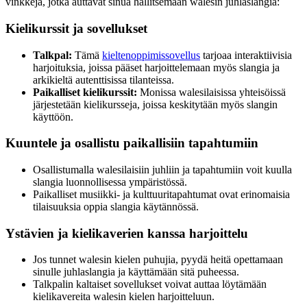
vinkkejä, jotka auttavat sinua hallitsemaan walesin juhlaslangia:
Kielikurssit ja sovellukset
Talkpal:
Tämä
kieltenoppimissovellus
tarjoaa interaktiivisia
harjoituksia, joissa pääset harjoittelemaan myös slangia ja
arkikieltä autenttisissa tilanteissa.
Paikalliset kielikurssit:
Monissa walesilaisissa yhteisöissä
järjestetään kielikursseja, joissa keskitytään myös slangin
käyttöön.
Kuuntele ja osallistu paikallisiin tapahtumiin
Osallistumalla walesilaisiin juhliin ja tapahtumiin voit kuulla
slangia luonnollisessa ympäristössä.
Paikalliset musiikki- ja kulttuuritapahtumat ovat erinomaisia
tilaisuuksia oppia slangia käytännössä.
Ystävien ja kielikaverien kanssa harjoittelu
Jos tunnet walesin kielen puhujia, pyydä heitä opettamaan
sinulle juhlaslangia ja käyttämään sitä puheessa.
Talkpalin kaltaiset sovellukset voivat auttaa löytämään
kielikavereita walesin kielen harjoitteluun.