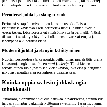
perinteisiä paikallisia tapahtumia, kuten eisteddfodit, tai moderneja
kaupunkijuhlia, ja kummassakin tilanteessa kieli elää ja mukautuu.
Perinteiset juhlat ja slangin rooli
Perinteisissä tapahtumissa kuten kansanmusiikki-illoissa tai
kyläjuhlissa käytetään usein perinteisiä ilmaisuja kuten
hwyl
ja
noson lawen
, jotka korostavat yhteisöllisyyttä ja perinteitä. Näissä
tilaisuuksissa slangin käyttö voi olla hieman varovaisempaa ja
lähempänä alkuperäistä kieltä.
Modernit juhlat ja slangin kehittyminen
Nuorten keskuudessa ja kaupunkialueilla juhlaslangi sisältää useita
lainasanoja englannista, kuten
parti
ja
chwip
. Tämä kielten
sekoittuminen luo dynaamisen kielenkäytön, joka elää ja hengittää
jatkuvasti muuttuvassa sosiaalisessa ympäristössä.
Kuinka oppia walesin juhlaslangia
tehokkaasti
Juhlaslangin oppiminen voi olla hauskaa ja palkitsevaa, etenkin kun
haluaa ymmärtää paikallista kulttuuria syvemmin. Tässä muutamia