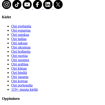
Kielet
Opi englantia
Opi espanjaa
Opi ranskaa
Opi italiaa
Opi saksaa
Opi ukrainaa
Opi hollantia
Opi ruotsia
Opi suomea
Opi arabiaa
Opi kiinaa
Opi hindiä
Opi japania
Opi koreaa
Opi portugalia
119+ muuta kieltä
Oppiminen