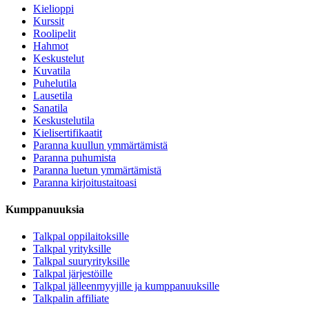
Kielioppi
Kurssit
Roolipelit
Hahmot
Keskustelut
Kuvatila
Puhelutila
Lausetila
Sanatila
Keskustelutila
Kielisertifikaatit
Paranna kuullun ymmärtämistä
Paranna puhumista
Paranna luetun ymmärtämistä
Paranna kirjoitustaitoasi
Kumppanuuksia
Talkpal oppilaitoksille
Talkpal yrityksille
Talkpal suuryrityksille
Talkpal järjestöille
Talkpal jälleenmyyjille ja kumppanuuksille
Talkpalin affiliate