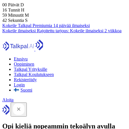
00
Päivät
D
16
Tunnit
H
59
Minuutit
M
41
Sekuntia
S
Kokeile Talkpal Premiumia 14 päivää ilmaiseksi
Kokeile ilmaiseksi
Rajoitettu tarjous:
Kokeile ilmaiseksi 2 viikkoa
Etusivu
Oppiminen
Talkpal Yrityksille
Talkpal Koulutukseen
Rekisteröidy
Login
Suomi
Aloita
Opi kieliä nopeammin tekoälyn avulla