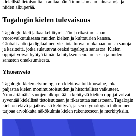
kielellistä tietoisuutta ja auttaa häntä tunnistamaan lainasanoja ja
niiden alkuperää.
Tagalogin kielen tulevaisuus
Tagalogin kieli jatkaa kehittymistään ja rikastumistaan
vuorovaikutuksessa muiden kielten ja kulttuurien kanssa.
Globalisaatio ja digitaalinen viestintä tuovat mukanaan uusia sanoja
ja käsitteitä, jotka sulautuvat osaksi tagalogin sanastoa. Kielen
oppijat voivat hyötyä tämän kehityksen seuraamisesta ja uuden
sanaston omaksumisesta.
Yhteenveto
Tagalogin kielen etymologia on kiehtova tutkimusalue, joka
paljastaa kielen monimuotoisuuden ja historialliset vaikutteet.
Ymmärtämällä sanojen alkuperää ja kehitystä kielten oppijat voivat
syventää kielellistä tietoisuuttaan ja rikastuttaa sanastoaan. Tagalogin
kieli on elävä ja jatkuvasti kehittyvä, ja sen etymologian tutkiminen
tarjoaa arvokkaita näkökulmia kielen rakenteeseen ja merkityksiin.