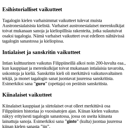
Esihistorialliset vaikutteet
Tagalogin kielen varhaisimmat vaikutteet tulevat muista
Austronesialaisista kielistä. Varhaiset austronesialaiset merenkulkijat
toivat mukanaan sanoja ja kieliopillisia rakenteita, jotka sulautuivat
osaksi tagalogia. Nämä varhaiset vaikutteet ovat edelleen nähtävissä
tagalogin sanastossa ja kieliopissa.
Intialaiset ja sanskritin vaikutteet
Intian kulttuurinen vaikutus Filippiineillä alkoi noin 200-luvulta eaa.,
kun kauppiaat ja merenkulkijat toivat mukanaan intialaisia tavaroita,
uskontoja ja kieliä. Sanskritin kieli oli merkittävä vaikutusvaltainen
tekijä, ja monet tagalogin sanat juontavat juurensa sanskritista.
Esimerkiksi sana ”
guru
” (opettaja) on peräisin sanskritista.
Kiinalaiset vaikutteet
Kiinalaiset kauppiaat ja siirtolaiset ovat olleet merkittävä osa
Filippiinien historiaa jo vuosisatojen ajan. Kiinan kielen vaikutus
näkyy erityisesti tagalogin sanastossa, jossa on useita kiinasta
lainattuja sanoja. Esimerkiksi sana ”
ginto
” (kulta) juontaa juurensa
kiinan kielen sanasta ”jin”.