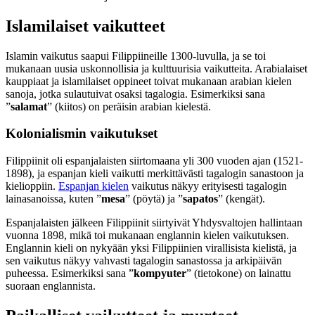
Islamilaiset vaikutteet
Islamin vaikutus saapui Filippiineille 1300-luvulla, ja se toi
mukanaan uusia uskonnollisia ja kulttuurisia vaikutteita. Arabialaiset
kauppiaat ja islamilaiset oppineet toivat mukanaan arabian kielen
sanoja, jotka sulautuivat osaksi tagalogia. Esimerkiksi sana
”
salamat
” (kiitos) on peräisin arabian kielestä.
Kolonialismin vaikutukset
Filippiinit oli espanjalaisten siirtomaana yli 300 vuoden ajan (1521-
1898), ja espanjan kieli vaikutti merkittävästi tagalogin sanastoon ja
kielioppiin.
Espanjan kielen
vaikutus näkyy erityisesti tagalogin
lainasanoissa, kuten ”
mesa
” (pöytä) ja ”
sapatos
” (kengät).
Espanjalaisten jälkeen Filippiinit siirtyivät Yhdysvaltojen hallintaan
vuonna 1898, mikä toi mukanaan englannin kielen vaikutuksen.
Englannin kieli on nykyään yksi Filippiinien virallisista kielistä, ja
sen vaikutus näkyy vahvasti tagalogin sanastossa ja arkipäivän
puheessa. Esimerkiksi sana ”
kompyuter
” (tietokone) on lainattu
suoraan englannista.