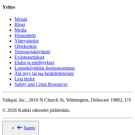
Yritys
Meistä
Blogi
Media
Hinnoittelu
Yhteystiedot
Ohjekeskus
Tietosuojakäytäntö
Evästeasetukset
Ehdot ja edellytykset
Loppukäyttäjän lisenssisopimus
Älä myy tai jaa henkilötietojani
Leia tiedot
Safety and Crisis Resources
Talkpal, Inc., 2810 N Church St, Wilmington, Delaware 19802, US
© 2026 Kaikki oikeudet pidätetään.
Suomi