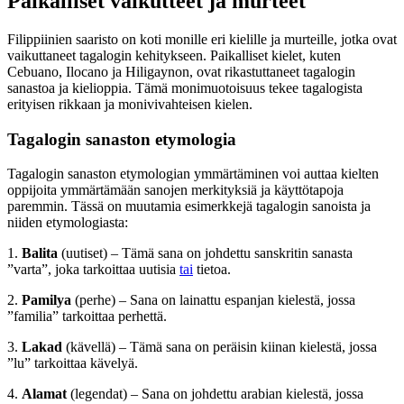
Paikalliset vaikutteet ja murteet
Filippiinien saaristo on koti monille eri kielille ja murteille, jotka ovat
vaikuttaneet tagalogin kehitykseen. Paikalliset kielet, kuten
Cebuano, Ilocano ja Hiligaynon, ovat rikastuttaneet tagalogin
sanastoa ja kielioppia. Tämä monimuotoisuus tekee tagalogista
erityisen rikkaan ja monivivahteisen kielen.
Tagalogin sanaston etymologia
Tagalogin sanaston etymologian ymmärtäminen voi auttaa kielten
oppijoita ymmärtämään sanojen merkityksiä ja käyttötapoja
paremmin. Tässä on muutamia esimerkkejä tagalogin sanoista ja
niiden etymologiasta:
1.
Balita
(uutiset) – Tämä sana on johdettu sanskritin sanasta
”varta”, joka tarkoittaa uutisia
tai
tietoa.
2.
Pamilya
(perhe) – Sana on lainattu espanjan kielestä, jossa
”familia” tarkoittaa perhettä.
3.
Lakad
(kävellä) – Tämä sana on peräisin kiinan kielestä, jossa
”lu” tarkoittaa kävelyä.
4.
Alamat
(legendat) – Sana on johdettu arabian kielestä, jossa