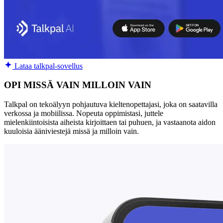
Lataa talkpal-sovellus
OPI MISSÄ VAIN MILLOIN VAIN
Talkpal on tekoälyyn pohjautuva kieltenopettajasi, joka on saatavilla
verkossa ja mobiilissa. Nopeuta oppimistasi, juttele
mielenkiintoisista aiheista kirjoittaen tai puhuen, ja vastaanota aidon
kuuloisia ääniviestejä missä ja milloin vain.