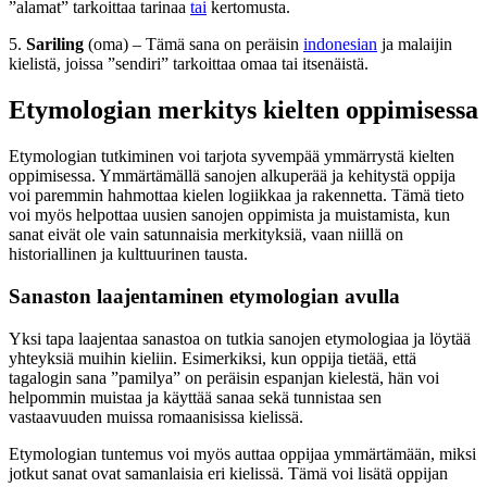
”alamat” tarkoittaa tarinaa
tai
kertomusta.
5.
Sariling
(oma) – Tämä sana on peräisin
indonesian
ja malaijin
kielistä, joissa ”sendiri” tarkoittaa omaa tai itsenäistä.
Etymologian merkitys kielten oppimisessa
Etymologian tutkiminen voi tarjota syvempää ymmärrystä kielten
oppimisessa. Ymmärtämällä sanojen alkuperää ja kehitystä oppija
voi paremmin hahmottaa kielen logiikkaa ja rakennetta. Tämä tieto
voi myös helpottaa uusien sanojen oppimista ja muistamista, kun
sanat eivät ole vain satunnaisia merkityksiä, vaan niillä on
historiallinen ja kulttuurinen tausta.
Sanaston laajentaminen etymologian avulla
Yksi tapa laajentaa sanastoa on tutkia sanojen etymologiaa ja löytää
yhteyksiä muihin kieliin. Esimerkiksi, kun oppija tietää, että
tagalogin sana ”pamilya” on peräisin espanjan kielestä, hän voi
helpommin muistaa ja käyttää sanaa sekä tunnistaa sen
vastaavuuden muissa romaanisissa kielissä.
Etymologian tuntemus voi myös auttaa oppijaa ymmärtämään, miksi
jotkut sanat ovat samanlaisia eri kielissä. Tämä voi lisätä oppijan