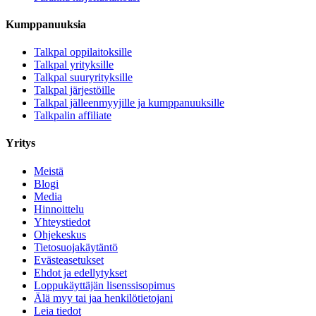
Kumppanuuksia
Talkpal oppilaitoksille
Talkpal yrityksille
Talkpal suuryrityksille
Talkpal järjestöille
Talkpal jälleenmyyjille ja kumppanuuksille
Talkpalin affiliate
Yritys
Meistä
Blogi
Media
Hinnoittelu
Yhteystiedot
Ohjekeskus
Tietosuojakäytäntö
Evästeasetukset
Ehdot ja edellytykset
Loppukäyttäjän lisenssisopimus
Älä myy tai jaa henkilötietojani
Leia tiedot