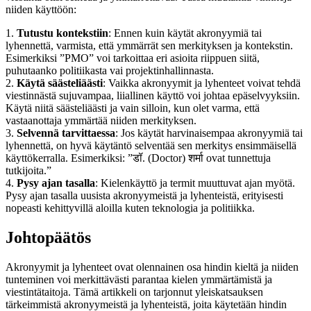
niiden käyttöön:
1.
Tutustu kontekstiin
: Ennen kuin käytät akronyymiä tai
lyhennettä, varmista, että ymmärrät sen merkityksen ja kontekstin.
Esimerkiksi ”PMO” voi tarkoittaa eri asioita riippuen siitä,
puhutaanko politiikasta vai projektinhallinnasta.
2.
Käytä säästeliäästi
: Vaikka akronyymit ja lyhenteet voivat tehdä
viestinnästä sujuvampaa, liiallinen käyttö voi johtaa epäselvyyksiin.
Käytä niitä säästeliäästi ja vain silloin, kun olet varma, että
vastaanottaja ymmärtää niiden merkityksen.
3.
Selvennä tarvittaessa
: Jos käytät harvinaisempaa akronyymiä tai
lyhennettä, on hyvä käytäntö selventää sen merkitys ensimmäisellä
käyttökerralla. Esimerkiksi: ”डॉ. (Doctor) शर्मा ovat tunnettuja
tutkijoita.”
4.
Pysy ajan tasalla
: Kielenkäyttö ja termit muuttuvat ajan myötä.
Pysy ajan tasalla uusista akronyymeistä ja lyhenteistä, erityisesti
nopeasti kehittyvillä aloilla kuten teknologia ja politiikka.
Johtopäätös
Akronyymit ja lyhenteet ovat olennainen osa hindin kieltä ja niiden
tunteminen voi merkittävästi parantaa kielen ymmärtämistä ja
viestintätaitoja. Tämä artikkeli on tarjonnut yleiskatsauksen
tärkeimmistä akronyymeistä ja lyhenteistä, joita käytetään hindin