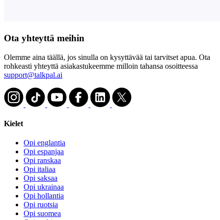
Ota yhteyttä meihin
Olemme aina täällä, jos sinulla on kysyttävää tai tarvitset apua. Ota
rohkeasti yhteyttä asiakastukeemme milloin tahansa osoitteessa
support@talkpal.ai
Kielet
Opi englantia
Opi espanjaa
Opi ranskaa
Opi italiaa
Opi saksaa
Opi ukrainaa
Opi hollantia
Opi ruotsia
Opi suomea