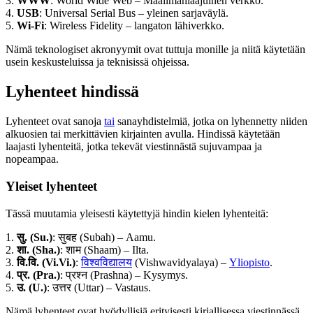
3.
WWW
: World Wide Web – Maailmanlaajuinen verkko.
4.
USB
: Universal Serial Bus – yleinen sarjaväylä.
5.
Wi-Fi
: Wireless Fidelity – langaton lähiverkko.
Nämä teknologiset akronyymit ovat tuttuja monille ja niitä käytetään
usein keskusteluissa ja teknisissä ohjeissa.
Lyhenteet hindissä
Lyhenteet ovat sanoja
tai
sanayhdistelmiä, jotka on lyhennetty niiden
alkuosien tai merkittävien kirjainten avulla. Hindissä käytetään
laajasti lyhenteitä, jotka tekevät viestinnästä sujuvampaa ja
nopeampaa.
Yleiset lyhenteet
Tässä muutamia yleisesti käytettyjä hindin kielen lyhenteitä:
1.
सु. (Su.)
: सुबह (Subah) – Aamu.
2.
शा. (Sha.)
: शाम (Shaam) – Ilta.
3.
वि.वि. (Vi.Vi.)
:
विश्वविद्यालय
(Vishwavidyalaya) –
Yliopisto
.
4.
प्र. (Pra.)
: प्रश्न (Prashna) – Kysymys.
5.
उ. (U.)
: उत्तर (Uttar) – Vastaus.
Nämä lyhenteet ovat hyödyllisiä erityisesti kirjallisessa viestinnässä,