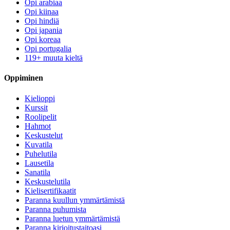
Opi arabiaa
Opi kiinaa
Opi hindiä
Opi japania
Opi koreaa
Opi portugalia
119+ muuta kieltä
Oppiminen
Kielioppi
Kurssit
Roolipelit
Hahmot
Keskustelut
Kuvatila
Puhelutila
Lausetila
Sanatila
Keskustelutila
Kielisertifikaatit
Paranna kuullun ymmärtämistä
Paranna puhumista
Paranna luetun ymmärtämistä
Paranna kirjoitustaitoasi