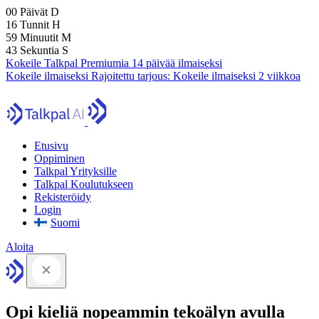
00
Päivät
D
16
Tunnit
H
59
Minuutit
M
41
Sekuntia
S
Kokeile Talkpal Premiumia 14 päivää ilmaiseksi
Kokeile ilmaiseksi
Rajoitettu tarjous:
Kokeile ilmaiseksi 2 viikkoa
Etusivu
Oppiminen
Talkpal Yrityksille
Talkpal Koulutukseen
Rekisteröidy
Login
Suomi
Aloita
Opi kieliä nopeammin tekoälyn avulla