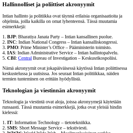
Hallinnolliset ja poliittiset akronyymit
Intian hallinto ja politiikka ovat täynnä erilaisia organisaatioita ja
ohjelmia, joilla kaikilla on omat lyhenteensä. Tässä muutamia
esimerkkejä:
1.
BJP
: Bharatiya Janata Party – Intian kansallinen puolue.
2.
INC
: Indian National Congress – Intian kansalliskongressi.
3.
PMO
: Prime Minister’s Office – Pääministerin toimisto.
4.
IAS
: Indian Administrative Service – Intian hallintopalvelu.
5.
CBI
:
Central
Bureau of Investigation – Keskusrikospoliisi.
Nämä akronyymit ovat jokapäiväisessä käytössä Intian poliittisessa
keskustelussa ja uutisissa. Jos seuraat Intian politiikkaa, näiden
termien tunteminen on erittäin hyödyllistä.
Teknologian ja viestinnän akronyymit
Teknologia ja viestintä ovat aloja, joissa akronyymejä käytetään
runsaasti. Tässä muutamia esimerkkejä, jotka ovat yleisiä hindin
kielessä:
1.
IT
: Information Technology – tietotekniikka.
2.
SMS
: Short Message Service – tekstiviesti.