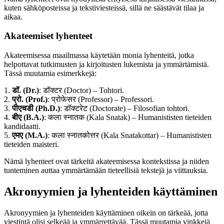
kuten sähköposteissa ja tekstiviesteissä, sillä ne säästävät tilaa ja
aikaa.
Akateemiset lyhenteet
Akateemisessa maailmassa käytetään monia lyhenteitä, jotka
helpottavat tutkimusten ja kirjoitusten lukemista ja ymmärtämistä.
Tässä muutamia esimerkkejä:
1.
डॉ. (Dr.)
: डॉक्टर (Doctor) – Tohtori.
2.
प्रो. (Prof.)
: प्रोफेसर (Professor) – Professori.
3.
पीएचडी (Ph.D.)
: डॉक्टरेट (Doctorate) – Filosofian tohtori.
4.
बीए (B.A.)
: कला स्नातक (Kala Snatak) – Humanististen tieteiden
kandidaatti.
5.
एमए (M.A.)
: कला स्नातकोत्तर (Kala Snatakottar) – Humanististen
tieteiden maisteri.
Nämä lyhenteet ovat tärkeitä akateemisessa kontekstissa ja niiden
tunteminen auttaa ymmärtämään tieteellisiä tekstejä ja viittauksia.
Akronyymien ja lyhenteiden käyttäminen
Akronyymien ja lyhenteiden käyttäminen oikein on tärkeää, jotta
viestintä olisi selkeää ja ymmärrettävää. Tässä muutamia vinkkejä