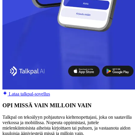
Lataa talkpal-sovellus
OPI MISSÄ VAIN MILLOIN VAIN
Talkpal on tekoälyyn pohjautuva kieltenopettajasi, joka on saatavilla
verkossa ja mobiilissa. Nopeuta oppimistasi, juttele
mielenkiintoisista aiheista kirjoittaen tai puhuen, ja vastaanota aidon
kuuloisia ääniviestejä missä ja milloin vain.