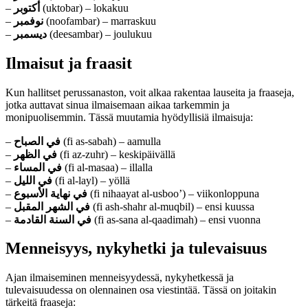
–
أكتوبر
(uktobar) – lokakuu
–
نوفمبر
(noofambar) – marraskuu
–
ديسمبر
(deesambar) – joulukuu
Ilmaisut ja fraasit
Kun hallitset perussanaston, voit alkaa rakentaa lauseita ja fraaseja,
jotka auttavat sinua ilmaisemaan aikaa tarkemmin ja
monipuolisemmin. Tässä muutamia hyödyllisiä ilmaisuja:
–
في الصباح
(fi as-sabah) – aamulla
–
في الظهر
(fi az-zuhr) – keskipäivällä
–
في المساء
(fi al-masaa) – illalla
–
في الليل
(fi al-layl) – yöllä
–
في نهاية الأسبوع
(fi nihaayat al-usboo’) – viikonloppuna
–
في الشهر المقبل
(fi ash-shahr al-muqbil) – ensi kuussa
–
في السنة القادمة
(fi as-sana al-qaadimah) – ensi vuonna
Menneisyys, nykyhetki ja tulevaisuus
Ajan ilmaiseminen menneisyydessä, nykyhetkessä ja
tulevaisuudessa on olennainen osa viestintää. Tässä on joitakin
tärkeitä fraaseja: