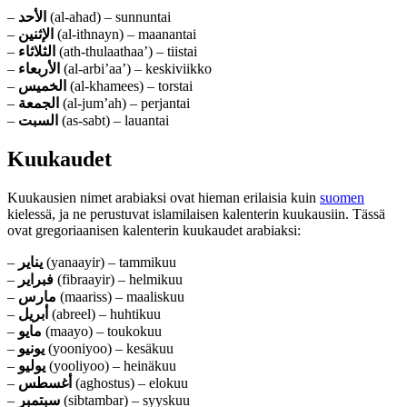
–
الأحد
(al-ahad) – sunnuntai
–
الإثنين
(al-ithnayn) – maanantai
–
الثلاثاء
(ath-thulaathaa’) – tiistai
–
الأربعاء
(al-arbi’aa’) – keskiviikko
–
الخميس
(al-khamees) – torstai
–
الجمعة
(al-jum’ah) – perjantai
–
السبت
(as-sabt) – lauantai
Kuukaudet
Kuukausien nimet arabiaksi ovat hieman erilaisia kuin
suomen
kielessä, ja ne perustuvat islamilaisen kalenterin kuukausiin. Tässä
ovat gregoriaanisen kalenterin kuukaudet arabiaksi:
–
يناير
(yanaayir) – tammikuu
–
فبراير
(fibraayir) – helmikuu
–
مارس
(maariss) – maaliskuu
–
أبريل
(abreel) – huhtikuu
–
مايو
(maayo) – toukokuu
–
يونيو
(yooniyoo) – kesäkuu
–
يوليو
(yooliyoo) – heinäkuu
–
أغسطس
(aghostus) – elokuu
–
سبتمبر
(sibtambar) – syyskuu