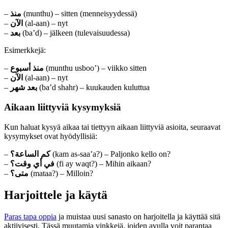
–
منذ
(munthu) – sitten (menneisyydessä)
–
الآن
(al-aan) – nyt
–
بعد
(ba’d) – jälkeen (tulevaisuudessa)
Esimerkkejä:
–
منذ أسبوع
(munthu usboo’) – viikko sitten
–
الآن
(al-aan) – nyt
–
بعد شهر
(ba’d shahr) – kuukauden kuluttua
Aikaan liittyviä kysymyksiä
Kun haluat kysyä aikaa tai tiettyyn aikaan liittyviä asioita, seuraavat
kysymykset ovat hyödyllisiä:
–
كم الساعة؟
(kam as-saa’a?) – Paljonko kello on?
–
في أي وقت؟
(fi ay waqt?) – Mihin aikaan?
–
متى؟
(mataa?) – Milloin?
Harjoittele ja käytä
Paras tapa oppia
ja muistaa uusi sanasto on harjoitella ja käyttää sitä
aktiivisesti. Tässä muutamia vinkkejä, joiden avulla voit parantaa