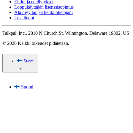
Ehdot ja edellytykset
Loppukäyttäjän lisenssisopimus
Älä myy tai jaa henkilötietojani
Leia tiedot
Talkpal, Inc., 2810 N Church St, Wilmington, Delaware 19802, US
© 2026 Kaikki oikeudet pidätetään.
Suomi
Suomi