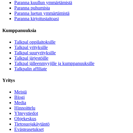
Paranna kuullun ymmärtämistä
Paranna puhumista
Paranna luetun ymmärtämistä
Paranna kirjoitustaitoasi
Kumppanuuksia
Talkpal oppilaitoksille
Talkpal yrityksille
Talkpal suuryrityksille
Talkpal järjestöille
Talkpal jälleenmyyjille ja kumppanuuksille
Talkpalin affiliate
Yritys
Meistä
Blogi
Media
Hinnoittelu
Yhteystiedot
Ohjekeskus
Tietosuojakäytäntö
Evästeasetukset