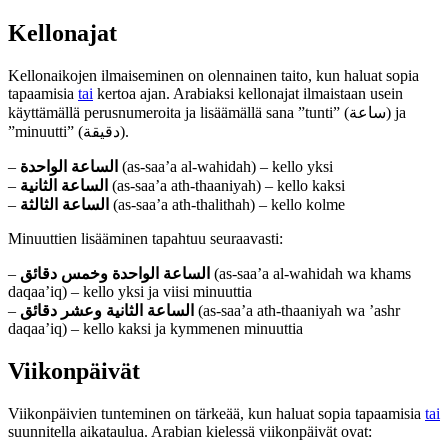
Kellonajat
Kellonaikojen ilmaiseminen on olennainen taito, kun haluat sopia
tapaamisia
tai
kertoa ajan. Arabiaksi kellonajat ilmaistaan usein
käyttämällä perusnumeroita ja lisäämällä sana ”tunti” (ساعة) ja
”minuutti” (دقيقة).
–
الساعة الواحدة
(as-saa’a al-wahidah) – kello yksi
–
الساعة الثانية
(as-saa’a ath-thaaniyah) – kello kaksi
–
الساعة الثالثة
(as-saa’a ath-thalithah) – kello kolme
Minuuttien lisääminen tapahtuu seuraavasti:
–
الساعة الواحدة وخمس دقائق
(as-saa’a al-wahidah wa khams
daqaa’iq) – kello yksi ja viisi minuuttia
–
الساعة الثانية وعشر دقائق
(as-saa’a ath-thaaniyah wa ’ashr
daqaa’iq) – kello kaksi ja kymmenen minuuttia
Viikonpäivät
Viikonpäivien tunteminen on tärkeää, kun haluat sopia tapaamisia
tai
suunnitella aikataulua. Arabian kielessä viikonpäivät ovat: