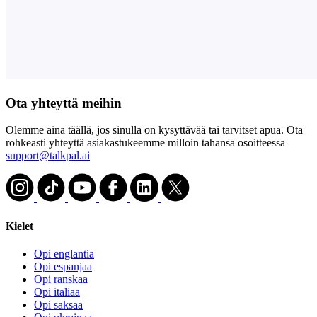
Ota yhteyttä meihin
Olemme aina täällä, jos sinulla on kysyttävää tai tarvitset apua. Ota
rohkeasti yhteyttä asiakastukeemme milloin tahansa osoitteessa
support@talkpal.ai
Kielet
Opi englantia
Opi espanjaa
Opi ranskaa
Opi italiaa
Opi saksaa