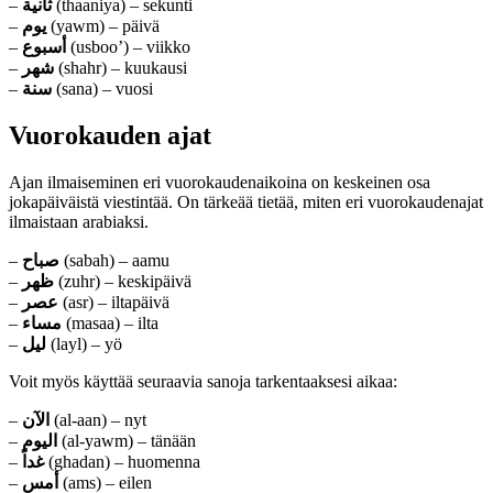
–
ثانية
(thaaniya) – sekunti
–
يوم
(yawm) – päivä
–
أسبوع
(usboo’) – viikko
–
شهر
(shahr) – kuukausi
–
سنة
(sana) – vuosi
Vuorokauden ajat
Ajan ilmaiseminen eri vuorokaudenaikoina on keskeinen osa
jokapäiväistä viestintää. On tärkeää tietää, miten eri vuorokaudenajat
ilmaistaan arabiaksi.
–
صباح
(sabah) – aamu
–
ظهر
(zuhr) – keskipäivä
–
عصر
(asr) – iltapäivä
–
مساء
(masaa) – ilta
–
ليل
(layl) – yö
Voit myös käyttää seuraavia sanoja tarkentaaksesi aikaa:
–
الآن
(al-aan) – nyt
–
اليوم
(al-yawm) – tänään
–
غداً
(ghadan) – huomenna
–
أمس
(ams) – eilen