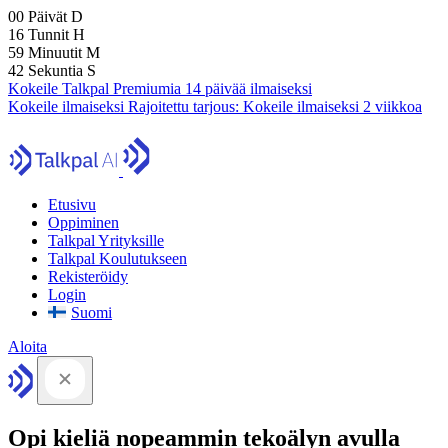
00
Päivät
D
16
Tunnit
H
59
Minuutit
M
41
Sekuntia
S
Kokeile Talkpal Premiumia 14 päivää ilmaiseksi
Kokeile ilmaiseksi
Rajoitettu tarjous:
Kokeile ilmaiseksi 2 viikkoa
Etusivu
Oppiminen
Talkpal Yrityksille
Talkpal Koulutukseen
Rekisteröidy
Login
Suomi
Aloita
Opi kieliä nopeammin tekoälyn avulla