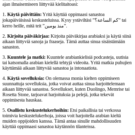
ajan ilmaisemiseen liittyvää kielitaitoasi:
1.
Käytä päivittäin:
Yritä käyttää oppimaasi sanastoa
jokapäiväisissä keskusteluissa. Kysy ystäviltäsi ”كم الساعة؟” tai
kerro heille, mitä teit ”منذ يومين”.
2.
Kirjoita päiväkirjaa:
Kirjoita päiväkirjaa arabiaksi ja käytä siinä
aikaan liittyviä sanoja ja fraaseja. Tämä auttaa sinua sisäistämään
sanaston.
3.
Kuuntele ja matki:
Kuuntele arabiankielisiä podcasteja, uutisia
tai katsomalla arabian kielellä tehtyjä videoita. Yritä matkia puhujien
käyttämää aikaan liittyvää sanastoa ja intonaatiota.
4.
Käytä sovelluksia:
On olemassa monia kielten oppimiseen
suunnattuja sovelluksia, jotka voivat auttaa sinua harjoittelemaan
aikaan liittyvää sanastoa. Sovellukset, kuten Duolingo, Memrise tai
Rosetta Stone, tarjoavat harjoituksia ja pelejä, jotka tekevät
oppimisesta hauskaa.
5.
Osallistu keskustelukerhoihin:
Etsi paikallisia tai verkossa
toimivia keskustelukerhoja, joissa voit harjoitella arabian kieltä
muiden oppijoiden kanssa. Tämä antaa sinulle mahdollisuuden
käyttää oppimaasi sanastoa käytännön tilanteissa.