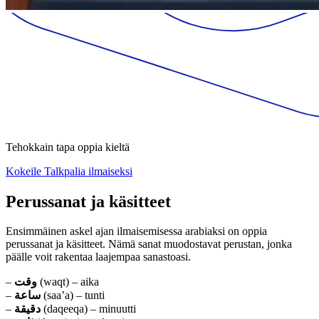
Tehokkain tapa oppia kieltä
Kokeile Talkpalia ilmaiseksi
Perussanat ja käsitteet
Ensimmäinen askel ajan ilmaisemisessa arabiaksi on oppia
perussanat ja käsitteet. Nämä sanat muodostavat perustan, jonka
päälle voit rakentaa laajempaa sanastoasi.
–
وقت
(waqt) – aika
–
ساعة
(saa’a) – tunti
–
دقيقة
(daqeeqa) – minuutti