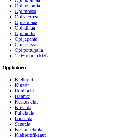
Opi ukrainaa
Opi hollantia
Opi ruotsia
Opi suomea
Opi arabiaa
Opi kiinaa
Opi hindiä
Opi japania
Opi koreaa
Opi portugalia
119+ muuta kieltä
Oppiminen
Kielioppi
Kurssit
Roolipelit
Hahmot
Keskustelut
Kuvatila
Puhelutila
Lausetila
Sanatila
Keskustelutila
Kielisertifikaatit