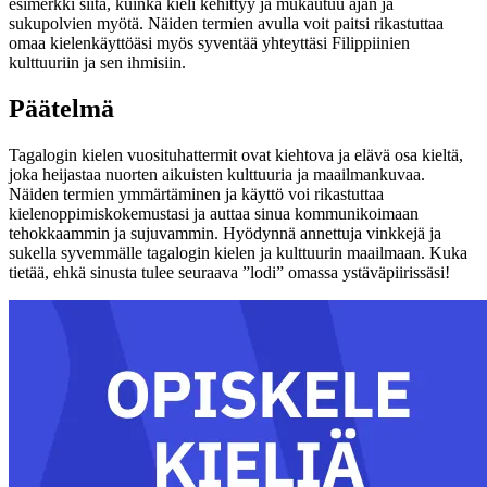
esimerkki siitä, kuinka kieli kehittyy ja mukautuu ajan ja
sukupolvien myötä. Näiden termien avulla voit paitsi rikastuttaa
omaa kielenkäyttöäsi myös syventää yhteyttäsi Filippiinien
kulttuuriin ja sen ihmisiin.
Päätelmä
Tagalogin kielen vuosituhattermit ovat kiehtova ja elävä osa kieltä,
joka heijastaa nuorten aikuisten kulttuuria ja maailmankuvaa.
Näiden termien ymmärtäminen ja käyttö voi rikastuttaa
kielenoppimiskokemustasi ja auttaa sinua kommunikoimaan
tehokkaammin ja sujuvammin. Hyödynnä annettuja vinkkejä ja
sukella syvemmälle tagalogin kielen ja kulttuurin maailmaan. Kuka
tietää, ehkä sinusta tulee seuraava ”lodi” omassa ystäväpiirissäsi!