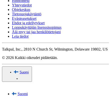
Hinnoittelu
Yhteystiedot
Ohjekeskus
Tietosuojakäytäntö
Evästeasetukset
Ehdot ja edellytykset
Loppukäyttäjän lisenssisopimus
Älä myy tai jaa henkilötietojani
Leia tiedot
Talkpal, Inc., 2810 N Church St, Wilmington, Delaware 19802, US
© 2026 Kaikki oikeudet pidätetään.
Suomi
Suomi