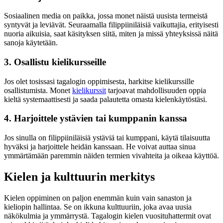
Sosiaalinen media on paikka, jossa monet näistä uusista termeistä
syntyvät ja leviävät. Seuraamalla filippiiniläisiä vaikuttajia, erityisesti
nuoria aikuisia, saat käsityksen siitä, miten ja missä yhteyksissä näitä
sanoja käytetään.
3. Osallistu kielikursseille
Jos olet tosissasi tagalogin oppimisesta, harkitse kielikurssille
osallistumista. Monet
kielikurssit
tarjoavat mahdollisuuden oppia
kieltä systemaattisesti ja saada palautetta omasta kielenkäytöstäsi.
4. Harjoittele ystävien tai kumppanin kanssa
Jos sinulla on filippiiniläisiä ystäviä tai kumppani, käytä tilaisuutta
hyväksi ja harjoittele heidän kanssaan. He voivat auttaa sinua
ymmärtämään paremmin näiden termien vivahteita ja oikeaa käyttöä.
Kielen ja kulttuurin merkitys
Kielen oppiminen on paljon enemmän kuin vain sanaston ja
kieliopin hallintaa. Se on ikkuna kulttuuriin, joka avaa uusia
näkökulmia ja ymmärrystä. Tagalogin kielen vuosituhattermit ovat