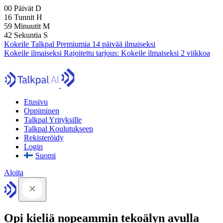
00
Päivät
D
16
Tunnit
H
59
Minuutit
M
41
Sekuntia
S
Kokeile Talkpal Premiumia 14 päivää ilmaiseksi
Kokeile ilmaiseksi
Rajoitettu tarjous:
Kokeile ilmaiseksi 2 viikkoa
Etusivu
Oppiminen
Talkpal Yrityksille
Talkpal Koulutukseen
Rekisteröidy
Login
Suomi
Aloita
Opi kieliä nopeammin tekoälyn avulla