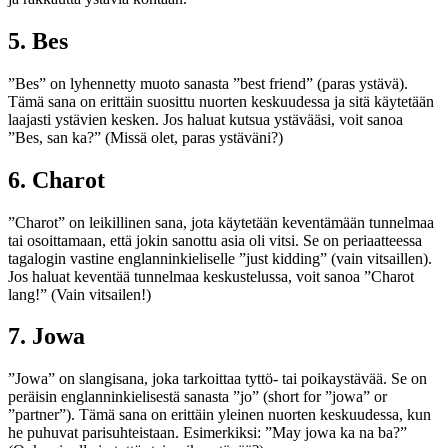
5. Bes
”Bes” on lyhennetty muoto sanasta ”best friend” (paras ystävä).
Tämä sana on erittäin suosittu nuorten keskuudessa ja sitä käytetään
laajasti ystävien kesken. Jos haluat kutsua ystävääsi, voit sanoa
”Bes, san ka?” (Missä olet, paras ystäväni?)
6. Charot
”Charot” on leikillinen sana, jota käytetään keventämään tunnelmaa
tai osoittamaan, että jokin sanottu asia oli vitsi. Se on periaatteessa
tagalogin vastine englanninkieliselle ”just kidding” (vain vitsaillen).
Jos haluat keventää tunnelmaa keskustelussa, voit sanoa ”Charot
lang!” (Vain vitsailen!)
7. Jowa
”Jowa” on slangisana, joka tarkoittaa tyttö- tai poikaystävää. Se on
peräisin englanninkielisestä sanasta ”jo” (short for ”jowa” or
”partner”). Tämä sana on erittäin yleinen nuorten keskuudessa, kun
he puhuvat parisuhteistaan. Esimerkiksi: ”May jowa ka na ba?”