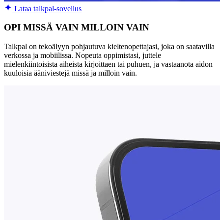
Lataa talkpal-sovellus
OPI MISSÄ VAIN MILLOIN VAIN
Talkpal on tekoälyyn pohjautuva kieltenopettajasi, joka on saatavilla
verkossa ja mobiilissa. Nopeuta oppimistasi, juttele
mielenkiintoisista aiheista kirjoittaen tai puhuen, ja vastaanota aidon
kuuloisia ääniviestejä missä ja milloin vain.