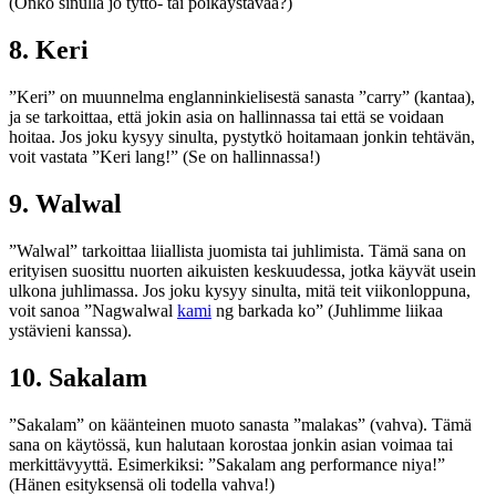
(Onko sinulla jo tyttö- tai poikaystävää?)
8. Keri
”Keri” on muunnelma englanninkielisestä sanasta ”carry” (kantaa),
ja se tarkoittaa, että jokin asia on hallinnassa tai että se voidaan
hoitaa. Jos joku kysyy sinulta, pystytkö hoitamaan jonkin tehtävän,
voit vastata ”Keri lang!” (Se on hallinnassa!)
9. Walwal
”Walwal” tarkoittaa liiallista juomista tai juhlimista. Tämä sana on
erityisen suosittu nuorten aikuisten keskuudessa, jotka käyvät usein
ulkona juhlimassa. Jos joku kysyy sinulta, mitä teit viikonloppuna,
voit sanoa ”Nagwalwal
kami
ng barkada ko” (Juhlimme liikaa
ystävieni kanssa).
10. Sakalam
”Sakalam” on käänteinen muoto sanasta ”malakas” (vahva). Tämä
sana on käytössä, kun halutaan korostaa jonkin asian voimaa tai
merkittävyyttä. Esimerkiksi: ”Sakalam ang performance niya!”
(Hänen esityksensä oli todella vahva!)