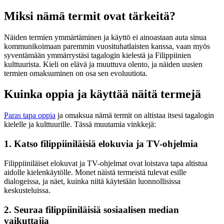
Miksi nämä termit ovat tärkeitä?
Näiden termien ymmärtäminen ja käyttö ei ainoastaan auta sinua
kommunikoimaan paremmin vuosituhatlaisten kanssa, vaan myös
syventämään ymmärrystäsi tagalogin kielestä ja Filippiinien
kulttuurista. Kieli on elävä ja muuttuva olento, ja näiden uusien
termien omaksuminen on osa sen evoluutiota.
Kuinka oppia ja käyttää näitä termejä
Paras tapa oppia
ja omaksua nämä termit on altistaa itsesi tagalogin
kielelle ja kulttuurille. Tässä muutamia vinkkejä:
1. Katso filippiiniläisiä elokuvia ja TV-ohjelmia
Filippiiniläiset elokuvat ja TV-ohjelmat ovat loistava tapa altistua
aidolle kielenkäytölle. Monet näistä termeistä tulevat esille
dialogeissa, ja näet, kuinka niitä käytetään luonnollisissa
keskusteluissa.
2. Seuraa filippiiniläisiä sosiaalisen median
vaikuttajia