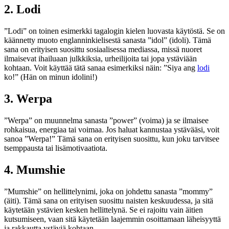
2. Lodi
”Lodi” on toinen esimerkki tagalogin kielen luovasta käytöstä. Se on
käännetty muoto englanninkielisestä sanasta ”idol” (idoli). Tämä
sana on erityisen suosittu sosiaalisessa mediassa, missä nuoret
ilmaisevat ihailuaan julkkiksia, urheilijoita tai jopa ystäviään
kohtaan. Voit käyttää tätä sanaa esimerkiksi näin: ”Siya ang
lodi
ko!” (Hän on minun idolini!)
3. Werpa
”Werpa” on muunnelma sanasta ”power” (voima) ja se ilmaisee
rohkaisua, energiaa tai voimaa. Jos haluat kannustaa ystävääsi, voit
sanoa ”Werpa!” Tämä sana on erityisen suosittu, kun joku tarvitsee
tsemppausta tai lisämotivaatiota.
4. Mumshie
”Mumshie” on hellittelynimi, joka on johdettu sanasta ”mommy”
(äiti). Tämä sana on erityisen suosittu naisten keskuudessa, ja sitä
käytetään ystävien kesken hellittelynä. Se ei rajoitu vain äitien
kutsumiseen, vaan sitä käytetään laajemmin osoittamaan läheisyyttä
ja rakkautta ystäviä kohtaan.