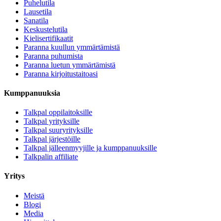
Puhelutila
Lausetila
Sanatila
Keskustelutila
Kielisertifikaatit
Paranna kuullun ymmärtämistä
Paranna puhumista
Paranna luetun ymmärtämistä
Paranna kirjoitustaitoasi
Kumppanuuksia
Talkpal oppilaitoksille
Talkpal yrityksille
Talkpal suuryrityksille
Talkpal järjestöille
Talkpal jälleenmyyjille ja kumppanuuksille
Talkpalin affiliate
Yritys
Meistä
Blogi
Media