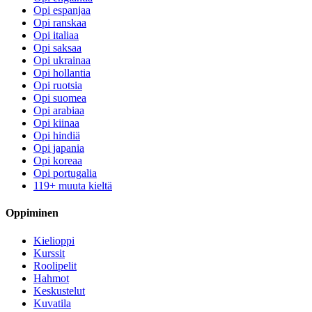
Opi espanjaa
Opi ranskaa
Opi italiaa
Opi saksaa
Opi ukrainaa
Opi hollantia
Opi ruotsia
Opi suomea
Opi arabiaa
Opi kiinaa
Opi hindiä
Opi japania
Opi koreaa
Opi portugalia
119+ muuta kieltä
Oppiminen
Kielioppi
Kurssit
Roolipelit
Hahmot
Keskustelut
Kuvatila