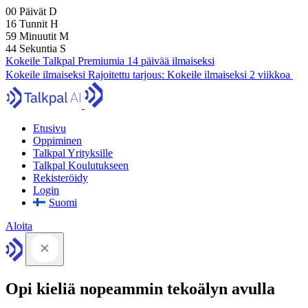
00
Päivät
D
16
Tunnit
H
59
Minuutit
M
43
Sekuntia
S
Kokeile Talkpal Premiumia 14 päivää ilmaiseksi
Kokeile ilmaiseksi
Rajoitettu tarjous:
Kokeile ilmaiseksi 2 viikkoa
Etusivu
Oppiminen
Talkpal Yrityksille
Talkpal Koulutukseen
Rekisteröidy
Login
Suomi
Aloita
Opi kieliä nopeammin tekoälyn avulla