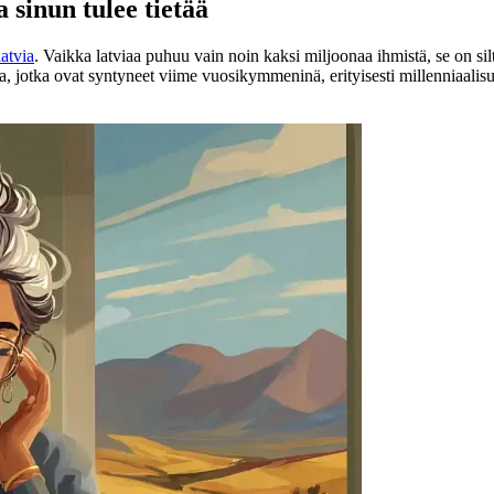
 sinun tulee tietää
latvia
. Vaikka latviaa puhuu vain noin kaksi miljoonaa ihmistä, se on silti
ja, jotka ovat syntyneet viime vuosikymmeninä, erityisesti millenniaal