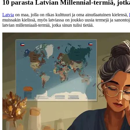
10 parasta Latvian Millennial-termiä, jotka
Latvia
on maa, jolla on rikas kulttuuri ja oma ainutlaatuinen kielensä,
muissakin kielissä, myös latviassa on joukko uusia termejä ja sanonto
latvian millenniaali-termiä, jotka sinun tulisi tietää.