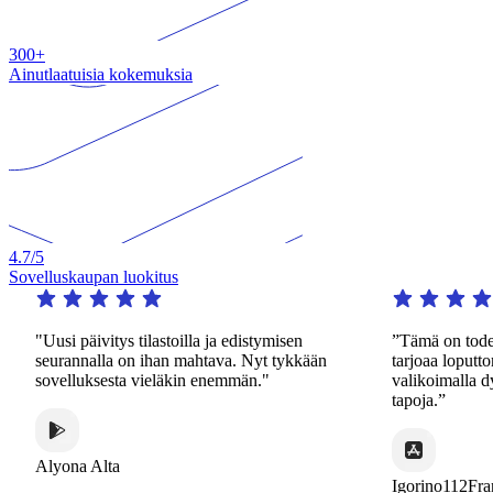
300+
Ainutlaatuisia kokemuksia
4.7
/5
Sovelluskaupan luokitus
"Uusi päivitys tilastoilla ja edistymisen
”Tämä on todella 
seurannalla on ihan mahtava. Nyt tykkään
tarjoaa loputtomast
sovelluksesta vieläkin enemmän."
valikoimalla dynaa
tapoja.”
Alyona Alta
Igorino112France