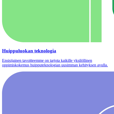
Huippuluokan teknologia
Ensisijainen tavoitteemme on tarjota kaikille yksilöllinen
oppimiskokemus huipputeknologian uusimman kehityksen avulla.