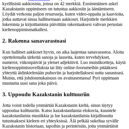
kyrillisistä aakkosista, joissa on 42 merkkiä. Ensimmäinen askel
Kazakstanin oppimiseen on tutustua aakkosiin ja ääntämiseen.
Löydät verkosta paljon resursseja, kuten video-oppaita ja kaavioita,
jotka auttavat sinua hallitsemaan aakkoset. Harjoittele merkkien
lukemista ja kirjoittamista päivittäin rakentaaksesi vahvan perustan
kieltenoppimismatkallesi.
2. Rakenna sanavarastoasi
Kun hallitset aakkoset hyvin, on aika laajentaa sanavarastoa. Aloita
opettelemalla tärkeitä sanoja ja lauseita, kuten tervehdykset,
numerot, viikonpäivät ja yleiset adjektiivit. Luo muistikortteja, käytä
kieltenoppimissovelluksia tai liity online-foorumeihin pitääksesi
yhteyttä äidinkielenään puhuviin ja harjoitellaksesi uutta sanastoasi.
Muista, että johdonmukaisuus on avainasemassa! Pyri oppimaan
muutama uusi sana joka päivä.
3. Uppoudu Kazakstanin kulttuuriin
Jotta voisit todella ymmärtää Kazakstanin kieltä, sinun täytyy
uppoutua kulttuuriin. Katso kazakstanilaisia elokuvia, kuuntele
kazakstanilaista musiikkia ja lue kazakstanilaista kirjallisuutta
tutustuaksesi kieleen eri yhteyksissä. Älä pelkää sukeltaa syvälle
Kazakstanin historiaan, tapoihin ja perinteisiin, jotta ymmärtäisit