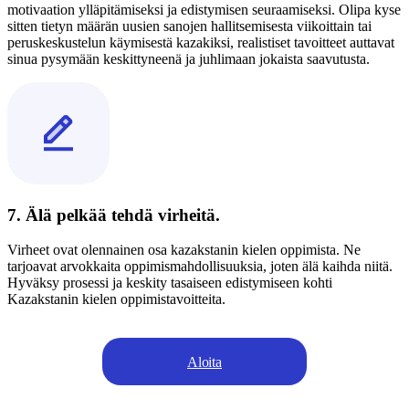
motivaation ylläpitämiseksi ja edistymisen seuraamiseksi. Olipa kyse
sitten tietyn määrän uusien sanojen hallitsemisesta viikoittain tai
peruskeskustelun käymisestä kazakiksi, realistiset tavoitteet auttavat
sinua pysymään keskittyneenä ja juhlimaan jokaista saavutusta.
7. Älä pelkää tehdä virheitä.
Virheet ovat olennainen osa kazakstanin kielen oppimista. Ne
tarjoavat arvokkaita oppimismahdollisuuksia, joten älä kaihda niitä.
Hyväksy prosessi ja keskity tasaiseen edistymiseen kohti
Kazakstanin kielen oppimistavoitteita.
Aloita