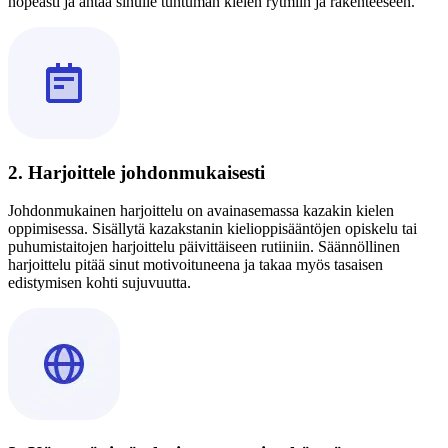
nopeasti ja antaa sinulle tuntuman kielen rytmiin ja rakenteeseen.
2. Harjoittele johdonmukaisesti
Johdonmukainen harjoittelu on avainasemassa kazakin kielen
oppimisessa. Sisällytä kazakstanin kielioppisääntöjen opiskelu tai
puhumistaitojen harjoittelu päivittäiseen rutiiniin. Säännöllinen
harjoittelu pitää sinut motivoituneena ja takaa myös tasaisen
edistymisen kohti sujuvuutta.