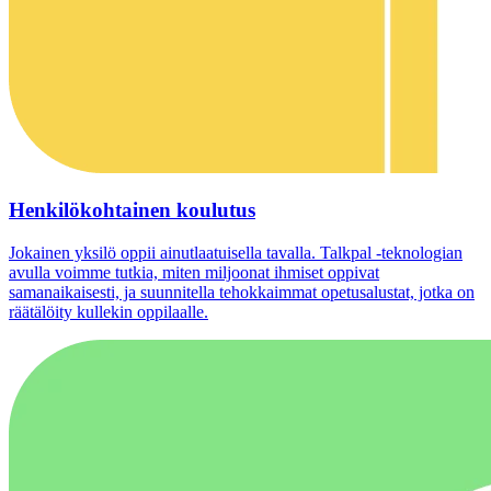
Henkilökohtainen koulutus
Jokainen yksilö oppii ainutlaatuisella tavalla. Talkpal -teknologian
avulla voimme tutkia, miten miljoonat ihmiset oppivat
samanaikaisesti, ja suunnitella tehokkaimmat opetusalustat, jotka on
räätälöity kullekin oppilaalle.