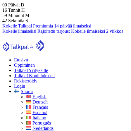
00
Päivät
D
16
Tunnit
H
59
Minuutit
M
41
Sekuntia
S
Kokeile Talkpal Premiumia 14 päivää ilmaiseksi
Kokeile ilmaiseksi
Rajoitettu tarjous:
Kokeile ilmaiseksi 2 viikkoa
Etusivu
Oppiminen
Talkpal Yrityksille
Talkpal Koulutukseen
Rekisteröidy
Login
Suomi
English
Deutsch
Français
Español
Italiano
Português
Nederlands