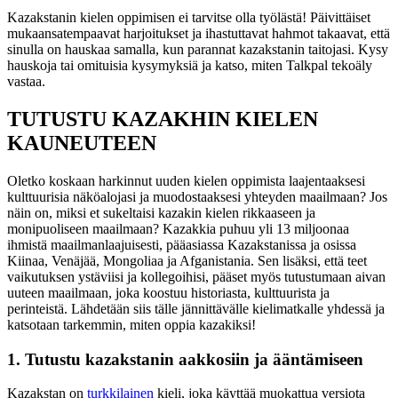
Kazakstanin kielen oppimisen ei tarvitse olla työlästä! Päivittäiset
mukaansatempaavat harjoitukset ja ihastuttavat hahmot takaavat, että
sinulla on hauskaa samalla, kun parannat kazakstanin taitojasi. Kysy
hauskoja tai omituisia kysymyksiä ja katso, miten Talkpal tekoäly
vastaa.
TUTUSTU KAZAKHIN KIELEN
KAUNEUTEEN
Oletko koskaan harkinnut uuden kielen oppimista laajentaaksesi
kulttuurisia näköalojasi ja muodostaaksesi yhteyden maailmaan? Jos
näin on, miksi et sukeltaisi kazakin kielen rikkaaseen ja
monipuoliseen maailmaan? Kazakkia puhuu yli 13 miljoonaa
ihmistä maailmanlaajuisesti, pääasiassa Kazakstanissa ja osissa
Kiinaa, Venäjää, Mongoliaa ja Afganistania. Sen lisäksi, että teet
vaikutuksen ystäviisi ja kollegoihisi, pääset myös tutustumaan aivan
uuteen maailmaan, joka koostuu historiasta, kulttuurista ja
perinteistä. Lähdetään siis tälle jännittävälle kielimatkalle yhdessä ja
katsotaan tarkemmin, miten oppia kazakiksi!
1. Tutustu kazakstanin aakkosiin ja ääntämiseen
Kazakstan on
turkkilainen
kieli, joka käyttää muokattua versiota