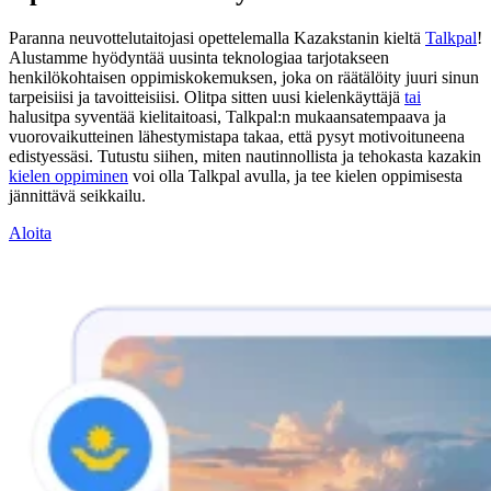
Paranna neuvottelutaitojasi opettelemalla Kazakstanin kieltä
Talkpal
!
Alustamme hyödyntää uusinta teknologiaa tarjotakseen
henkilökohtaisen oppimiskokemuksen, joka on räätälöity juuri sinun
tarpeisiisi ja tavoitteisiisi. Olitpa sitten uusi kielenkäyttäjä
tai
halusitpa syventää kielitaitoasi, Talkpal:n mukaansatempaava ja
vuorovaikutteinen lähestymistapa takaa, että pysyt motivoituneena
edistyessäsi. Tutustu siihen, miten nautinnollista ja tehokasta kazakin
kielen oppiminen
voi olla Talkpal avulla, ja tee kielen oppimisesta
jännittävä seikkailu.
Aloita