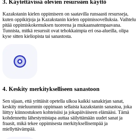
3. Käytettävissä olevien resurssien käyttö
Kazakstanin kielen oppimiseen on saatavilla runsaasti resursseja,
kuten oppikirjoja ja Kazakstanin kielen oppimissovelluksia. Vaihtelu
pitää oppimiskokemuksen tuoreena ja mukaansatempaavana.
Tunnista, mitkä resurssit ovat tehokkaimpia eri osa-alueilla, olipa
kyse sitten kieliopista tai sanastosta.
4. Keskity merkitykselliseen sanastoon
Sen sijaan, että yrittäisit opetella ulkoa kaikki sanakirjan sanat,
keskity mieluummin oppimaan sellaista kazakstanin sanastoa, joka
liittyy kiinnostuksen kohteisiisi ja jokapäiväiseen elämääsi. Tämä
kohdennettu lähestymistapa auttaa säilyttämään uudet sanat ja
fraasit, mikä tekee oppimisesta merkityksellisempää ja
miellyttävämpää.