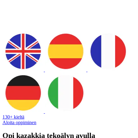
130+ kieltä
Aloita oppiminen
Opi kazakkia tekoälyn avulla