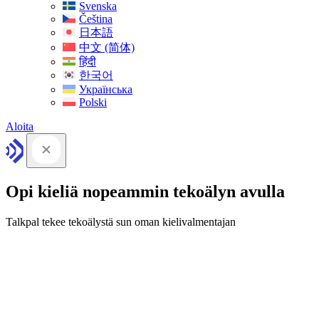
Svenska
Čeština
日本語
中文 (简体)
हिंदी
한국어
Українська
Polski
Aloita
Opi kieliä nopeammin tekoälyn avulla
Talkpal tekee tekoälystä sun oman kielivalmentajan