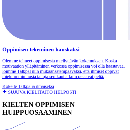
Oppimisen tekeminen hauskaksi
Olemme tehneet oppimisesta miellyttävän kokemuksen. Koska
motivaation ylläpitäminen verkossa oppimisessa voi olla haastavaa,
loimme Talkpal niin mukaansatempaavaksi, että ihmiset oppivat
mieluummin uusia taitoja sen kautta kuin pelaavat peliä.
Kokeile Talkpalia ilmaiseksi
SUJUVA KIELITAITO HELPOSTI
KIELTEN OPPIMISEN
HUIPPUOSAAMINEN