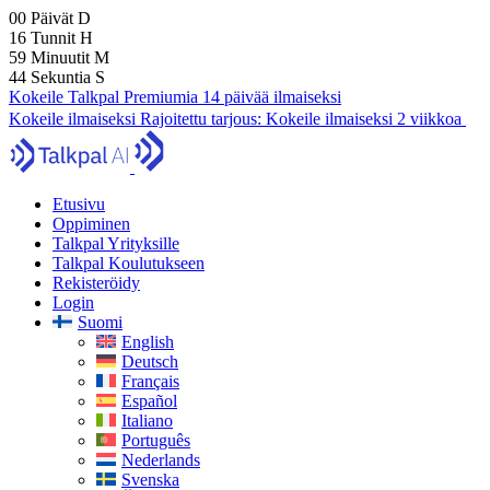
00
Päivät
D
16
Tunnit
H
59
Minuutit
M
42
Sekuntia
S
Kokeile Talkpal Premiumia 14 päivää ilmaiseksi
Kokeile ilmaiseksi
Rajoitettu tarjous:
Kokeile ilmaiseksi 2 viikkoa
Etusivu
Oppiminen
Talkpal Yrityksille
Talkpal Koulutukseen
Rekisteröidy
Login
Suomi
English
Deutsch
Français
Español
Italiano
Português
Nederlands
Svenska