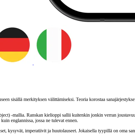
seen sisällä merkityksen välittämiseksi. Teoria korostaa sanajärjestyksen
) -mallia. Ranskan kielioppi sallii kuitenkin jonkin verran joustavuutt
 kuin englannissa, jossa ne tulevat ennen.
t, kysyvät, imperatiivit ja huutolauseet. Jokaisella tyypillä on oma sana