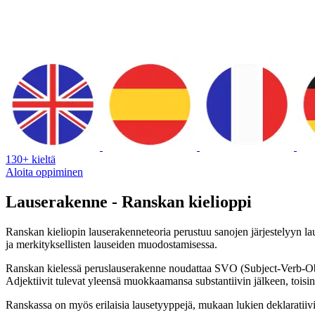
130+ kieltä
Aloita oppiminen
Lauserakenne - Ranskan kielioppi
Ranskan kieliopin lauserakenneteoria perustuu sanojen järjestelyyn lau
ja merkityksellisten lauseiden muodostamisessa.
Ranskan kielessä peruslauserakenne noudattaa SVO (Subject-Verb-Object
Adjektiivit tulevat yleensä muokkaamansa substantiivin jälkeen, toisin
Ranskassa on myös erilaisia lausetyyppejä, mukaan lukien deklaratiivise