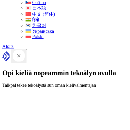
Čeština
日本語
中文 (简体)
हिंदी
한국어
Українська
Polski
Aloita
Opi kieliä nopeammin tekoälyn avulla
Talkpal tekee tekoälystä sun oman kielivalmentajan