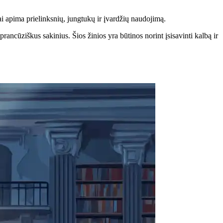
Tai apima prielinksnių, jungtukų ir įvardžių naudojimą.
rancūziškus sakinius. Šios žinios yra būtinos norint įsisavinti kalbą ir