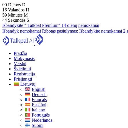
00
Dienos
D
16
Valandos
H
59
Minutės
M
43
Sekundės
S
Išbandykite " Talkpal Premium" 14 dienų nemokamai
Išbandyk nemokamai
Ribotas pasiūlymas:
Išbandykite nemokamai 2 s
Pradžia
Mokymasis
Verslui
Švietimui
Registracija
Prisijungti
Lietuvių
English
Deutsch
Français
Español
Italiano
Português
Nederlands
Suomi