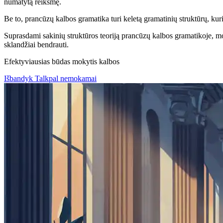
numatytą reikšmę.
Be to, prancūzų kalbos gramatika turi keletą gramatinių struktūrų, kuri
Suprasdami sakinių struktūros teoriją prancūzų kalbos gramatikoje, moki
sklandžiai bendrauti.
Efektyviausias būdas mokytis kalbos
Išbandyk Talkpal nemokamai