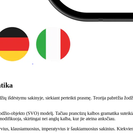
atika
ių išdėstymu sakinyje, siekiant perteikti prasmę. Teorija pabrėžia žodži
odžio-objekto (SVO) modelį. Tačiau prancūzų kalbos gramatika suteikia 
odifikuoja, skirtingai nei anglų kalba, kur jie ateina anksčiau.
atyvius, klausiamuosius, imperatyvius ir šaukiamuosius sakinius. Kiekvien