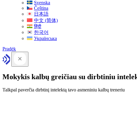
Svenska
Čeština
日本語
中文 (简体)
हिंदी
한국어
Українська
Pradėk
Mokykis kalbų greičiau su dirbtiniu intele
Talkpal paverčia dirbtinį intelektą tavo asmeniniu kalbų treneriu