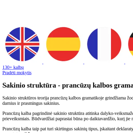
130+ kalbų
Pradėti mokytis
Sakinio struktūra - prancūzų kalbos gram
Sakinio struktūros teorija prancūzų kalbos gramatikoje grindžiama žodž
darnius ir prasmingus sakinius.
Prancūzų kalba pagrindinė sakinio struktūra atitinka dalyko-veiksmaž
prieveiksmiais. Būdvardžiai paprastai būna po daiktavardžio, kurį jie m
Prancūzų kalba taip pat turi skirtingus sakinių tipus, įskaitant deklar