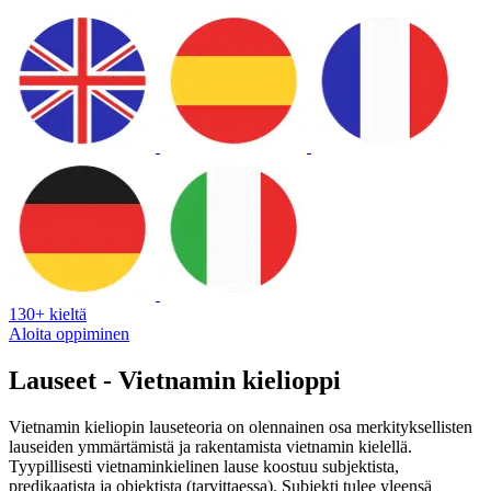
130+ kieltä
Aloita oppiminen
Lauseet - Vietnamin kielioppi
Vietnamin kieliopin lauseteoria on olennainen osa merkityksellisten
lauseiden ymmärtämistä ja rakentamista vietnamin kielellä.
Tyypillisesti vietnaminkielinen lause koostuu subjektista,
predikaatista ja objektista (tarvittaessa). Subjekti tulee yleensä