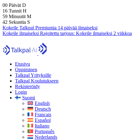
00
Päivät
D
16
Tunnit
H
59
Minuutit
M
40
Sekuntia
S
Kokeile Talkpal Premiumia 14 päivää ilmaiseksi
Kokeile ilmaiseksi
Rajoitettu tarjous:
Kokeile ilmaiseksi 2 viikkoa
Etusivu
Oppiminen
Talkpal Yrityksille
Talkpal Koulutukseen
Rekisteröidy
Login
Suomi
English
Deutsch
Français
Español
Italiano
Português
Nederlands