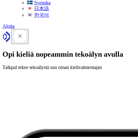
Svenska
日本語
한국어
Aloita
Opi kieliä nopeammin tekoälyn avulla
Talkpal tekee tekoälystä sun oman kielivalmentajan