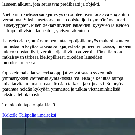
lauseen alkuun, jota seuraavat predikaatti ja objekti.
Vietnamin kielessä sanajärjestys on suhteellisen joustava englantiin
verrattuna. Siksi lauseteoria auttaa opiskelijoita ymmärtämään eri
lausetyyppien, kuten deklaratiivisten lauseiden, kysyvien lauseiden
ja imperatiivisten lauseiden, yleisen rakenteen.
Lauseteorian ymmärtäminen antaa oppijoille myös mahdollisuuden
tunnistaa ja käyttää oikeaa sanajärjestystä puheen eri osissa, mukaan
lukien substantiivit, verbit, adjektiivit ja adverbit. Tämä tieto on
ratkaisevan tärkeää kieliopillisesti oikeiden lauseiden
muodostamisessa.
Opiskelemalla lauseteoriaa oppijat voivat saada syvemmän
ymmärryksen vietnamin syntaktisista malleista ja kehittää taitoja,
joita tarvitaan ilmaisemaan itseään tarkasti ja sujuvasti. Se myös
parantaa heidän kykyään ymmärtää ja tulkita vietnaminkielisiä
tekstejä tehokkaasti.
Tehokkain tapa oppia kieltä
Kokeile Talkpalia ilmaiseksi