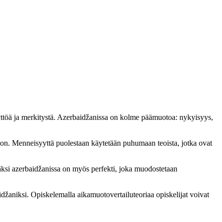
äyttöä ja merkitystä. Azerbaidžanissa on kolme päämuotoa: nykyisyys,
aloon. Menneisyyttä puolestaan käytetään puhumaan teoista, jotka ovat
Lisäksi azerbaidžanissa on myös perfekti, joka muodostetaan
idžaniksi. Opiskelemalla aikamuotovertailuteoriaa opiskelijat voivat