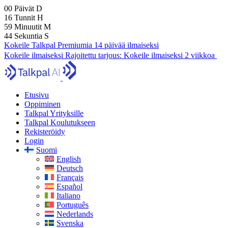
00
Päivät
D
16
Tunnit
H
59
Minuutit
M
43
Sekuntia
S
Kokeile Talkpal Premiumia 14 päivää ilmaiseksi
Kokeile ilmaiseksi
Rajoitettu tarjous:
Kokeile ilmaiseksi 2 viikkoa
Etusivu
Oppiminen
Talkpal Yrityksille
Talkpal Koulutukseen
Rekisteröidy
Login
Suomi
English
Deutsch
Français
Español
Italiano
Português
Nederlands
Svenska