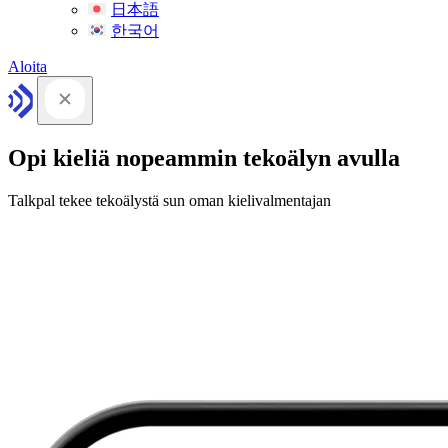
日本語
한국어
Aloita
Opi kieliä nopeammin tekoälyn avulla
Talkpal tekee tekoälystä sun oman kielivalmentajan