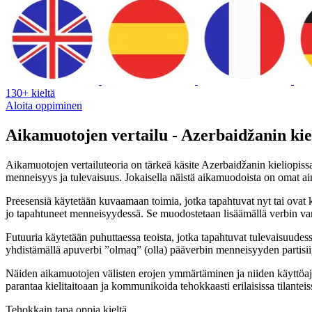
130+ kieltä
Aloita oppiminen
Aikamuotojen vertailu - Azerbaidžanin kie
Aikamuotojen vertailuteoria on tärkeä käsite Azerbaidžanin kieliopis
menneisyys ja tulevaisuus. Jokaisella näistä aikamuodoista on omat ai
Preesensiä käytetään kuvaamaan toimia, jotka tapahtuvat nyt tai ovat k
jo tapahtuneet menneisyydessä. Se muodostetaan lisäämällä verbin vartalo
Futuuria käytetään puhuttaessa teoista, jotka tapahtuvat tulevaisuudess
yhdistämällä apuverbi ”olmaq” (olla) pääverbin menneisyyden partisii
Näiden aikamuotojen välisten erojen ymmärtäminen ja niiden käyttöajank
parantaa kielitaitoaan ja kommunikoida tehokkaasti erilaisissa tilanteis
Tehokkain tapa oppia kieltä