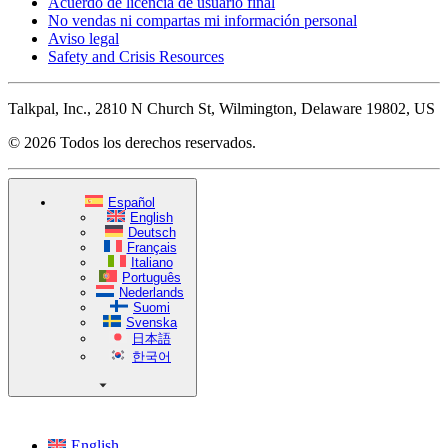
Acuerdo de licencia de usuario final
No vendas ni compartas mi información personal
Aviso legal
Safety and Crisis Resources
Talkpal, Inc., 2810 N Church St, Wilmington, Delaware 19802, US
© 2026 Todos los derechos reservados.
Español
English
Deutsch
Français
Italiano
Português
Nederlands
Suomi
Svenska
日本語
한국어
English