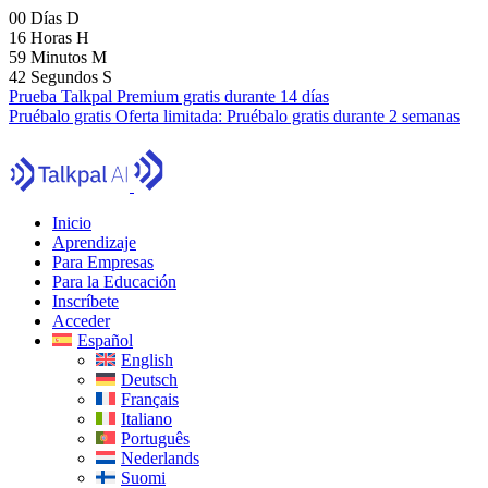
00
Días
D
16
Horas
H
59
Minutos
M
41
Segundos
S
Prueba Talkpal Premium gratis durante 14 días
Pruébalo gratis
Oferta limitada:
Pruébalo gratis durante 2 semanas
Inicio
Aprendizaje
Para Empresas
Para la Educación
Inscríbete
Acceder
Español
English
Deutsch
Français
Italiano
Português
Nederlands
Suomi