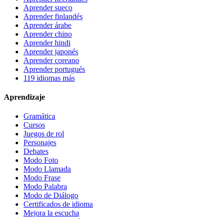
Aprender sueco
Aprender finlandés
Aprender árabe
Aprender chino
Aprender hindi
Aprender japonés
Aprender coreano
Aprender portugués
119 idiomas más
Aprendizaje
Gramática
Cursos
Juegos de rol
Personajes
Debates
Modo Foto
Modo Llamada
Modo Frase
Modo Palabra
Modo de Diálogo
Certificados de idioma
Mejora la escucha