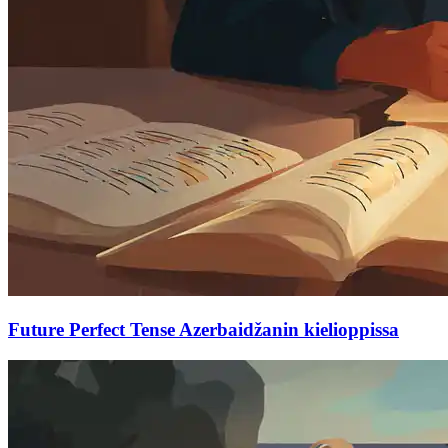
Future Perfect Tense Azerbaidžanin kielioppissa