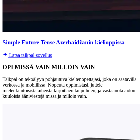
Simple Future Tense Azerbaidžanin kielioppissa
Lataa talkpal-sovellus
OPI MISSÄ VAIN MILLOIN VAIN
Talkpal on tekoälyyn pohjautuva kieltenopettajasi, joka on saatavilla
verkossa ja mobiilissa. Nopeuta oppimistasi, juttele
mielenkiintoisista aiheista kirjoittaen tai puhuen, ja vastaanota aidon
kuuloisia ääniviestejä missä ja milloin vain.