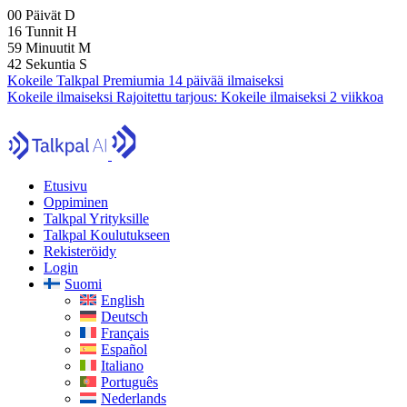
00
Päivät
D
16
Tunnit
H
59
Minuutit
M
40
Sekuntia
S
Kokeile Talkpal Premiumia 14 päivää ilmaiseksi
Kokeile ilmaiseksi
Rajoitettu tarjous:
Kokeile ilmaiseksi 2 viikkoa
Etusivu
Oppiminen
Talkpal Yrityksille
Talkpal Koulutukseen
Rekisteröidy
Login
Suomi
English
Deutsch
Français
Español
Italiano
Português
Nederlands