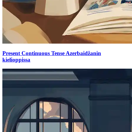
Present Continuous Tense Azerbaidžanin
kielioppissa