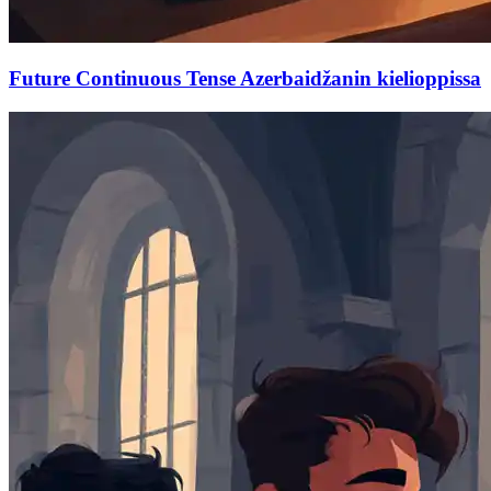
Future Continuous Tense Azerbaidžanin kielioppissa