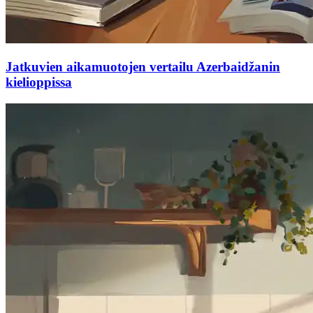
Jatkuvien aikamuotojen vertailu Azerbaidžanin
kielioppissa