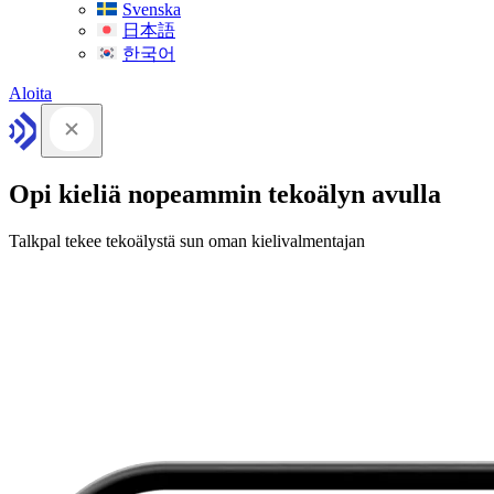
Svenska
日本語
한국어
Aloita
Opi kieliä nopeammin tekoälyn avulla
Talkpal tekee tekoälystä sun oman kielivalmentajan