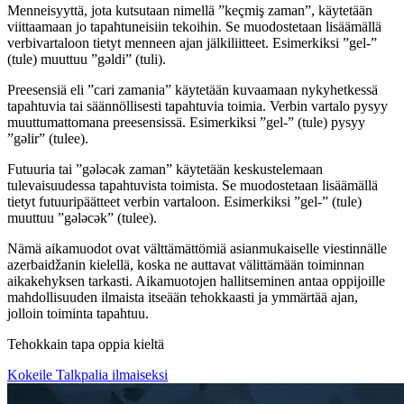
Menneisyyttä, jota kutsutaan nimellä ”keçmiş zaman”, käytetään
viittaamaan jo tapahtuneisiin tekoihin. Se muodostetaan lisäämällä
verbivartaloon tietyt menneen ajan jälkiliitteet. Esimerkiksi ”gel-”
(tule) muuttuu ”gəldi” (tuli).
Preesensiä eli ”cari zamania” käytetään kuvaamaan nykyhetkessä
tapahtuvia tai säännöllisesti tapahtuvia toimia. Verbin vartalo pysyy
muuttumattomana preesensissä. Esimerkiksi ”gel-” (tule) pysyy
”gəlir” (tulee).
Futuuria tai ”gələcək zaman” käytetään keskustelemaan
tulevaisuudessa tapahtuvista toimista. Se muodostetaan lisäämällä
tietyt futuuripäätteet verbin vartaloon. Esimerkiksi ”gel-” (tule)
muuttuu ”gələcək” (tulee).
Nämä aikamuodot ovat välttämättömiä asianmukaiselle viestinnälle
azerbaidžanin kielellä, koska ne auttavat välittämään toiminnan
aikakehyksen tarkasti. Aikamuotojen hallitseminen antaa oppijoille
mahdollisuuden ilmaista itseään tehokkaasti ja ymmärtää ajan,
jolloin toiminta tapahtuu.
Tehokkain tapa oppia kieltä
Kokeile Talkpalia ilmaiseksi