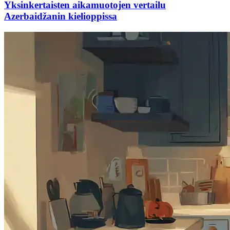
Yksinkertaisten aikamuotojen vertailu
Azerbaidžanin kielioppissa