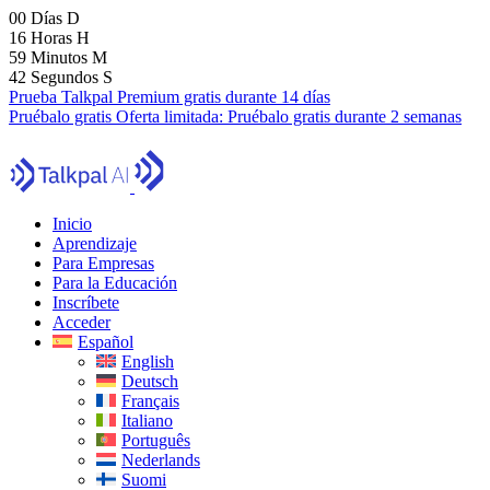
00
Días
D
16
Horas
H
59
Minutos
M
40
Segundos
S
Prueba Talkpal Premium gratis durante 14 días
Pruébalo gratis
Oferta limitada:
Pruébalo gratis durante 2 semanas
Inicio
Aprendizaje
Para Empresas
Para la Educación
Inscríbete
Acceder
Español
English
Deutsch
Français
Italiano
Português
Nederlands
Suomi