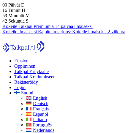
00
Päivät
D
16
Tunnit
H
59
Minuutit
M
40
Sekuntia
S
Kokeile Talkpal Premiumia 14 päivää ilmaiseksi
Kokeile ilmaiseksi
Rajoitettu tarjous:
Kokeile ilmaiseksi 2 viikkoa
Etusivu
Oppiminen
Talkpal Yrityksille
Talkpal Koulutukseen
Rekisteröidy
Login
Suomi
English
Deutsch
Français
Español
Italiano
Português
Nederlands