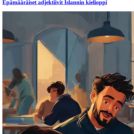
Epämääräiset adjektiivit Islannin kielioppi