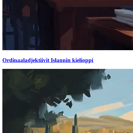
Ordinaaladjektiivit Islannin kielioppi