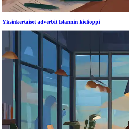
Yksinkertaiset adverbit Islannin kielioppi