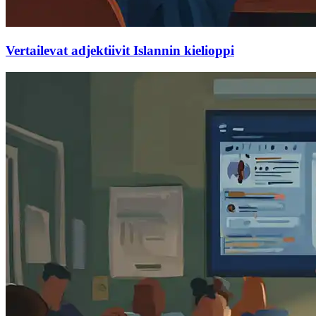
Vertailevat adjektiivit Islannin kielioppi