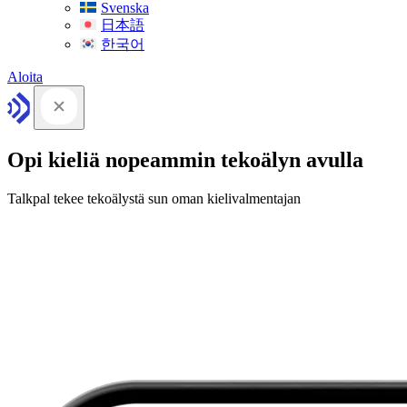
Svenska
日本語
한국어
Aloita
Opi kieliä nopeammin tekoälyn avulla
Talkpal tekee tekoälystä sun oman kielivalmentajan