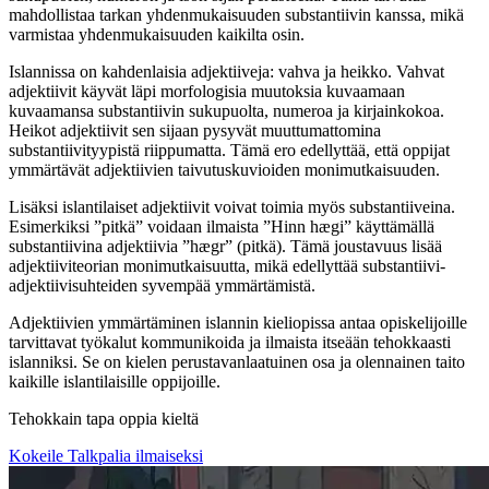
mahdollistaa tarkan yhdenmukaisuuden substantiivin kanssa, mikä
varmistaa yhdenmukaisuuden kaikilta osin.
Islannissa on kahdenlaisia adjektiiveja: vahva ja heikko. Vahvat
adjektiivit käyvät läpi morfologisia muutoksia kuvaamaan
kuvaamansa substantiivin sukupuolta, numeroa ja kirjainkokoa.
Heikot adjektiivit sen sijaan pysyvät muuttumattomina
substantiivityypistä riippumatta. Tämä ero edellyttää, että oppijat
ymmärtävät adjektiivien taivutuskuvioiden monimutkaisuuden.
Lisäksi islantilaiset adjektiivit voivat toimia myös substantiiveina.
Esimerkiksi ”pitkä” voidaan ilmaista ”Hinn hægi” käyttämällä
substantiivina adjektiivia ”hægr” (pitkä). Tämä joustavuus lisää
adjektiiviteorian monimutkaisuutta, mikä edellyttää substantiivi-
adjektiivisuhteiden syvempää ymmärtämistä.
Adjektiivien ymmärtäminen islannin kieliopissa antaa opiskelijoille
tarvittavat työkalut kommunikoida ja ilmaista itseään tehokkaasti
islanniksi. Se on kielen perustavanlaatuinen osa ja olennainen taito
kaikille islantilaisille oppijoille.
Tehokkain tapa oppia kieltä
Kokeile Talkpalia ilmaiseksi