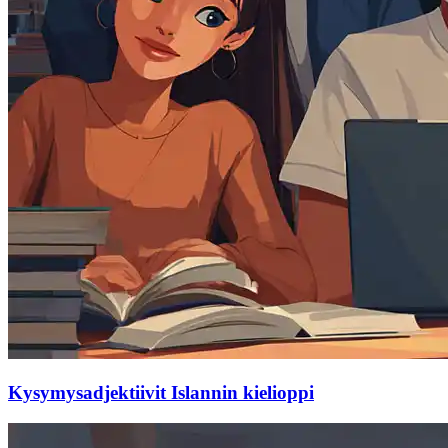
Kysymysadjektiivit Islannin kielioppi