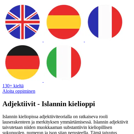
130+ kieltä
Aloita oppiminen
Adjektiivit - Islannin kielioppi
Islannin kieliopissa adjektiiviteorialla on ratkaiseva rooli
lauserakenteen ja merkityksen ymmärtämisessä. Islannin adjektiivit
taivutetaan niiden muokkaaman substantiivin kieliopillisen
sukupuolen, numeron ja ison sijan perusteella. Tämä taivutus