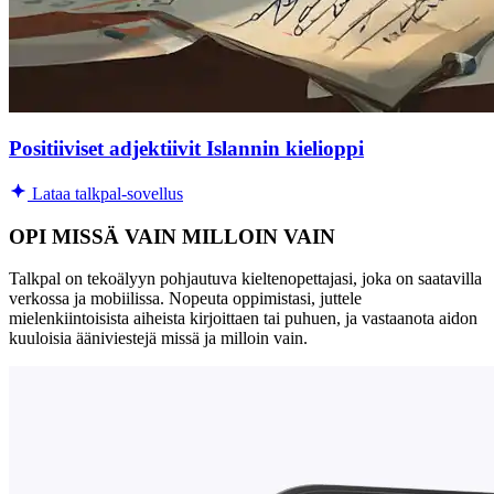
Positiiviset adjektiivit Islannin kielioppi
Lataa talkpal-sovellus
OPI MISSÄ VAIN MILLOIN VAIN
Talkpal on tekoälyyn pohjautuva kieltenopettajasi, joka on saatavilla
verkossa ja mobiilissa. Nopeuta oppimistasi, juttele
mielenkiintoisista aiheista kirjoittaen tai puhuen, ja vastaanota aidon
kuuloisia ääniviestejä missä ja milloin vain.