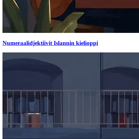
Numeraalidjektiivit Islannin kielioppi