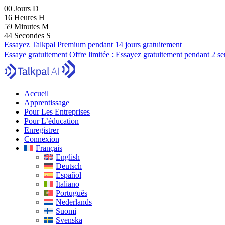
00
Jours
D
16
Heures
H
59
Minutes
M
43
Secondes
S
Essayez Talkpal Premium pendant 14 jours gratuitement
Essaye gratuitement
Offre limitée :
Essayez gratuitement pendant 2 s
Accueil
Apprentissage
Pour Les Entreprises
Pour L’éducation
Enregistrer
Connexion
Français
English
Deutsch
Español
Italiano
Português
Nederlands
Suomi
Svenska