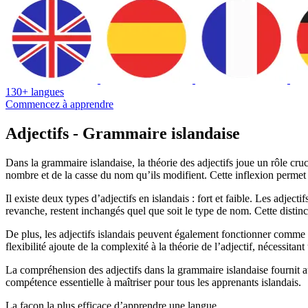
130+ langues
Commencez à apprendre
Adjectifs - Grammaire islandaise
Dans la grammaire islandaise, la théorie des adjectifs joue un rôle cru
nombre et de la casse du nom qu’ils modifient. Cette inflexion permet
Il existe deux types d’adjectifs en islandais : fort et faible. Les adjec
revanche, restent inchangés quel que soit le type de nom. Cette distinct
De plus, les adjectifs islandais peuvent également fonctionner comm
flexibilité ajoute de la complexité à la théorie de l’adjectif, nécessit
La compréhension des adjectifs dans la grammaire islandaise fournit a
compétence essentielle à maîtriser pour tous les apprenants islandais.
La façon la plus efficace d’apprendre une langue