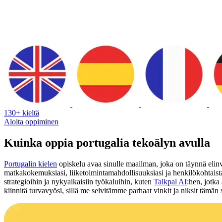
130+ kieltä
Aloita oppiminen
Kuinka oppia portugalia tekoälyn avulla
Portugalin kielen
opiskelu avaa sinulle maailman, joka on täynnä elinvo
matkakokemuksiasi, liiketoimintamahdollisuuksiasi ja henkilökohtaista
strategioihin ja nykyaikaisiin työkaluihin, kuten
Talkpal AI
:hen, jotka
kiinnitä turvavyösi, sillä me selvitämme parhaat vinkit ja niksit tämä