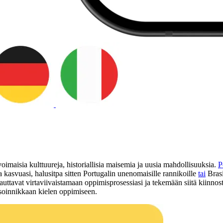
imaisia kulttuureja, historiallisia maisemia ja uusia mahdollisuuksia.
P
 kasvuasi, halusitpa sitten Portugalin unenomaisille rannikoille
tai
Brasi
 auttavat virtaviivaistamaan oppimisprosessiasi ja tekemään siitä kiinnos
n soinnikkaan kielen oppimiseen.