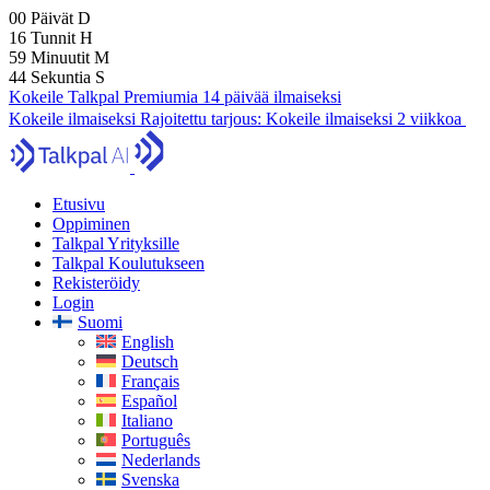
00
Päivät
D
16
Tunnit
H
59
Minuutit
M
43
Sekuntia
S
Kokeile Talkpal Premiumia 14 päivää ilmaiseksi
Kokeile ilmaiseksi
Rajoitettu tarjous:
Kokeile ilmaiseksi 2 viikkoa
Etusivu
Oppiminen
Talkpal Yrityksille
Talkpal Koulutukseen
Rekisteröidy
Login
Suomi
English
Deutsch
Français
Español
Italiano
Português
Nederlands
Svenska