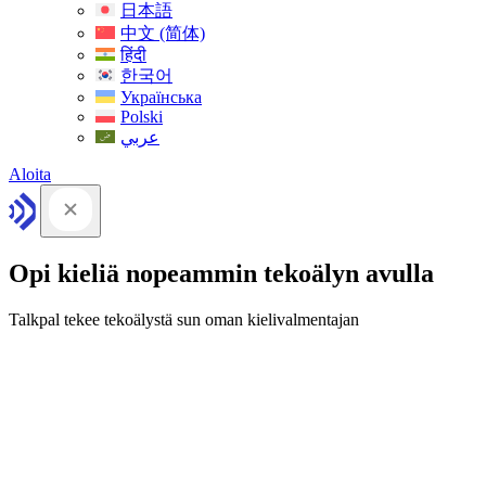
日本語
中文 (简体)
हिंदी
한국어
Українська
Polski
عربي
Aloita
Opi kieliä nopeammin tekoälyn avulla
Talkpal tekee tekoälystä sun oman kielivalmentajan