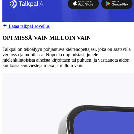
Lataa talkpal-sovellus
OPI MISSÄ VAIN MILLOIN VAIN
Talkpal on tekoälyyn pohjautuva kieltenopettajasi, joka on saatavilla
verkossa ja mobiilissa. Nopeuta oppimistasi, juttele
mielenkiintoisista aiheista kirjoittaen tai puhuen, ja vastaanota aidon
kuuloisia ääniviestejä missä ja milloin vain.