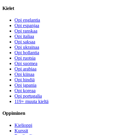
Kielet
Opi englantia
Opi espanjaa
Opi ranskaa
Opi italiaa
Opi saksaa
Opi ukrainaa
Opi hollantia
Opi ruotsia
Opi suomea
Opi arabiaa
Opi kiinaa
Opi hindiä
Opi japania
Opi koreaa
Opi portugalia
119+ muuta kieltä
Oppiminen
Kielioppi
Kurssit