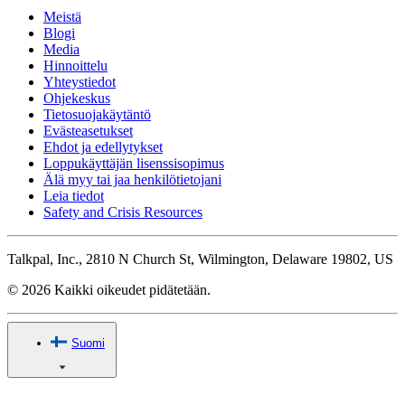
Meistä
Blogi
Media
Hinnoittelu
Yhteystiedot
Ohjekeskus
Tietosuojakäytäntö
Evästeasetukset
Ehdot ja edellytykset
Loppukäyttäjän lisenssisopimus
Älä myy tai jaa henkilötietojani
Leia tiedot
Safety and Crisis Resources
Talkpal, Inc., 2810 N Church St, Wilmington, Delaware 19802, US
© 2026 Kaikki oikeudet pidätetään.
Suomi