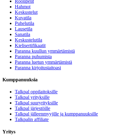
Roolipelit
Hahmot
Keskustelut
Kuvatila
Puhelutila
Lausetila
Sanatila
Keskustelutila
Kielisertifikaatit
Paranna kuullun ymmärtämistä
Paranna puhumista
Paranna luetun ymmärtämistä
Paranna kirjoitustaitoasi
Kumppanuuksia
Talkpal oppilaitoksille
Talkpal yrityksille
Talkpal suuryrityksille
Talkpal järjestöille
Talkpal jälleenmyyjille ja kumppanuuksille
Talkpalin affiliate
Yritys