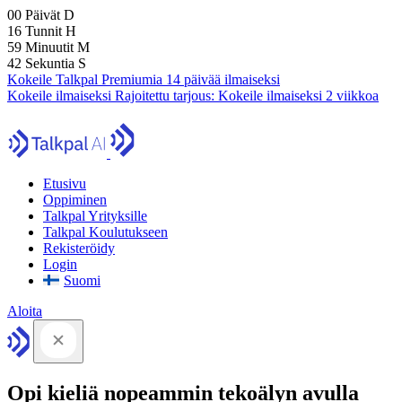
00
Päivät
D
16
Tunnit
H
59
Minuutit
M
41
Sekuntia
S
Kokeile Talkpal Premiumia 14 päivää ilmaiseksi
Kokeile ilmaiseksi
Rajoitettu tarjous:
Kokeile ilmaiseksi 2 viikkoa
Etusivu
Oppiminen
Talkpal Yrityksille
Talkpal Koulutukseen
Rekisteröidy
Login
Suomi
Aloita
Opi kieliä nopeammin tekoälyn avulla