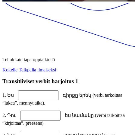
Tehokkain tapa oppia kieltä
Kokeile Talkpalia ilmaiseksi
Transitiiviset verbit harjoitus 1
1. Ես
գիրքը երեկ (verbi tarkoittaa
”lukea”, mennyt aika).
2. Դու
ես նամակը (verbi tarkoittaa
”kirjoittaa”, preesens).