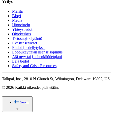
Yritys
Meistä
Blogi
Media
Hinnoittelu
Yhteystiedot
Ohjekeskus
Tietosuojakäytäntö
Evästeasetukset
Ehdot ja edellytykset
Loppukäyttäjän lisenssisopimus
Älä myy tai jaa henkilötietojani
Leia tiedot
Safety and Crisis Resources
Talkpal, Inc., 2810 N Church St, Wilmington, Delaware 19802, US
© 2026 Kaikki oikeudet pidätetään.
Suomi