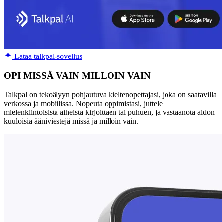
Lataa talkpal-sovellus
OPI MISSÄ VAIN MILLOIN VAIN
Talkpal on tekoälyyn pohjautuva kieltenopettajasi, joka on saatavilla
verkossa ja mobiilissa. Nopeuta oppimistasi, juttele
mielenkiintoisista aiheista kirjoittaen tai puhuen, ja vastaanota aidon
kuuloisia ääniviestejä missä ja milloin vain.