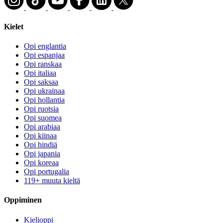
Kielet
Opi englantia
Opi espanjaa
Opi ranskaa
Opi italiaa
Opi saksaa
Opi ukrainaa
Opi hollantia
Opi ruotsia
Opi suomea
Opi arabiaa
Opi kiinaa
Opi hindiä
Opi japania
Opi koreaa
Opi portugalia
119+ muuta kieltä
Oppiminen
Kielioppi