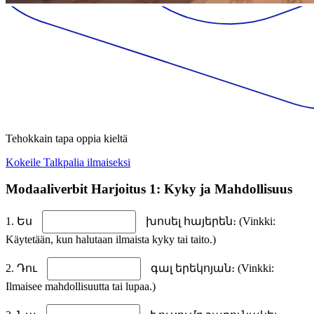
Tehokkain tapa oppia kieltä
Kokeile Talkpalia ilmaiseksi
Modaaliverbit Harjoitus 1: Kyky ja Mahdollisuus
1. Ես
խոսել հայերեն։ (Vinkki:
Käytetään, kun halutaan ilmaista kyky tai taito.)
2. Դու
գալ երեկոյան։ (Vinkki:
Ilmaisee mahdollisuutta tai lupaa.)