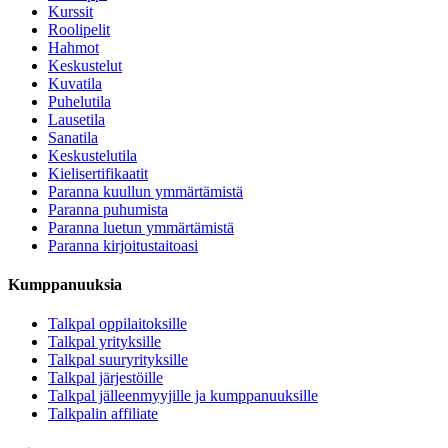
Kurssit
Roolipelit
Hahmot
Keskustelut
Kuvatila
Puhelutila
Lausetila
Sanatila
Keskustelutila
Kielisertifikaatit
Paranna kuullun ymmärtämistä
Paranna puhumista
Paranna luetun ymmärtämistä
Paranna kirjoitustaitoasi
Kumppanuuksia
Talkpal oppilaitoksille
Talkpal yrityksille
Talkpal suuryrityksille
Talkpal järjestöille
Talkpal jälleenmyyjille ja kumppanuuksille
Talkpalin affiliate