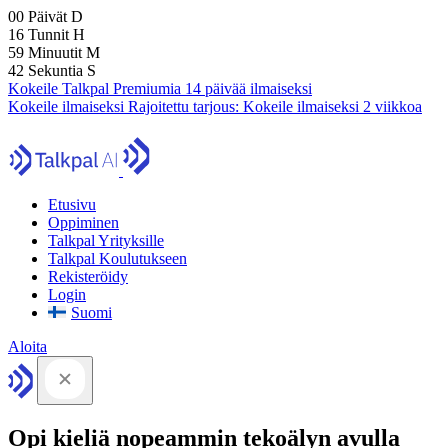
00
Päivät
D
16
Tunnit
H
59
Minuutit
M
41
Sekuntia
S
Kokeile Talkpal Premiumia 14 päivää ilmaiseksi
Kokeile ilmaiseksi
Rajoitettu tarjous:
Kokeile ilmaiseksi 2 viikkoa
Etusivu
Oppiminen
Talkpal Yrityksille
Talkpal Koulutukseen
Rekisteröidy
Login
Suomi
Aloita
Opi kieliä nopeammin tekoälyn avulla