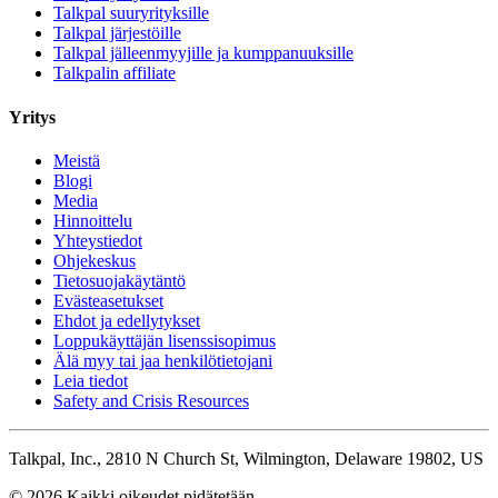
Talkpal suuryrityksille
Talkpal järjestöille
Talkpal jälleenmyyjille ja kumppanuuksille
Talkpalin affiliate
Yritys
Meistä
Blogi
Media
Hinnoittelu
Yhteystiedot
Ohjekeskus
Tietosuojakäytäntö
Evästeasetukset
Ehdot ja edellytykset
Loppukäyttäjän lisenssisopimus
Älä myy tai jaa henkilötietojani
Leia tiedot
Safety and Crisis Resources
Talkpal, Inc., 2810 N Church St, Wilmington, Delaware 19802, US
© 2026 Kaikki oikeudet pidätetään.