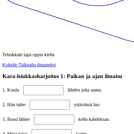
Tehokkain tapa oppia kieltä
Kokeile Talkpalia ilmaiseksi
Kara-hiukkasharjoitus 1: Paikan ja ajan ilmaisu
1. Koulu
lähden joka aamu.
2. Hän tulee
ystävänsä luo.
3. Bussi lähtee
kello kahdeksan.
4. Minä tulen
kotiin.