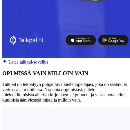
Lataa talkpal-sovellus
OPI MISSÄ VAIN MILLOIN VAIN
Talkpal on tekoälyyn pohjautuva kieltenopettajasi, joka on saatavilla
verkossa ja mobiilissa. Nopeuta oppimistasi, juttele
mielenkiintoisista aiheista kirjoittaen tai puhuen, ja vastaanota aidon
kuuloisia ääniviestejä missä ja milloin vain.