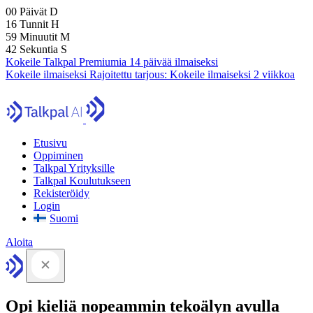
00
Päivät
D
16
Tunnit
H
59
Minuutit
M
41
Sekuntia
S
Kokeile Talkpal Premiumia 14 päivää ilmaiseksi
Kokeile ilmaiseksi
Rajoitettu tarjous:
Kokeile ilmaiseksi 2 viikkoa
Etusivu
Oppiminen
Talkpal Yrityksille
Talkpal Koulutukseen
Rekisteröidy
Login
Suomi
Aloita
Opi kieliä nopeammin tekoälyn avulla