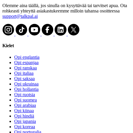
Olemme aina täällä, jos sinulla on kysyttävää tai tarvitset apua. Ota
rohkeasti yhteyttä asiakastukeemme milloin tahansa osoitteessa
support@talkpal.ai
Kielet
Opi englantia
Opi espanjaa
Opi ranskaa
Opi italiaa
Opi saksaa
Opi ukrainaa
Opi hollantia
Opi ruotsia
Opi suomea
Opi arabiaa
Opi kiinaa
Opi hindiä
Opi japania
Opi koreaa
Opi portugalia