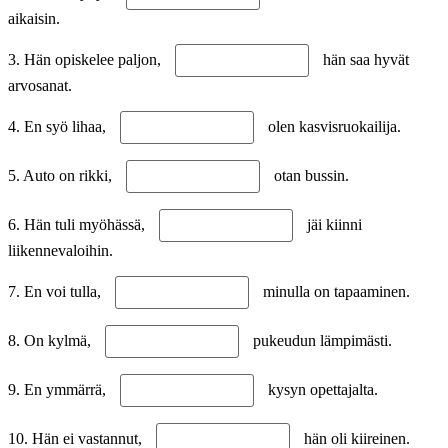
aikaisin.
3. Hän opiskelee paljon,
hän saa hyvät
arvosanat.
4. En syö lihaa,
olen kasvisruokailija.
5. Auto on rikki,
otan bussin.
6. Hän tuli myöhässä,
jäi kiinni
liikennevaloihin.
7. En voi tulla,
minulla on tapaaminen.
8. On kylmä,
pukeudun lämpimästi.
9. En ymmärrä,
kysyn opettajalta.
10. Hän ei vastannut,
hän oli kiireinen.