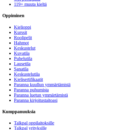
119+ muuta kieltä
Oppiminen
Kielioppi
Kurssit
Roolipelit
Hahmot
Keskustelut
Kuvatila
Puhelutila
Lausetila
Sanatila
Keskustelutila
Kielisertifikaatit
Paranna kuullun ymmärtämistä
Paranna puhumista
Paranna luetun ymmärtämistä
Paranna kirjoitustaitoasi
Kumppanuuksia
Talkpal oppilaitoksille
Talkpal yrityksille