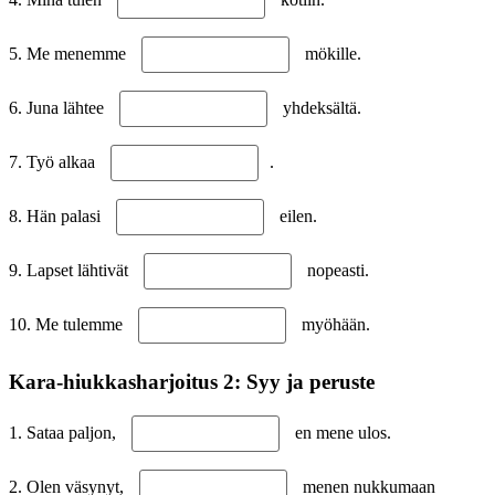
5. Me menemme
mökille.
6. Juna lähtee
yhdeksältä.
7. Työ alkaa
.
8. Hän palasi
eilen.
9. Lapset lähtivät
nopeasti.
10. Me tulemme
myöhään.
Kara-hiukkasharjoitus 2: Syy ja peruste
1. Sataa paljon,
en mene ulos.
2. Olen väsynyt,
menen nukkumaan