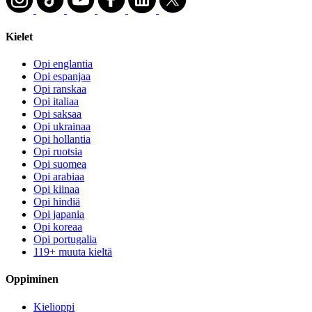
Kielet
Opi englantia
Opi espanjaa
Opi ranskaa
Opi italiaa
Opi saksaa
Opi ukrainaa
Opi hollantia
Opi ruotsia
Opi suomea
Opi arabiaa
Opi kiinaa
Opi hindiä
Opi japania
Opi koreaa
Opi portugalia
119+ muuta kieltä
Oppiminen
Kielioppi