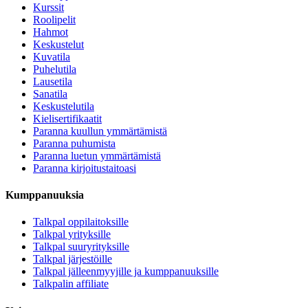
Kurssit
Roolipelit
Hahmot
Keskustelut
Kuvatila
Puhelutila
Lausetila
Sanatila
Keskustelutila
Kielisertifikaatit
Paranna kuullun ymmärtämistä
Paranna puhumista
Paranna luetun ymmärtämistä
Paranna kirjoitustaitoasi
Kumppanuuksia
Talkpal oppilaitoksille
Talkpal yrityksille
Talkpal suuryrityksille
Talkpal järjestöille
Talkpal jälleenmyyjille ja kumppanuuksille
Talkpalin affiliate