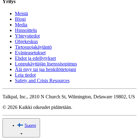
Yritys
Meistä
Blogi
Media
Hinnoittelu
Yhteystiedot
Ohjekeskus
Tietosuojakäytäntö
Evästeasetukset
Ehdot ja edellytykset
Loppukäyttäjän lisenssisopimus
Älä myy tai jaa henkilötietojani
Leia tiedot
Safety and Crisis Resources
Talkpal, Inc., 2810 N Church St, Wilmington, Delaware 19802, US
© 2026 Kaikki oikeudet pidätetään.
Suomi