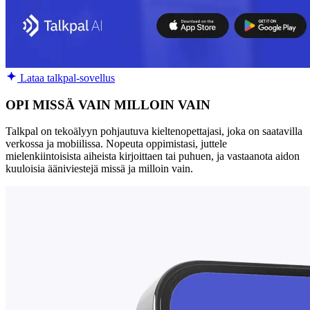
Lataa talkpal-sovellus
OPI MISSÄ VAIN MILLOIN VAIN
Talkpal on tekoälyyn pohjautuva kieltenopettajasi, joka on saatavilla
verkossa ja mobiilissa. Nopeuta oppimistasi, juttele
mielenkiintoisista aiheista kirjoittaen tai puhuen, ja vastaanota aidon
kuuloisia ääniviestejä missä ja milloin vain.