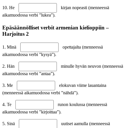
10. He
kirjan nopeasti (menneessä
aikamuodossa verbi ”lukea”).
Epäsäännölliset verbit armenian kielioppiin –
Harjoitus 2
1. Minä
opettajalta (menneessä
aikamuodossa verbi ”kysyä”).
2. Hän
minulle hyvän neuvon (menneessä
aikamuodossa verbi ”antaa”).
3. Me
elokuvan viime lauantaina
(menneessä aikamuodossa verbi ”nähdä”).
4. Te
runon koulussa (menneessä
aikamuodossa verbi ”kirjoittaa”).
5. Sinä
uutiset aamulla (menneessä