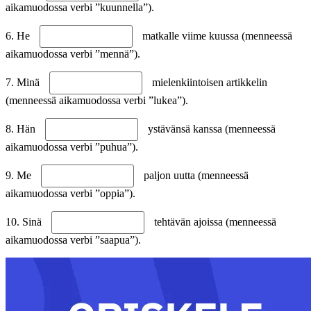
aikamuodossa verbi ”kuunnella”).
6. He
matkalle viime kuussa (menneessä
aikamuodossa verbi ”mennä”).
7. Minä
mielenkiintoisen artikkelin
(menneessä aikamuodossa verbi ”lukea”).
8. Hän
ystävänsä kanssa (menneessä
aikamuodossa verbi ”puhua”).
9. Me
paljon uutta (menneessä
aikamuodossa verbi ”oppia”).
10. Sinä
tehtävän ajoissa (menneessä
aikamuodossa verbi ”saapua”).