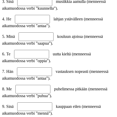
3. Sinä
musiikkia aamulla (menneessä
aikamuodossa verbi ”kuunnella”).
4. He
lahjan ystävälleen (menneessä
aikamuodossa verbi ”antaa”).
5. Minä
kouluun ajoissa (menneessä
aikamuodossa verbi ”saapua”).
6. Te
uutta kieltä (menneessä
aikamuodossa verbi ”oppia”).
7. Hän
vastauksen nopeasti (menneessä
aikamuodossa verbi ”antaa”).
8. Me
puhelimessa pitkään (menneessä
aikamuodossa verbi ”puhua”).
9. Sinä
kauppaan eilen (menneessä
aikamuodossa verbi ”mennä”).