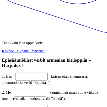
Tehokkain tapa oppia kieltä
Kokeile Talkpalia ilmaiseksi
Epäsäännölliset verbit armenian kielioppiin –
Harjoitus 1
1. Hän
kirjeen eilen (menneessä
aikamuodossa verbi ”kirjoittaa”).
2. Me
kauniin maiseman viime viikolla
(menneessä aikamuodossa verbi ”nähdä”).