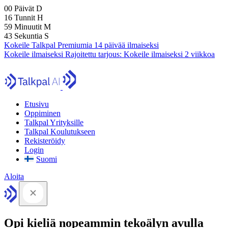
00
Päivät
D
16
Tunnit
H
59
Minuutit
M
41
Sekuntia
S
Kokeile Talkpal Premiumia 14 päivää ilmaiseksi
Kokeile ilmaiseksi
Rajoitettu tarjous:
Kokeile ilmaiseksi 2 viikkoa
Etusivu
Oppiminen
Talkpal Yrityksille
Talkpal Koulutukseen
Rekisteröidy
Login
Suomi
Aloita
Opi kieliä nopeammin tekoälyn avulla