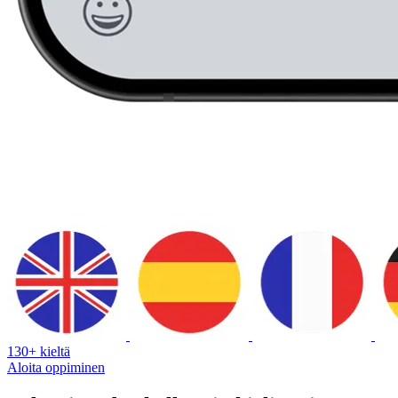
130+ kieltä
Aloita oppiminen