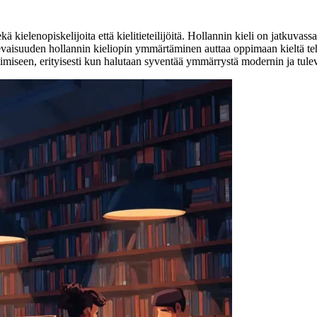
ä kielenopiskelijoita että kielitieteilijöitä. Hollannin kieli on jatkuvass
ulevaisuuden hollannin kieliopin ymmärtäminen auttaa oppimaan kieltä t
miseen, erityisesti kun halutaan syventää ymmärrystä modernin ja tulev