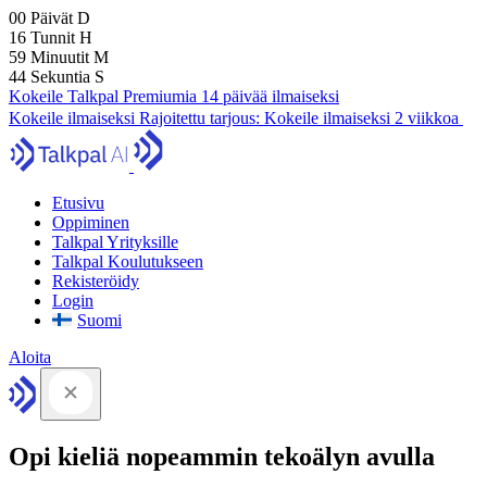
00
Päivät
D
16
Tunnit
H
59
Minuutit
M
43
Sekuntia
S
Kokeile Talkpal Premiumia 14 päivää ilmaiseksi
Kokeile ilmaiseksi
Rajoitettu tarjous:
Kokeile ilmaiseksi 2 viikkoa
Etusivu
Oppiminen
Talkpal Yrityksille
Talkpal Koulutukseen
Rekisteröidy
Login
Suomi
Aloita
Opi kieliä nopeammin tekoälyn avulla