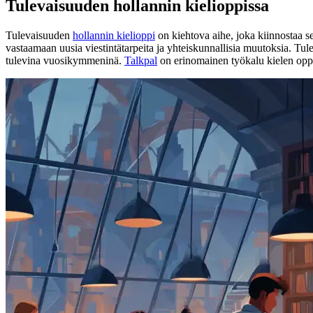
Tulevaisuuden hollannin kielioppissa
Tulevaisuuden
hollannin kielioppi
on kiehtova aihe, joka kiinnostaa sek
vastaamaan uusia viestintätarpeita ja yhteiskunnallisia muutoksia. T
tulevina vuosikymmeninä.
Talkpal
on erinomainen työkalu kielen oppi