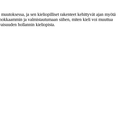
a muutoksessa, ja sen kieliopilliset rakenteet kehittyvät ajan myötä
ehokkaammin ja valmistautumaan siihen, miten kieli voi muuttua
aisuuden hollannin kieliopista.