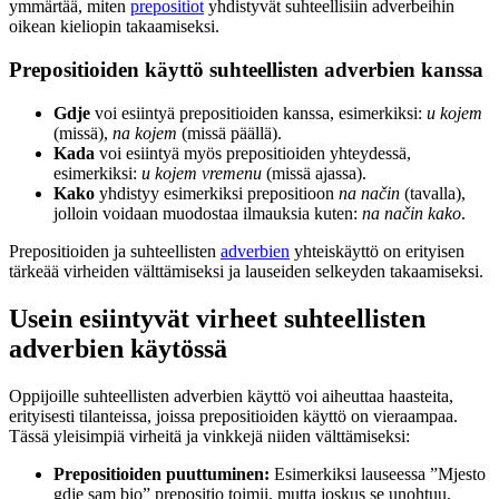
ymmärtää, miten
prepositiot
yhdistyvät suhteellisiin adverbeihin
oikean kieliopin takaamiseksi.
Prepositioiden käyttö suhteellisten adverbien kanssa
Gdje
voi esiintyä prepositioiden kanssa, esimerkiksi:
u kojem
(missä),
na kojem
(missä päällä).
Kada
voi esiintyä myös prepositioiden yhteydessä,
esimerkiksi:
u kojem vremenu
(missä ajassa).
Kako
yhdistyy esimerkiksi prepositioon
na način
(tavalla),
jolloin voidaan muodostaa ilmauksia kuten:
na način kako
.
Prepositioiden ja suhteellisten
adverbien
yhteiskäyttö on erityisen
tärkeää virheiden välttämiseksi ja lauseiden selkeyden takaamiseksi.
Usein esiintyvät virheet suhteellisten
adverbien käytössä
Oppijoille suhteellisten adverbien käyttö voi aiheuttaa haasteita,
erityisesti tilanteissa, joissa prepositioiden käyttö on vieraampaa.
Tässä yleisimpiä virheitä ja vinkkejä niiden välttämiseksi:
Prepositioiden puuttuminen:
Esimerkiksi lauseessa ”Mjesto
gdje sam bio” prepositio toimii, mutta joskus se unohtuu,