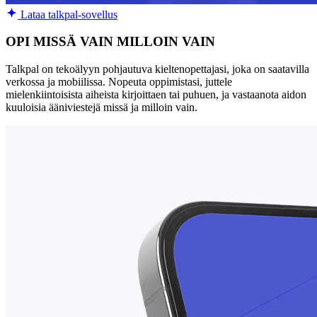
Lataa talkpal-sovellus
OPI MISSÄ VAIN MILLOIN VAIN
Talkpal on tekoälyyn pohjautuva kieltenopettajasi, joka on saatavilla
verkossa ja mobiilissa. Nopeuta oppimistasi, juttele
mielenkiintoisista aiheista kirjoittaen tai puhuen, ja vastaanota aidon
kuuloisia ääniviestejä missä ja milloin vain.