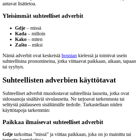
antavat lisätietoa.
Yleisimmät suhteelliset adverbit
Gdje
– missä
Kada
– milloin
Kako
– miten
Zašto
– miksi
Nämä adverbit ovat keskeisiä
bosnian
kielessä ja toimivat usein
suhteellisina pronomineina, jotka viittaavat paikkaan, aikaan, tapaan
tai syyhyn.
Suhteellisten adverbien käyttötavat
Suhteelliset adverbit muodostavat suhteellisia lauseita, jotka ovat
sidossanoja sisältäviä sivulauseita. Ne tarjoavat tarkennusta tai
selitystä päälauseen sisältämälle tiedolle. Tarkastellaan niiden
käyttötapoja tarkemmin:
Paikkaa ilmaisevat suhteelliset adverbit
Gdje
tarkoittaa ”missä” ja viittaa paikkaan, joka on jo mainittu tai
tunnettu kontekstissa.