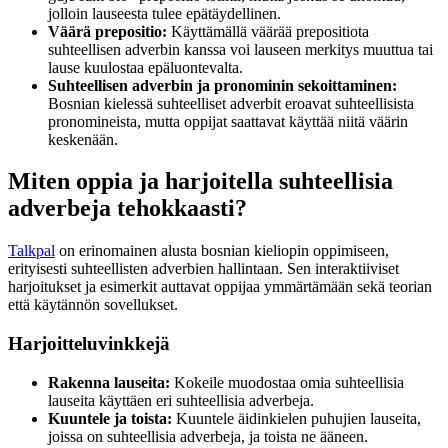
jolloin lauseesta tulee epätäydellinen.
Väärä prepositio:
Käyttämällä väärää prepositiota
suhteellisen adverbin kanssa voi lauseen merkitys muuttua tai
lause kuulostaa epäluontevalta.
Suhteellisen adverbin ja pronominin sekoittaminen:
Bosnian kielessä suhteelliset adverbit eroavat suhteellisista
pronomineista, mutta oppijat saattavat käyttää niitä väärin
keskenään.
Miten oppia ja harjoitella suhteellisia
adverbeja tehokkaasti?
Talkpal
on erinomainen alusta bosnian kieliopin oppimiseen,
erityisesti suhteellisten adverbien hallintaan. Sen interaktiiviset
harjoitukset ja esimerkit auttavat oppijaa ymmärtämään sekä teorian
että käytännön sovellukset.
Harjoitteluvinkkejä
Rakenna lauseita:
Kokeile muodostaa omia suhteellisia
lauseita käyttäen eri suhteellisia adverbeja.
Kuuntele ja toista:
Kuuntele äidinkielen puhujien lauseita,
joissa on suhteellisia adverbeja, ja toista ne ääneen.