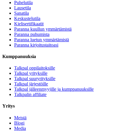
Puhelutila
Lausetila
Sanatila
Keskustelutila
Kielisertifikaatit
Paranna kuullun ymmärtämistä
Paranna puhumista
Paranna luetun ymmärtämistä
Paranna kirjoitustaitoasi
Kumppanuuksia
Talkpal oppilaitoksille
Talkpal yrityksille
Talkpal suuryrityksille
Talkpal järjestöille
Talkpal jälleenmyyjille ja kumppanuuksille
Talkpalin affiliate
Yritys
Meistä
Blogi
Media