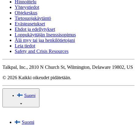
Hinnoittelu
Yhteystiedot
Ohjekeskus
Tietosuojakäytäntö
Evästeasetukset
Ehdot ja edellytykset
Loppukäyttäjän lisenssisopimus
Älä myy tai jaa henkilötietojani
Leia tiedot
Safety and Crisis Resources
Talkpal, Inc., 2810 N Church St, Wilmington, Delaware 19802, US
© 2026 Kaikki oikeudet pidätetään.
Suomi
Suomi