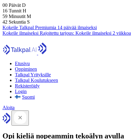
00
Päivät
D
16
Tunnit
H
59
Minuutit
M
41
Sekuntia
S
Kokeile Talkpal Premiumia 14 päivää ilmaiseksi
Kokeile ilmaiseksi
Rajoitettu tarjous:
Kokeile ilmaiseksi 2 viikkoa
Etusivu
Oppiminen
Talkpal Yrityksille
Talkpal Koulutukseen
Rekisteröidy
Login
Suomi
Aloita
Opi kieliä nopeammin tekoälyn avulla