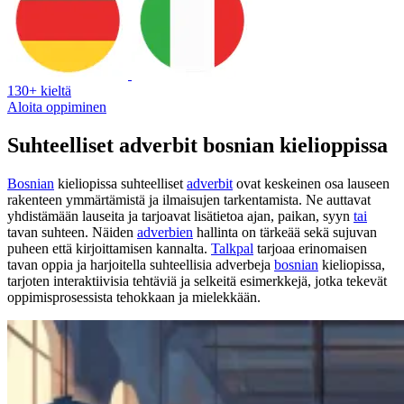
130+ kieltä
Aloita oppiminen
Suhteelliset adverbit bosnian kielioppissa
Bosnian
kieliopissa suhteelliset
adverbit
ovat keskeinen osa lauseen
rakenteen ymmärtämistä ja ilmaisujen tarkentamista. Ne auttavat
yhdistämään lauseita ja tarjoavat lisätietoa ajan, paikan, syyn
tai
tavan suhteen. Näiden
adverbien
hallinta on tärkeää sekä sujuvan
puheen että kirjoittamisen kannalta.
Talkpal
tarjoaa erinomaisen
tavan oppia ja harjoitella suhteellisia adverbeja
bosnian
kieliopissa,
tarjoten interaktiivisia tehtäviä ja selkeitä esimerkkejä, jotka tekevät
oppimisprosessista tehokkaan ja mielekkään.