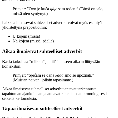
Primjer: ”Ovo je kuća
gdje
sam rođen.” (Tämä on talo,
missä olen syntynyt.)
Paikkaa ilmaisevat suhteelliset adverbit voivat myös esiintyä
yhdistettynä prepositioihin:
U kojem (missä)
Na kojem (missä, päällä)
Aikaa ilmaisevat suhteelliset adverbit
Kada
tarkoittaa ”milloin” ja liittää lauseen aikaan liittyvään
kontekstiin.
Primjer: ”Sjećam se dana
kada
smo se upoznali.”
(Muistan päivän, jolloin tapasimme.)
Aikaa ilmaisevat suhteelliset adverbit antavat tarkennusta
tapahtuman ajankohtaan ja auttavat rakentamaan kronologisesti
selkeitä kertomuksia.
Tapaa ilmaisevat suhteelliset adverbit