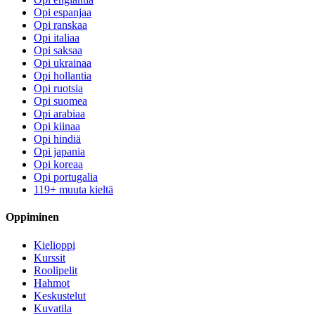
Opi espanjaa
Opi ranskaa
Opi italiaa
Opi saksaa
Opi ukrainaa
Opi hollantia
Opi ruotsia
Opi suomea
Opi arabiaa
Opi kiinaa
Opi hindiä
Opi japania
Opi koreaa
Opi portugalia
119+ muuta kieltä
Oppiminen
Kielioppi
Kurssit
Roolipelit
Hahmot
Keskustelut
Kuvatila