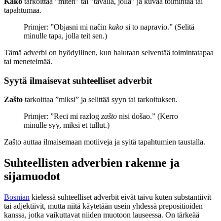
Kako
tarkoittaa ”miten” tai ”tavalla, jolla” ja kuvaa toimintaa tai
tapahtumaa.
Primjer: ”Objasni mi način
kako
si to napravio.” (Selitä
minulle tapa, jolla teit sen.)
Tämä adverbi on hyödyllinen, kun halutaan selventää toimintatapaa
tai menetelmää.
Syytä ilmaisevat suhteelliset adverbit
Zašto
tarkoittaa ”miksi” ja selittää syyn tai tarkoituksen.
Primjer: ”Reci mi razlog
zašto
nisi došao.” (Kerro
minulle syy, miksi et tullut.)
Zašto auttaa ilmaisemaan motiiveja ja syitä tapahtumien taustalla.
Suhteellisten adverbien rakenne ja
sijamuodot
Bosnian
kielessä suhteelliset adverbit eivät taivu kuten substantiivit
tai adjektiivit, mutta niitä käytetään usein yhdessä prepositioiden
kanssa, jotka vaikuttavat niiden muotoon lauseessa. On tärkeää