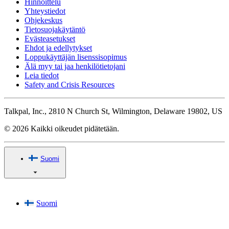
Hinnoittelu
Yhteystiedot
Ohjekeskus
Tietosuojakäytäntö
Evästeasetukset
Ehdot ja edellytykset
Loppukäyttäjän lisenssisopimus
Älä myy tai jaa henkilötietojani
Leia tiedot
Safety and Crisis Resources
Talkpal, Inc., 2810 N Church St, Wilmington, Delaware 19802, US
© 2026 Kaikki oikeudet pidätetään.
Suomi
Suomi