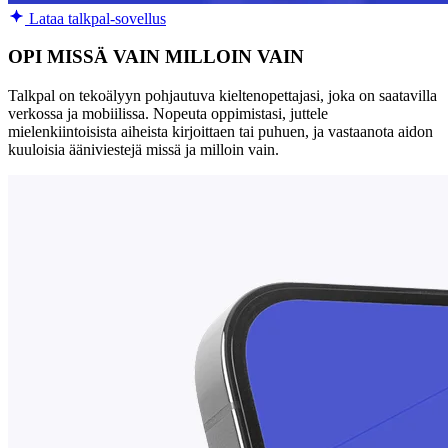
Lataa talkpal-sovellus
OPI MISSÄ VAIN MILLOIN VAIN
Talkpal on tekoälyyn pohjautuva kieltenopettajasi, joka on saatavilla
verkossa ja mobiilissa. Nopeuta oppimistasi, juttele
mielenkiintoisista aiheista kirjoittaen tai puhuen, ja vastaanota aidon
kuuloisia ääniviestejä missä ja milloin vain.