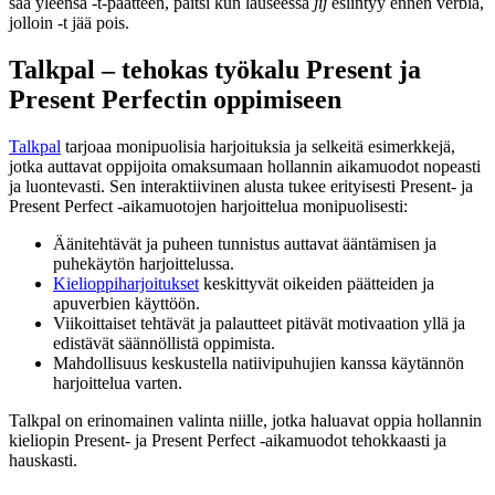
saa yleensä -t-päätteen, paitsi kun lauseessa
jij
esiintyy ennen verbiä,
jolloin -t jää pois.
Talkpal – tehokas työkalu Present ja
Present Perfectin oppimiseen
Talkpal
tarjoaa monipuolisia harjoituksia ja selkeitä esimerkkejä,
jotka auttavat oppijoita omaksumaan hollannin aikamuodot nopeasti
ja luontevasti. Sen interaktiivinen alusta tukee erityisesti Present- ja
Present Perfect -aikamuotojen harjoittelua monipuolisesti:
Äänitehtävät ja puheen tunnistus auttavat ääntämisen ja
puhekäytön harjoittelussa.
Kielioppiharjoitukset
keskittyvät oikeiden päätteiden ja
apuverbien käyttöön.
Viikoittaiset tehtävät ja palautteet pitävät motivaation yllä ja
edistävät säännöllistä oppimista.
Mahdollisuus keskustella natiivipuhujien kanssa käytännön
harjoittelua varten.
Talkpal on erinomainen valinta niille, jotka haluavat oppia hollannin
kieliopin Present- ja Present Perfect -aikamuodot tehokkaasti ja
hauskasti.