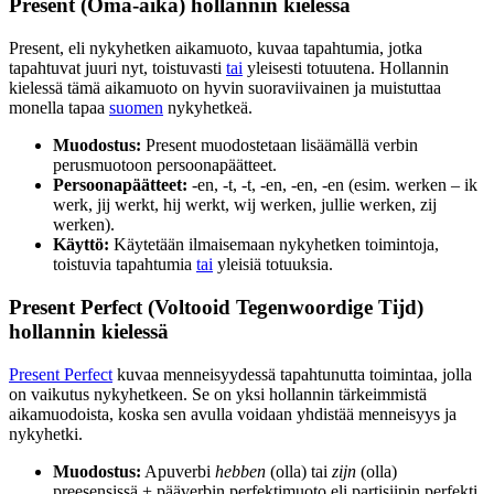
Present (Oma-aika) hollannin kielessä
Present, eli nykyhetken aikamuoto, kuvaa tapahtumia, jotka
tapahtuvat juuri nyt, toistuvasti
tai
yleisesti totuutena. Hollannin
kielessä tämä aikamuoto on hyvin suoraviivainen ja muistuttaa
monella tapaa
suomen
nykyhetkeä.
Muodostus:
Present muodostetaan lisäämällä verbin
perusmuotoon persoonapäätteet.
Persoonapäätteet:
-en, -t, -t, -en, -en, -en (esim. werken – ik
werk, jij werkt, hij werkt, wij werken, jullie werken, zij
werken).
Käyttö:
Käytetään ilmaisemaan nykyhetken toimintoja,
toistuvia tapahtumia
tai
yleisiä totuuksia.
Present Perfect (Voltooid Tegenwoordige Tijd)
hollannin kielessä
Present Perfect
kuvaa menneisyydessä tapahtunutta toimintaa, jolla
on vaikutus nykyhetkeen. Se on yksi hollannin tärkeimmistä
aikamuodoista, koska sen avulla voidaan yhdistää menneisyys ja
nykyhetki.
Muodostus:
Apuverbi
hebben
(olla) tai
zijn
(olla)
preesensissä + pääverbin perfektimuoto eli partisiipin perfekti