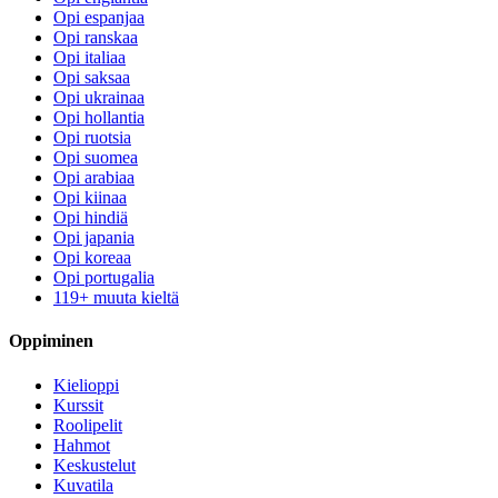
Opi espanjaa
Opi ranskaa
Opi italiaa
Opi saksaa
Opi ukrainaa
Opi hollantia
Opi ruotsia
Opi suomea
Opi arabiaa
Opi kiinaa
Opi hindiä
Opi japania
Opi koreaa
Opi portugalia
119+ muuta kieltä
Oppiminen
Kielioppi
Kurssit
Roolipelit
Hahmot
Keskustelut
Kuvatila