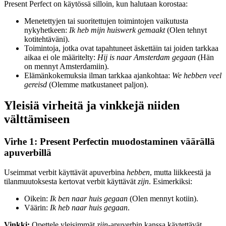
Present Perfect on käytössä silloin, kun halutaan korostaa:
Menetettyjen tai suoritettujen toimintojen vaikutusta
nykyhetkeen:
Ik heb mijn huiswerk gemaakt
(Olen tehnyt
kotitehtäväni).
Toimintoja, jotka ovat tapahtuneet äskettäin tai joiden tarkkaa
aikaa ei ole määritelty:
Hij is naar Amsterdam gegaan
(Hän
on mennyt Amsterdamiin).
Elämänkokemuksia ilman tarkkaa ajankohtaa:
We hebben veel
gereisd
(Olemme matkustaneet paljon).
Yleisiä virheitä ja vinkkejä niiden
välttämiseen
Virhe 1: Present Perfectin muodostaminen väärällä
apuverbillä
Useimmat verbit käyttävät apuverbina
hebben
, mutta liikkeestä ja
tilanmuutoksesta kertovat verbit käyttävät
zijn
. Esimerkiksi:
Oikein:
Ik ben naar huis gegaan
(Olen mennyt kotiin).
Väärin:
Ik heb naar huis gegaan
.
Vinkki:
Opettele yleisimmät
zijn
-apuverbin kanssa käytettävät