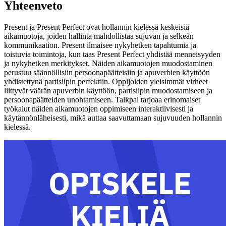
Yhteenveto
Present ja Present Perfect ovat hollannin kielessä keskeisiä
aikamuotoja, joiden hallinta mahdollistaa sujuvan ja selkeän
kommunikaation. Present ilmaisee nykyhetken tapahtumia ja
toistuvia toimintoja, kun taas Present Perfect yhdistää menneisyyden
ja nykyhetken merkitykset. Näiden aikamuotojen muodostaminen
perustuu säännöllisiin persoonapäätteisiin ja apuverbien käyttöön
yhdistettynä partisiipin perfektiin. Oppijoiden yleisimmät virheet
liittyvät väärän apuverbin käyttöön, partisiipin muodostamiseen ja
persoonapäätteiden unohtamiseen. Talkpal tarjoaa erinomaiset
työkalut näiden aikamuotojen oppimiseen interaktiivisesti ja
käytännönläheisesti, mikä auttaa saavuttamaan sujuvuuden hollannin
kielessä.