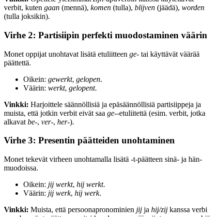
verbit, kuten
gaan
(mennä),
komen
(tulla),
blijven
(jäädä),
worden
(tulla joksikin).
Virhe 2: Partisiipin perfekti muodostaminen väärin
Monet oppijat unohtavat lisätä etuliitteen
ge-
tai käyttävät väärää
päättettä.
Oikein:
gewerkt
,
gelopen
.
Väärin:
werkt
,
gelopent
.
Vinkki:
Harjoittele säännöllisiä ja epäsäännöllisiä partisiippeja ja
muista, että jotkin verbit eivät saa
ge-
-etuliitettä (esim. verbit, jotka
alkavat
be-
,
ver-
,
her-
).
Virhe 3: Presentin päätteiden unohtaminen
Monet tekevät virheen unohtamalla lisätä -t-päätteen sinä- ja hän-
muodoissa.
Oikein:
jij werkt
,
hij werkt
.
Väärin:
jij werk
,
hij werk
.
Vinkki:
Muista, että persoonapronominien
jij
ja
hij/zij
kanssa verbi