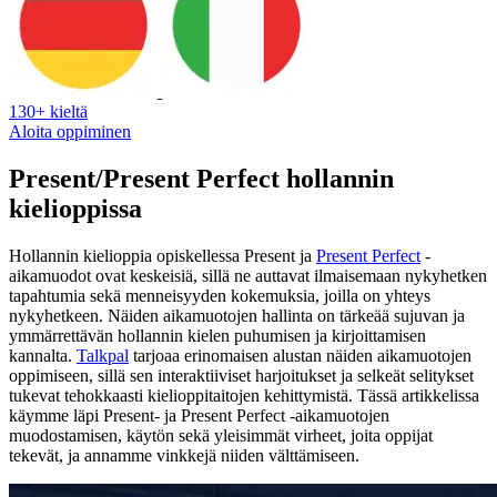
130+ kieltä
Aloita oppiminen
Present/Present Perfect hollannin
kielioppissa
Hollannin kielioppia opiskellessa Present ja
Present Perfect
-
aikamuodot ovat keskeisiä, sillä ne auttavat ilmaisemaan nykyhetken
tapahtumia sekä menneisyyden kokemuksia, joilla on yhteys
nykyhetkeen. Näiden aikamuotojen hallinta on tärkeää sujuvan ja
ymmärrettävän hollannin kielen puhumisen ja kirjoittamisen
kannalta.
Talkpal
tarjoaa erinomaisen alustan näiden aikamuotojen
oppimiseen, sillä sen interaktiiviset harjoitukset ja selkeät selitykset
tukevat tehokkaasti kielioppitaitojen kehittymistä. Tässä artikkelissa
käymme läpi Present- ja Present Perfect -aikamuotojen
muodostamisen, käytön sekä yleisimmät virheet, joita oppijat
tekevät, ja annamme vinkkejä niiden välttämiseen.