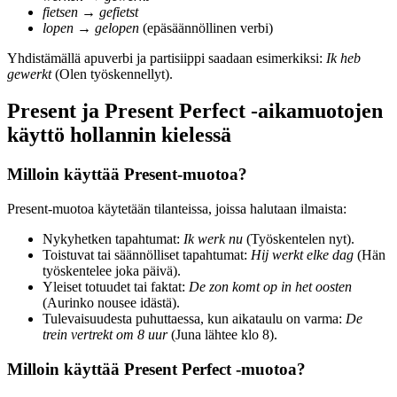
fietsen
→
gefietst
lopen
→
gelopen
(epäsäännöllinen verbi)
Yhdistämällä apuverbi ja partisiippi saadaan esimerkiksi:
Ik heb
gewerkt
(Olen työskennellyt).
Present ja Present Perfect -aikamuotojen
käyttö hollannin kielessä
Milloin käyttää Present-muotoa?
Present-muotoa käytetään tilanteissa, joissa halutaan ilmaista:
Nykyhetken tapahtumat:
Ik werk nu
(Työskentelen nyt).
Toistuvat tai säännölliset tapahtumat:
Hij werkt elke dag
(Hän
työskentelee joka päivä).
Yleiset totuudet tai faktat:
De zon komt op in het oosten
(Aurinko nousee idästä).
Tulevaisuudesta puhuttaessa, kun aikataulu on varma:
De
trein vertrekt om 8 uur
(Juna lähtee klo 8).
Milloin käyttää Present Perfect -muotoa?