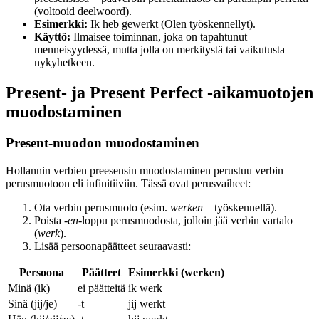
(voltooid deelwoord).
Esimerkki:
Ik heb gewerkt (Olen työskennellyt).
Käyttö:
Ilmaisee toiminnan, joka on tapahtunut
menneisyydessä, mutta jolla on merkitystä tai vaikutusta
nykyhetkeen.
Present- ja Present Perfect -aikamuotojen
muodostaminen
Present-muodon muodostaminen
Hollannin verbien preesensin muodostaminen perustuu verbin
perusmuotoon eli infinitiiviin. Tässä ovat perusvaiheet:
Ota verbin perusmuoto (esim.
werken
– työskennellä).
Poista
-en
-loppu perusmuodosta, jolloin jää verbin vartalo
(
werk
).
Lisää persoonapäätteet seuraavasti:
Persoona
Päätteet
Esimerkki (werken)
Minä (ik)
ei päätteitä
ik werk
Sinä (jij/je)
-t
jij werkt