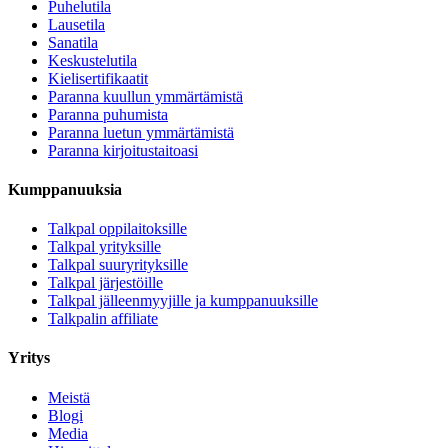
Puhelutila
Lausetila
Sanatila
Keskustelutila
Kielisertifikaatit
Paranna kuullun ymmärtämistä
Paranna puhumista
Paranna luetun ymmärtämistä
Paranna kirjoitustaitoasi
Kumppanuuksia
Talkpal oppilaitoksille
Talkpal yrityksille
Talkpal suuryrityksille
Talkpal järjestöille
Talkpal jälleenmyyjille ja kumppanuuksille
Talkpalin affiliate
Yritys
Meistä
Blogi
Media