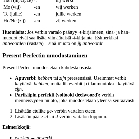
Hän (hij/zij/ze)
-t
hij werkt
Me (wij)
-en
wij werken
Te (jullie)
-en
jullie werken
He/Ne (zij)
-en
zij werken
Huomioita:
Jos verbin vartalo päättyy -t-kirjaimeen, sinä- ja hän-
muodot eivät saa lisätä ylimääräistä -t-kirjainta. Esimerkiksi
antwoorden
(vastata) – sinä-muoto on
jij antwoordt
.
Present Perfectin muodostaminen
Present Perfect muodostetaan kahdesta osasta:
Apuverbi:
hebben
tai
zijn
preesensissä. Useimmat verbit
käyttävät
hebben
, mutta liikeverbit ja tilanmuutokset käyttävät
zijn
.
Partisiipin perfekti (voltooid deelwoord):
verbin
menneisyyden muoto, joka muodostetaan yleensä seuraavasti:
Lisätään etuliite
ge-
verbin vartalon eteen.
Lisätään pääte
-d
tai
-t
verbin vartalon loppuun.
Esimerkkejä:
werken
→
gewerkt