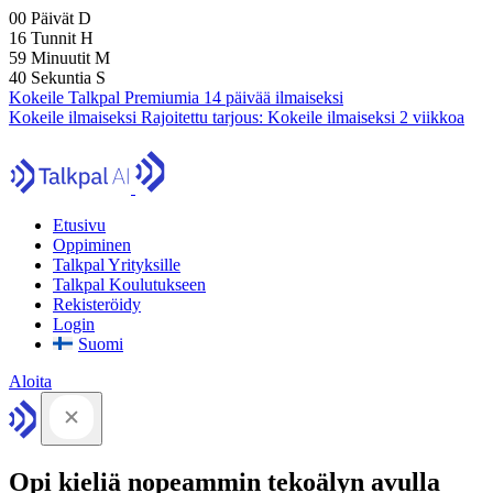
00
Päivät
D
16
Tunnit
H
59
Minuutit
M
39
Sekuntia
S
Kokeile Talkpal Premiumia 14 päivää ilmaiseksi
Kokeile ilmaiseksi
Rajoitettu tarjous:
Kokeile ilmaiseksi 2 viikkoa
Etusivu
Oppiminen
Talkpal Yrityksille
Talkpal Koulutukseen
Rekisteröidy
Login
Suomi
Aloita
Opi kieliä nopeammin tekoälyn avulla