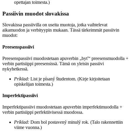
opettajan toimesta.)
Passiivin muodot slovakissa
Slovakissa passiivilla on useita muotoja, jotka vaihtelevat
aikamuodon ja verbityypin mukaan. Tässä tärkeimmät passiivin
muodot:
Preesenspassiivi
Preesenspassiivi muodostetaan apuverbin „byť“ preesensmuodolla +
verbin partisiippi preesensissä. Tämä on yleisin passiivi
nykyhetkessä.
Príklad:
List je písaný študentom. (Kirje kirjoitetaan
opiskelijan toimesta.)
Imperfektipassiivi
Imperfektipassiivi muodostetaan apuverbin imperfektimuodolla +
verbin partisiippi perfektiivisessä muodossa.
Príklad:
Dom bol postavený minulý rok. (Talo rakennettiin
viime vuonna.)