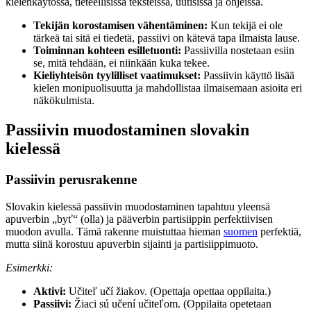
kielenkäytössä, tieteellisissä teksteissä, uutisissa ja ohjeissa.
Tekijän korostamisen vähentäminen:
Kun tekijä ei ole
tärkeä tai sitä ei tiedetä, passiivi on kätevä tapa ilmaista lause.
Toiminnan kohteen esilletuonti:
Passiivilla nostetaan esiin
se, mitä tehdään, ei niinkään kuka tekee.
Kieliyhteisön tyylilliset vaatimukset:
Passiivin käyttö lisää
kielen monipuolisuutta ja mahdollistaa ilmaisemaan asioita eri
näkökulmista.
Passiivin muodostaminen slovakin
kielessä
Passiivin perusrakenne
Slovakin kielessä passiivin muodostaminen tapahtuu yleensä
apuverbin „byť“ (olla) ja pääverbin partisiippin perfektiivisen
muodon avulla. Tämä rakenne muistuttaa hieman
suomen
perfektiä,
mutta siinä korostuu apuverbin sijainti ja partisiippimuoto.
Esimerkki:
Aktivi:
Učiteľ učí žiakov. (Opettaja opettaa oppilaita.)
Passiivi:
Žiaci sú učení učiteľom. (Oppilaita opetetaan