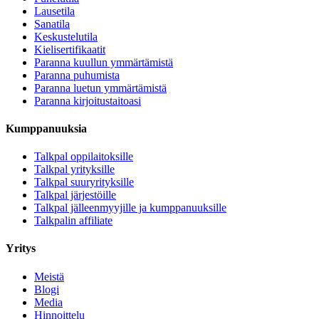
Lausetila
Sanatila
Keskustelutila
Kielisertifikaatit
Paranna kuullun ymmärtämistä
Paranna puhumista
Paranna luetun ymmärtämistä
Paranna kirjoitustaitoasi
Kumppanuuksia
Talkpal oppilaitoksille
Talkpal yrityksille
Talkpal suuryrityksille
Talkpal järjestöille
Talkpal jälleenmyyjille ja kumppanuuksille
Talkpalin affiliate
Yritys
Meistä
Blogi
Media
Hinnoittelu