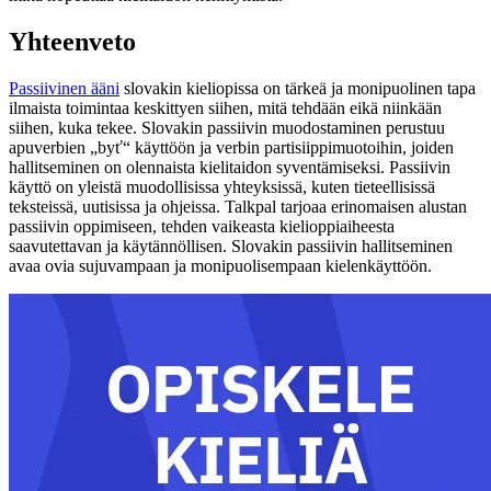
Yhteenveto
Passiivinen ääni
slovakin kieliopissa on tärkeä ja monipuolinen tapa
ilmaista toimintaa keskittyen siihen, mitä tehdään eikä niinkään
siihen, kuka tekee. Slovakin passiivin muodostaminen perustuu
apuverbien „byť“ käyttöön ja verbin partisiippimuotoihin, joiden
hallitseminen on olennaista kielitaidon syventämiseksi. Passiivin
käyttö on yleistä muodollisissa yhteyksissä, kuten tieteellisissä
teksteissä, uutisissa ja ohjeissa. Talkpal tarjoaa erinomaisen alustan
passiivin oppimiseen, tehden vaikeasta kielioppiaiheesta
saavutettavan ja käytännöllisen. Slovakin passiivin hallitseminen
avaa ovia sujuvampaan ja monipuolisempaan kielenkäyttöön.