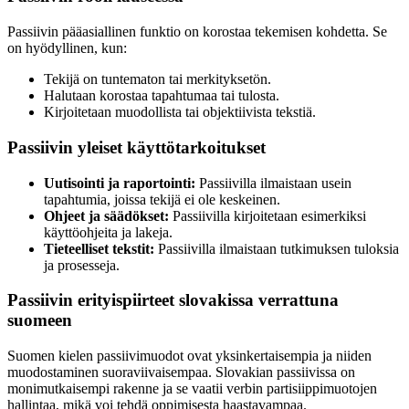
Passiivin pääasiallinen funktio on korostaa tekemisen kohdetta. Se
on hyödyllinen, kun:
Tekijä on tuntematon tai merkityksetön.
Halutaan korostaa tapahtumaa tai tulosta.
Kirjoitetaan muodollista tai objektiivista tekstiä.
Passiivin yleiset käyttötarkoitukset
Uutisointi ja raportointi:
Passiivilla ilmaistaan usein
tapahtumia, joissa tekijä ei ole keskeinen.
Ohjeet ja säädökset:
Passiivilla kirjoitetaan esimerkiksi
käyttöohjeita ja lakeja.
Tieteelliset tekstit:
Passiivilla ilmaistaan tutkimuksen tuloksia
ja prosesseja.
Passiivin erityispiirteet slovakissa verrattuna
suomeen
Suomen kielen passiivimuodot ovat yksinkertaisempia ja niiden
muodostaminen suoraviivaisempaa. Slovakian passiivissa on
monimutkaisempi rakenne ja se vaatii verbin partisiippimuotojen
hallintaa, mikä voi tehdä oppimisesta haastavampaa.