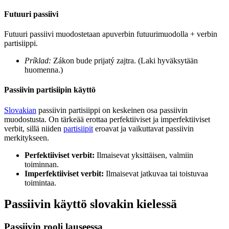
Futuuri passiivi
Futuuri passiivi muodostetaan apuverbin futuurimuodolla + verbin
partisiippi.
Príklad:
Zákon bude prijatý zajtra. (Laki hyväksytään
huomenna.)
Passiivin partisiipin käyttö
Slovakian
passiivin partisiippi on keskeinen osa passiivin
muodostusta. On tärkeää erottaa perfektiiviset ja imperfektiiviset
verbit, sillä niiden
partisiipit
eroavat ja vaikuttavat passiivin
merkitykseen.
Perfektiiviset verbit:
Ilmaisevat yksittäisen, valmiin
toiminnan.
Imperfektiiviset verbit:
Ilmaisevat jatkuvaa tai toistuvaa
toimintaa.
Passiivin käyttö slovakin kielessä
Passiivin rooli lauseessa