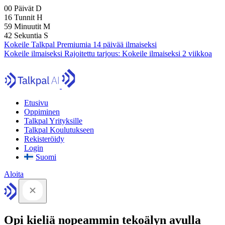
00
Päivät
D
16
Tunnit
H
59
Minuutit
M
41
Sekuntia
S
Kokeile Talkpal Premiumia 14 päivää ilmaiseksi
Kokeile ilmaiseksi
Rajoitettu tarjous:
Kokeile ilmaiseksi 2 viikkoa
Etusivu
Oppiminen
Talkpal Yrityksille
Talkpal Koulutukseen
Rekisteröidy
Login
Suomi
Aloita
Opi kieliä nopeammin tekoälyn avulla