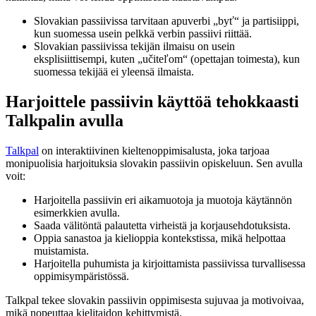
Slovakian passiivissa tarvitaan apuverbi „byť“ ja partisiippi,
kun suomessa usein pelkkä verbin passiivi riittää.
Slovakian passiivissa tekijän ilmaisu on usein
eksplisiittisempi, kuten „učiteľom“ (opettajan toimesta), kun
suomessa tekijää ei yleensä ilmaista.
Harjoittele passiivin käyttöä tehokkaasti
Talkpalin avulla
Talkpal
on interaktiivinen kieltenoppimisalusta, joka tarjoaa
monipuolisia harjoituksia slovakin passiivin opiskeluun. Sen avulla
voit:
Harjoitella passiivin eri aikamuotoja ja muotoja käytännön
esimerkkien avulla.
Saada välitöntä palautetta virheistä ja korjausehdotuksista.
Oppia sanastoa ja kielioppia kontekstissa, mikä helpottaa
muistamista.
Harjoitella puhumista ja kirjoittamista passiivissa turvallisessa
oppimisympäristössä.
Talkpal tekee slovakin passiivin oppimisesta sujuvaa ja motivoivaa,
mikä nopeuttaa kielitaidon kehittymistä.