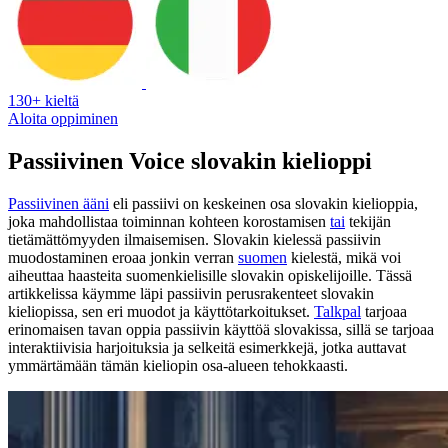
130+ kieltä
Aloita oppiminen
Passiivinen Voice slovakin kielioppi
Passiivinen ääni
eli passiivi on keskeinen osa slovakin kielioppia,
joka mahdollistaa toiminnan kohteen korostamisen
tai
tekijän
tietämättömyyden ilmaisemisen. Slovakin kielessä passiivin
muodostaminen eroaa jonkin verran
suomen
kielestä, mikä voi
aiheuttaa haasteita suomenkielisille slovakin opiskelijoille. Tässä
artikkelissa käymme läpi passiivin perusrakenteet slovakin
kieliopissa, sen eri muodot ja käyttötarkoitukset.
Talkpal
tarjoaa
erinomaisen tavan oppia passiivin käyttöä slovakissa, sillä se tarjoaa
interaktiivisia harjoituksia ja selkeitä esimerkkejä, jotka auttavat
ymmärtämään tämän kieliopin osa-alueen tehokkaasti.