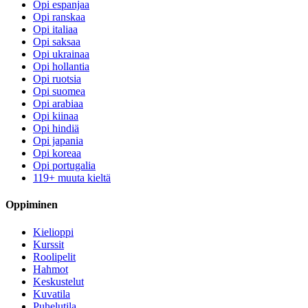
Opi espanjaa
Opi ranskaa
Opi italiaa
Opi saksaa
Opi ukrainaa
Opi hollantia
Opi ruotsia
Opi suomea
Opi arabiaa
Opi kiinaa
Opi hindiä
Opi japania
Opi koreaa
Opi portugalia
119+ muuta kieltä
Oppiminen
Kielioppi
Kurssit
Roolipelit
Hahmot
Keskustelut
Kuvatila
Puhelutila