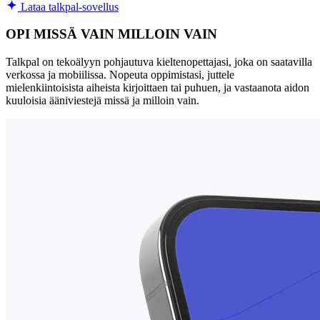
Lataa talkpal-sovellus
OPI MISSÄ VAIN MILLOIN VAIN
Talkpal on tekoälyyn pohjautuva kieltenopettajasi, joka on saatavilla
verkossa ja mobiilissa. Nopeuta oppimistasi, juttele
mielenkiintoisista aiheista kirjoittaen tai puhuen, ja vastaanota aidon
kuuloisia ääniviestejä missä ja milloin vain.