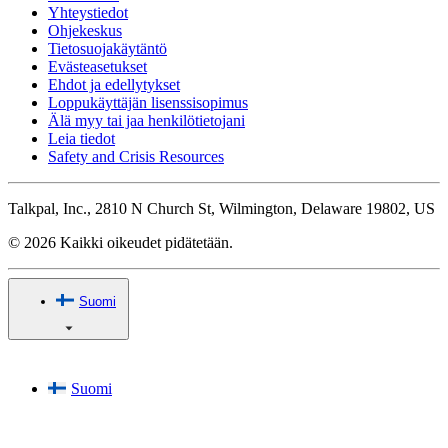
Yhteystiedot
Ohjekeskus
Tietosuojakäytäntö
Evästeasetukset
Ehdot ja edellytykset
Loppukäyttäjän lisenssisopimus
Älä myy tai jaa henkilötietojani
Leia tiedot
Safety and Crisis Resources
Talkpal, Inc., 2810 N Church St, Wilmington, Delaware 19802, US
© 2026 Kaikki oikeudet pidätetään.
Suomi
Suomi