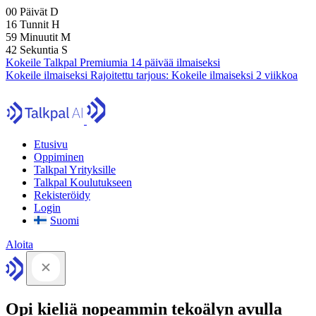
00
Päivät
D
16
Tunnit
H
59
Minuutit
M
41
Sekuntia
S
Kokeile Talkpal Premiumia 14 päivää ilmaiseksi
Kokeile ilmaiseksi
Rajoitettu tarjous:
Kokeile ilmaiseksi 2 viikkoa
Etusivu
Oppiminen
Talkpal Yrityksille
Talkpal Koulutukseen
Rekisteröidy
Login
Suomi
Aloita
Opi kieliä nopeammin tekoälyn avulla