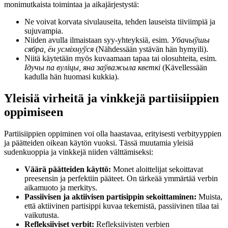
monimutkaista toimintaa ja aikajärjestystä:
Ne voivat korvata sivulauseita, tehden lauseista tiiviimpiä ja
sujuvampia.
Niiden avulla ilmaistaan syy-yhteyksiä, esim.
Убачыўшы
сябра, ён усміхнуўся
(Nähdessään ystävän hän hymyili).
Niitä käytetään myös kuvaamaan tapaa tai olosuhteita, esim.
Ідучы па вуліцы, яна заўважыла кветкі
(Kävellessään
kadulla hän huomasi kukkia).
Yleisiä virheitä ja vinkkejä partiisiippien
oppimiseen
Partiisiippien oppiminen voi olla haastavaa, erityisesti verbityyppien
ja päätteiden oikean käytön vuoksi. Tässä muutamia yleisiä
sudenkuoppia ja vinkkejä niiden välttämiseksi:
Väärä päätteiden käyttö:
Monet aloittelijat sekoittavat
preesensin ja perfektiin pääteet. On tärkeää ymmärtää verbin
aikamuoto ja merkitys.
Passiivisen ja aktiivisen partisippin sekoittaminen:
Muista,
että aktiivinen partisippi kuvaa tekemistä, passiivinen tilaa tai
vaikutusta.
Refleksiiviset verbit:
Refleksiivisten verbien