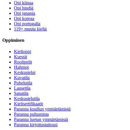
Opi kiinaa
Opi hindiä
Opi japania
Opi koreaa
Opi portugalia
119+ muuta kieltä
Oppiminen
Kielioppi
Kurssit
Roolipelit
Hahmot
Keskustelut
Kuvatila
Puhelutila
Lausetila
Sanatila
Keskustelutila
Kielisertifikaatit
Paranna kuullun ymmärtämistä
Paranna puhumista
Paranna luetun ymmärtämistä
Paranna kirjoitustaitoasi