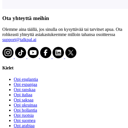
Ota yhteyttä meihin
Olemme aina täällä, jos sinulla on kysyttävää tai tarvitset apua. Ota
rohkeasti yhteyttä asiakastukeemme milloin tahansa osoitteessa
support@talkpal.ai
Kielet
Opi englantia
Opi espanjaa
Opi ranskaa
Opi italiaa
Opi saksaa
Opi ukrainaa
Opi hollantia
Opi ruotsia
Opi suomea
Opi arabiaa