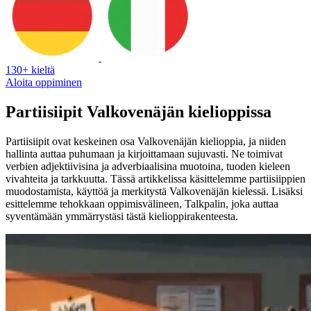
130+ kieltä
Aloita oppiminen
Partiisiipit Valkovenäjän kielioppissa
Partiisiipit ovat keskeinen osa Valkovenäjän kielioppia, ja niiden
hallinta auttaa puhumaan ja kirjoittamaan sujuvasti. Ne toimivat
verbien adjektiivisina ja adverbiaalisina muotoina, tuoden kieleen
vivahteita ja tarkkuutta. Tässä artikkelissa käsittelemme partiisiippien
muodostamista, käyttöä ja merkitystä Valkovenäjän kielessä. Lisäksi
esittelemme tehokkaan oppimisvälineen, Talkpalin, joka auttaa
syventämään ymmärrystäsi tästä kielioppirakenteesta.