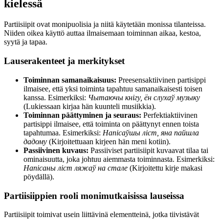
kielessä
Partiisiipit ovat monipuolisia ja niitä käytetään monissa tilanteissa.
Niiden oikea käyttö auttaa ilmaisemaan toiminnan aikaa, kestoa,
syytä ja tapaa.
Lauserakenteet ja merkitykset
Toiminnan samanaikaisuus:
Preesensaktiivinen partisippi
ilmaisee, että yksi toiminta tapahtuu samanaikaisesti toisen
kanssa. Esimerkiksi:
Чытаючы кнігу, ён слухаў музыку
(Lukiessaan kirjaa hän kuunteli musiikkia).
Toiminnan päättyminen ja seuraus:
Perfektiaktiivinen
partisippi ilmaisee, että toiminta on päättynyt ennen toista
tapahtumaa. Esimerkiksi:
Напісаўшы ліст, яна пайшла
дадому
(Kirjoitettuaan kirjeen hän meni kotiin).
Passiivinen kuvaus:
Passiiviset partiisiipit kuvaavat tilaa tai
ominaisuutta, joka johtuu aiemmasta toiminnasta. Esimerkiksi:
Напісаны ліст ляжаў на стале
(Kirjoitettu kirje makasi
pöydällä).
Partiisiippien rooli monimutkaisissa lauseissa
Partiisiipit toimivat usein liittävinä elementteinä, jotka tiivistävät