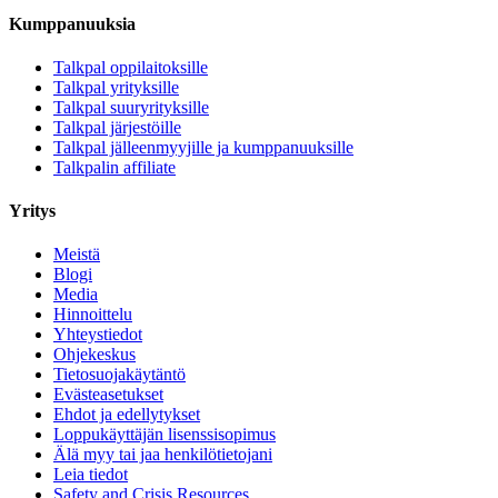
Kumppanuuksia
Talkpal oppilaitoksille
Talkpal yrityksille
Talkpal suuryrityksille
Talkpal järjestöille
Talkpal jälleenmyyjille ja kumppanuuksille
Talkpalin affiliate
Yritys
Meistä
Blogi
Media
Hinnoittelu
Yhteystiedot
Ohjekeskus
Tietosuojakäytäntö
Evästeasetukset
Ehdot ja edellytykset
Loppukäyttäjän lisenssisopimus
Älä myy tai jaa henkilötietojani
Leia tiedot
Safety and Crisis Resources