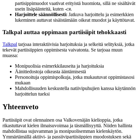
partisippimuodot vaativat erityistä huomiota, sillä ne sisältävät
usein lisäpäänteitä, kuten
-ся
.
Harjoittele säännöllisesti:
Jatkuva harjoittelu ja esimerkkien
lukeminen auttavat sisäistämään oikeat muodot ja käyttötavat.
Talkpal auttaa oppimaan partiisiipit tehokkaasti
Talkpal
tarjoaa interaktiivisia harjoituksia ja selkeitä selityksiä, jotka
tekevät partiisiippien oppimisesta vaivatonta. Se tarjoaa muun
muassa:
Monipuolisia esimerkkilauseita ja harjoituksia
Äänitiedostoja oikeasta ääntämisestä
Personoituja oppimispolkuja, jotka mukautuvat oppimistasosi
mukaan
Mahdollisuuden keskustella natiivipuhujien kanssa käytännön
harjoittelun tueksi
Yhteenveto
Partiisiipit ovat olennainen osa Valkovenäjän kielioppia, jotka
rikastuttavat kielen ilmaisuvoimaa ja täsmällisyyttä. Niiden hallinta
mahdollistaa sujuvamman ja monipuolisemman kielenkäytön.
Ymmärtämällä aktiivi- ja passiivipartiisiippien muodostuksen sekä