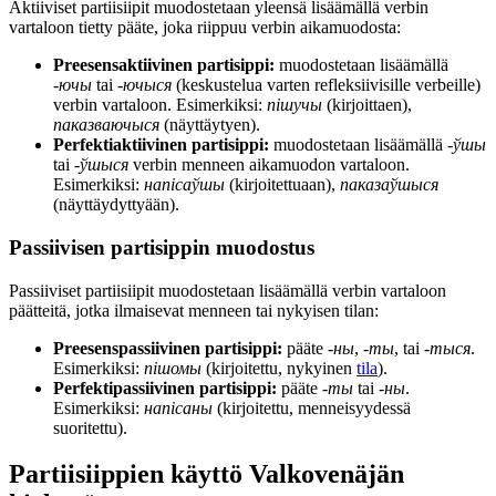
Aktiiviset partiisiipit muodostetaan yleensä lisäämällä verbin
vartaloon tietty pääte, joka riippuu verbin aikamuodosta:
Preesensaktiivinen partisippi:
muodostetaan lisäämällä
-ючы
tai
-ючыся
(keskustelua varten refleksiivisille verbeille)
verbin vartaloon. Esimerkiksi:
пішучы
(kirjoittaen),
паказваючыся
(näyttäytyen).
Perfektiaktiivinen partisippi:
muodostetaan lisäämällä
-ўшы
tai
-ўшыся
verbin menneen aikamuodon vartaloon.
Esimerkiksi:
напісаўшы
(kirjoitettuaan),
паказаўшыся
(näyttäydyttyään).
Passiivisen partisippin muodostus
Passiiviset partiisiipit muodostetaan lisäämällä verbin vartaloon
päätteitä, jotka ilmaisevat menneen tai nykyisen tilan:
Preesenspassiivinen partisippi:
pääte
-ны
,
-ты
, tai
-тыся
.
Esimerkiksi:
пішомы
(kirjoitettu, nykyinen
tila
).
Perfektipassiivinen partisippi:
pääte
-ты
tai
-ны
.
Esimerkiksi:
напісаны
(kirjoitettu, menneisyydessä
suoritettu).
Partiisiippien käyttö Valkovenäjän