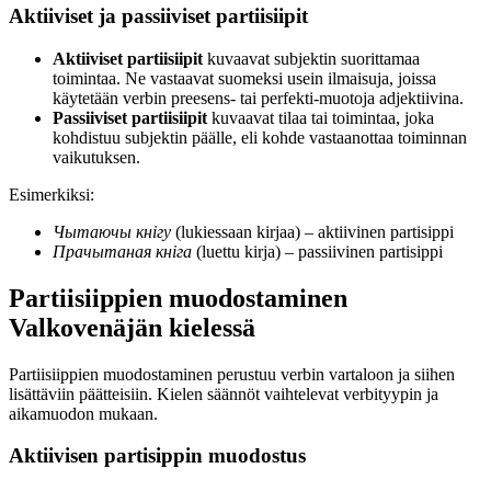
Aktiiviset ja passiiviset partiisiipit
Aktiiviset partiisiipit
kuvaavat subjektin suorittamaa
toimintaa. Ne vastaavat suomeksi usein ilmaisuja, joissa
käytetään verbin preesens- tai perfekti-muotoja adjektiivina.
Passiiviset partiisiipit
kuvaavat tilaa tai toimintaa, joka
kohdistuu subjektin päälle, eli kohde vastaanottaa toiminnan
vaikutuksen.
Esimerkiksi:
Чытаючы кнігу
(lukiessaan kirjaa) – aktiivinen partisippi
Прачытаная кніга
(luettu kirja) – passiivinen partisippi
Partiisiippien muodostaminen
Valkovenäjän kielessä
Partiisiippien muodostaminen perustuu verbin vartaloon ja siihen
lisättäviin päätteisiin. Kielen säännöt vaihtelevat verbityypin ja
aikamuodon mukaan.
Aktiivisen partisippin muodostus