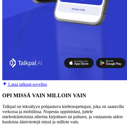
Lataa talkpal-sovellus
OPI MISSÄ VAIN MILLOIN VAIN
Talkpal on tekoälyyn pohjautuva kieltenopettajasi, joka on saatavilla
verkossa ja mobiilissa. Nopeuta oppimistasi, juttele
mielenkiintoisista aiheista kirjoittaen tai puhuen, ja vastaanota aidon
kuuloisia ääniviestejä missä ja milloin vain.