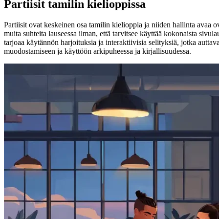
Partiisit tamilin kielioppissa
Partiisit ovat keskeinen osa tamilin kielioppia ja niiden hallinta a
muita suhteita lauseessa ilman, että tarvitsee käyttää kokonaista sivul
tarjoaa käytännön harjoituksia ja interaktiivisia selityksiä, jotka aut
muodostamiseen ja käyttöön arkipuheessa ja kirjallisuudessa.