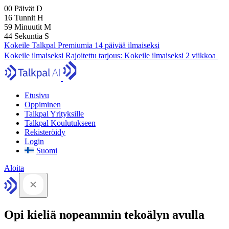
00
Päivät
D
16
Tunnit
H
59
Minuutit
M
43
Sekuntia
S
Kokeile Talkpal Premiumia 14 päivää ilmaiseksi
Kokeile ilmaiseksi
Rajoitettu tarjous:
Kokeile ilmaiseksi 2 viikkoa
Etusivu
Oppiminen
Talkpal Yrityksille
Talkpal Koulutukseen
Rekisteröidy
Login
Suomi
Aloita
Opi kieliä nopeammin tekoälyn avulla