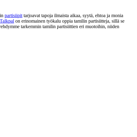
lin
partisiipit
tarjoavat tapoja ilmaista aikaa, syytä, ehtoa ja monia
Talkpal
on erinomainen työkalu oppia tamilin partisiitteja, sillä se
perehdymme tarkemmin tamilin partisiittien eri muotoihin, niiden