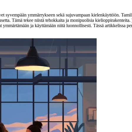
vaa ovet syvempään ymmärrykseen sekä sujuvampaan kielenkäyttöön. Tami
ausetta. Tämä tekee niistä tehokkaita ja monipuolisia kielioppirakenteita.
tavat ymmärtämään ja käyttämään niitä luonnollisesti. Tässä artikkelissa 