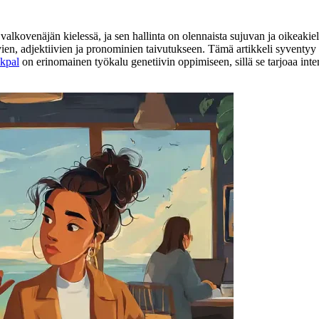
tä valkovenäjän kielessä, ja sen hallinta on olennaista sujuvan ja oikeak
vien, adjektiivien ja pronominien taivutukseen. Tämä artikkeli syventyy
lkpal
on erinomainen työkalu genetiivin oppimiseen, sillä se tarjoaa interak