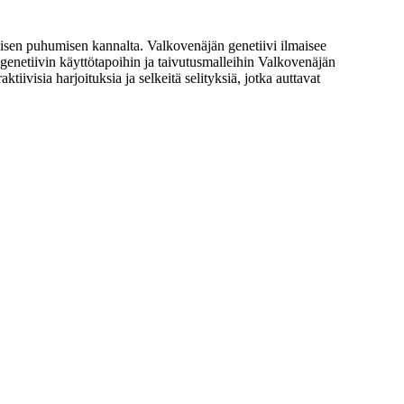
ielisen puhumisen kannalta. Valkovenäjän genetiivi ilmaisee
 genetiivin käyttötapoihin ja taivutusmalleihin Valkovenäjän
tiivisia harjoituksia ja selkeitä selityksiä, jotka auttavat