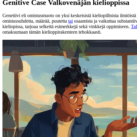
Genitive Case Valkovenäjän kielioppissa
Genetiivi eli omistusmuoto on yksi keskeisistä kieliopillisista ilmiöis
omistussuhdetta, määrää, puutetta
tai
osaamista ja vaikuttaa substantii
kieliopissa, tarjoaa selkeitä esimerkkejä sekä vinkkejä oppimiseen.
Ta
omaksumaan tämän kielioppirakenteen tehokkaasti.