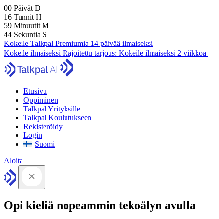
00
Päivät
D
16
Tunnit
H
59
Minuutit
M
43
Sekuntia
S
Kokeile Talkpal Premiumia 14 päivää ilmaiseksi
Kokeile ilmaiseksi
Rajoitettu tarjous:
Kokeile ilmaiseksi 2 viikkoa
Etusivu
Oppiminen
Talkpal Yrityksille
Talkpal Koulutukseen
Rekisteröidy
Login
Suomi
Aloita
Opi kieliä nopeammin tekoälyn avulla