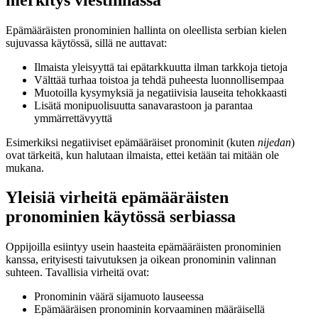
Epämääräisten pronominien hallinta on oleellista serbian kielen
sujuvassa käytössä, sillä ne auttavat:
Ilmaista yleisyyttä tai epätarkkuutta ilman tarkkoja tietoja
Välttää turhaa toistoa ja tehdä puheesta luonnollisempaa
Muotoilla kysymyksiä ja negatiivisia lauseita tehokkaasti
Lisätä monipuolisuutta sanavarastoon ja parantaa
ymmärrettävyyttä
Esimerkiksi negatiiviset epämääräiset pronominit (kuten
nijedan
)
ovat tärkeitä, kun halutaan ilmaista, ettei ketään tai mitään ole
mukana.
Yleisiä virheitä epämääräisten
pronominien käytössä serbiassa
Oppijoilla esiintyy usein haasteita epämääräisten pronominien
kanssa, erityisesti taivutuksen ja oikean pronominin valinnan
suhteen. Tavallisia virheitä ovat:
Pronominin väärä sijamuoto lauseessa
Epämääräisen pronominin korvaaminen määräisellä