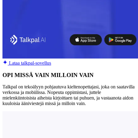
Lataa talkpal-sovellus
OPI MISSÄ VAIN MILLOIN VAIN
Talkpal on tekoälyyn pohjautuva kieltenopettajasi, joka on saatavilla
verkossa ja mobiilissa. Nopeuta oppimistasi, juttele
mielenkiintoisista aiheista kirjoittaen tai puhuen, ja vastaanota aidon
kuuloisia ääniviestejä missä ja milloin vain.