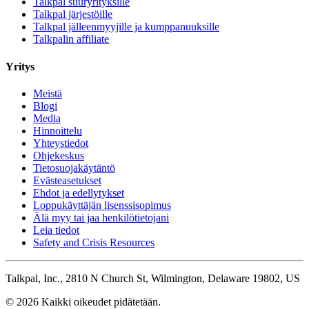
Talkpal suuryrityksille
Talkpal järjestöille
Talkpal jälleenmyyjille ja kumppanuuksille
Talkpalin affiliate
Yritys
Meistä
Blogi
Media
Hinnoittelu
Yhteystiedot
Ohjekeskus
Tietosuojakäytäntö
Evästeasetukset
Ehdot ja edellytykset
Loppukäyttäjän lisenssisopimus
Älä myy tai jaa henkilötietojani
Leia tiedot
Safety and Crisis Resources
Talkpal, Inc., 2810 N Church St, Wilmington, Delaware 19802, US
© 2026 Kaikki oikeudet pidätetään.