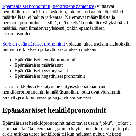
Epämääräiset pronominit
(
neodređene zamenice
) viittaavat
henkilöihin, esineisiin
tai
asioihin, joiden tarkkaa identiteettiä ei
määritellä tai ei haluta tarkentaa. Ne eroavat määrällisistä ja
persoonapronomineista siinä, että ne eivät osoita tiettyä yksilöä tai
määrää, vaan ilmaisevat yleisesti jonkin epämääräisen
kokonaisuuden.
Serbian
epämääräiset pronominit
voidaan jakaa useisiin alaluokkiin
niiden merkityksen ja käyttötarkoituksen mukaan:
Epämääräiset henkilöpronominit
Epämääräiset määräsanat
Epämääräiset kysymyssanat
Epämääräiset negatiiviset pronominit
Tässä artikkelissa keskitymme erityisesti epämääräisiin
henkilöpronomineihin ja määräsanoihin, jotka ovat yleisimmin
käytettyjä arkipuheessa ja kirjoitetussa kielessä.
Epämääräiset henkilöpronominit
Epämääräiset henkilöpronominit tarkoittavat usein ”joku”, ”jotkut”,
”kukaan” tai ”keneenkään”, ja niitä käytetään silloin, kun puhujalla
ei ole tarkkaa tietoa henkilöstä tai kun halutaan puhua yleisesti