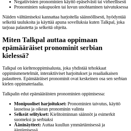
Negatiivisten pronominien käyttö epäselvästi tai virheellisesti
Pronominien sukupuolen tai luvun unohtaminen taivutuksessa
Näiden välttämiseksi kannattaa harjoitella säännöllisesti, hyödyntää
selkeitä taulukoita ja käyttää apuna sovelluksia kuten Talkpal, joka
tarjoaa palautetta ja selkeitä ohjeita.
Miten Talkpal auttaa oppimaan
epämääräiset pronominit serbian
kielessä?
Talkpal on kieltenoppimisalusta, joka yhdistää tehokkaat
oppimismenetelmät, interaktiiviset harjoitukset ja reaaliaikaisen
palautteen. Epämääräiset pronominit ovat keskeinen osa sen serbian
kielen oppimateriaalia.
Talkpalin edut epämääräisten pronominien oppimisessa:
Monipuoliset harjoitukset:
Pronominien taivutus, käyttö
lauseissa ja oikean pronominin valinta
Selkeät selitykset:
Kielitoiminnan säännöt ja esimerkit
suomeksi ja serbiaksi
Ääninäytteet:
Auttaa kuullun ymmärtämisessä ja
ääntämisessä