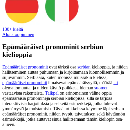
130+ kieltä
Aloita oppiminen
Epämääräiset pronominit serbian
kielioppia
Epämääräiset pronominit
ovat tärkeä osa
serbian
kielioppia, ja niiden
hallitseminen auttaa puhumaan ja kirjoittamaan luonnollisemmin ja
sujuvammin. Serbiassa, kuten monissa muissakin kielissä,
epämääräiset pronominit
ilmaisevat epämääräisyyttä, määrää
tai
olemattomuutta, ja niiden käyttö poikkeaa hieman
suomen
vastaavista rakenteista.
Talkpal
on erinomainen väline oppia
epämääräisiä pronomineja serbian kieliopissa, sillä se tarjoaa
interaktiivisia harjoituksia ja selkeitä esimerkkejä, jotka tukevat
ymmärrystä ja muistamista. Tässä artikkelissa käymme läpi serbian
epämääräiset pronominit, niiden tyypit, taivutuksen sekä käytännön
esimerkkejä, jotka auttavat sinua hallitsemaan tämän kieliopin osa-
alueen.