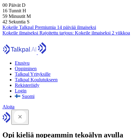
00
Päivät
D
16
Tunnit
H
59
Minuutit
M
41
Sekuntia
S
Kokeile Talkpal Premiumia 14 päivää ilmaiseksi
Kokeile ilmaiseksi
Rajoitettu tarjous:
Kokeile ilmaiseksi 2 viikkoa
Etusivu
Oppiminen
Talkpal Yrityksille
Talkpal Koulutukseen
Rekisteröidy
Login
Suomi
Aloita
Opi kieliä nopeammin tekoälyn avulla