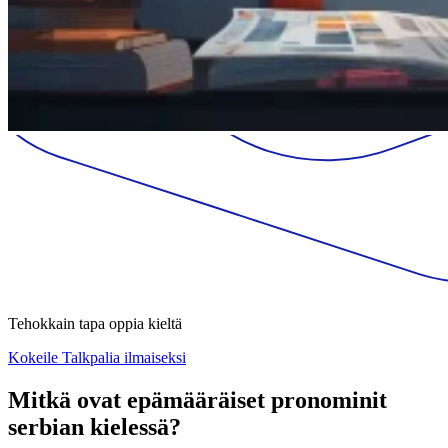
Tehokkain tapa oppia kieltä
Kokeile Talkpalia ilmaiseksi
Mitkä ovat epämääräiset pronominit
serbian kielessä?