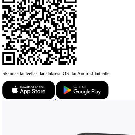
Skannaa laitteellasi ladataksesi iOS- tai Android-laitteille