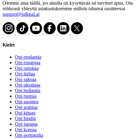
Olemme aina täällä, jos sinulla on kysyttävää tai tarvitset apua. Ota
rohkeasti yhteyttä asiakastukeemme milloin tahansa osoitteessa
support@talkpal.ai
Kielet
Opi englantia
Opi espanjaa
Opi ranskaa
Opi italiaa
Opi saksaa
Opi ukrainaa
Opi hollantia
Opi ruotsia
Opi suomea
Opi arabiaa
Opi kiinaa
Opi hindiä
Opi japania
Opi koreaa
Opi portugalia