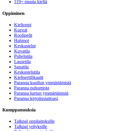
119+ muuta kieltä
Oppiminen
Kielioppi
Kurssit
Roolipelit
Hahmot
Keskustelut
Kuvatila
Puhelutila
Lausetila
Sanatila
Keskustelutila
Kielisertifikaatit
Paranna kuullun ymmärtämistä
Paranna puhumista
Paranna luetun ymmärtämistä
Paranna kirjoitustaitoasi
Kumppanuuksia
Talkpal oppilaitoksille
Talkpal yrityksille