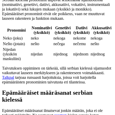
(nominatiivi, genetiivi, datiivi, akkusatiivi, vokatiivi, instrumentaali
ja lokatiivi) sekä lukujen mukaan (yksikkö ja monikko).
Epämääräiset pronominit eivät ole poikkeus, vaan ne muuttuvat
lauseen rakenteen ja funktion mukaan.
Nominatiivi
Genetiivi
Datiivi
Akkusatiivi
Pronomini
(yksikkö)
(yksikkö)
(yksikkö)
(yksikkö)
Neko (joku)
neko
nekoga
nekome
nekoga
Nešto (jotain)
nešto
nečega
nečemu
nešto
Nijedan
(yksikön
nijedan
nijednog
nijednom
nijednog
maskuliini)
Taivutuksen oppiminen on tärkeää, sillä serbian kielessä sijamuodot
vaikuttavat lauseen merkitykseen ja rakenteeseen voimakkaasti.
Talkpal
tarjoaa runsaasti harjoituksia, joissa voit harjoitella
epämääräisten pronominien taivutusta eri tilanteissa.
Epämääräiset määräsanat serbian
kielessä
Epämääräiset määräsanat ilmaisevat jonkin määrän, joka ei ole