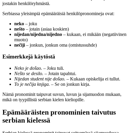
jostakin henkilöryhmästä.
Serbiassa yleisimpiä epämääräisiä henkilöpronomineja ovat:
neko
– joku
nešto
– jotain (asiaa koskien)
nijedan/nijedna/nijedno
– kukaan, ei mikään (negatiivinen
muoto)
nečiji
– jonkun, jonkun oma (omistussuhde)
Esimerkkejä käytöstä
Neko je došao.
– Joku tuli.
Nešto se desilo.
– Jotain tapahtui.
Nijedan student nije došao.
– Kukaan opiskelija ei tullut.
To je nečija knjiga.
– Se on jonkun kirja.
Nämä pronominit taipuvat suvun, luvun ja sijamuodon mukaan,
mikä on tyypillistä serbian kielen kieliopille.
Epämääräisten pronominien taivutus
serbian kielessä
Serbian kielessä pronominit taipuvat seitsemässä sijamuodossa