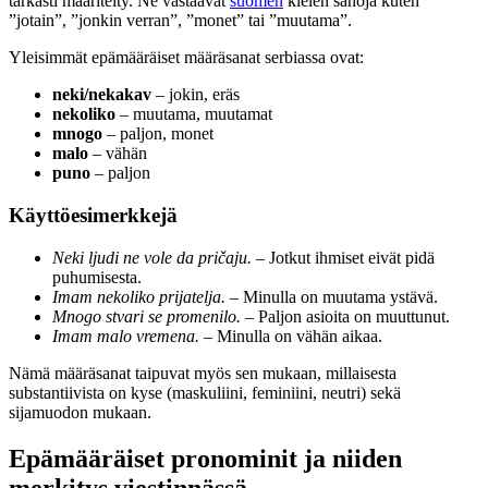
tarkasti määritelty. Ne vastaavat
suomen
kielen sanoja kuten
”jotain”, ”jonkin verran”, ”monet” tai ”muutama”.
Yleisimmät epämääräiset määräsanat serbiassa ovat:
neki/nekakav
– jokin, eräs
nekoliko
– muutama, muutamat
mnogo
– paljon, monet
malo
– vähän
puno
– paljon
Käyttöesimerkkejä
Neki ljudi ne vole da pričaju.
– Jotkut ihmiset eivät pidä
puhumisesta.
Imam nekoliko prijatelja.
– Minulla on muutama ystävä.
Mnogo stvari se promenilo.
– Paljon asioita on muuttunut.
Imam malo vremena.
– Minulla on vähän aikaa.
Nämä määräsanat taipuvat myös sen mukaan, millaisesta
substantiivista on kyse (maskuliini, feminiini, neutri) sekä
sijamuodon mukaan.
Epämääräiset pronominit ja niiden
merkitys viestinnässä