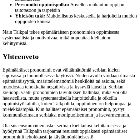
Personoitu oppimispolku:
Sovellus mukautuu oppijan
taitotasoon ja tarpeisiin
Yhteisön tuki:
Mahdollisuus keskustella ja harjoitella muiden
oppijoiden kanssa
Näin Talkpal tekee epämääräisten pronominien oppimisesta
systemaattista ja motivoivaa, mikä nopeuttaa kielitaidon
kehittymistä.
Yhteenveto
Epämääräiset pronominit ovat välttämättömiä serbian kielen
sujuvassa ja luonnollisessa käytössä. Niiden avulla voidaan ilmaista
epämääräisyyttä, määrittelemättömiä henkilöitä tai asioita, sekä
muodostaa tehokkaita negatiivisia ja kysyviä lauseita. Serbian
kielioppi vaatii pronominien taivutuksen hallintaa, mikä voi olla
haasteellista, mutta systemaattisella harjoittelulla ja oikeilla
oppimistyökaluilla, kuten Talkpalilla, oppiminen on helpompaa ja
mielekkäämpää. Kun hallitset epämääräiset pronominit, pystyt
kommunikoimaan serbiaksi monipuolisemmin ja itsevarmemmin.
Ota siis ensimmäinen askel serbian kielitaitosi kehittämisessä ja
hyödynnä Talkpalin tarjoamat resurssit oppiaksesi epämääräiset
pronominit tehokkaasti ja käytännönläheisesti!