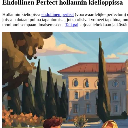
Ehdollinen Perfect hollannin kielioppissa
Hollannin kieliopissa
ehdollinen perfect
(voorwaardelijke perfectum) o
joissa halutaan puhua tapahtumista, jotka olisivat voineet tapahtua, mu
monipuolisempaan ilmaisemiseen.
Talkpal
tarjoaa tehokkaan ja käytän