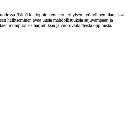
dossa. Tämä kielioppirakenne on erityisen hyödyllinen tilanteissa,
 sen hallitseminen avaa uusia mahdollisuuksia sujuvampaan ja
täen monipuolisia harjoituksia ja vuorovaikutteista oppimista.