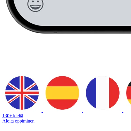
130+ kieltä
Aloita oppiminen