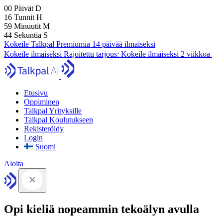
00
Päivät
D
16
Tunnit
H
59
Minuutit
M
43
Sekuntia
S
Kokeile Talkpal Premiumia 14 päivää ilmaiseksi
Kokeile ilmaiseksi
Rajoitettu tarjous:
Kokeile ilmaiseksi 2 viikkoa
Etusivu
Oppiminen
Talkpal Yrityksille
Talkpal Koulutukseen
Rekisteröidy
Login
Suomi
Aloita
Opi kieliä nopeammin tekoälyn avulla