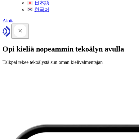
日本語
한국어
Aloita
Opi kieliä nopeammin tekoälyn avulla
Talkpal tekee tekoälystä sun oman kielivalmentajan