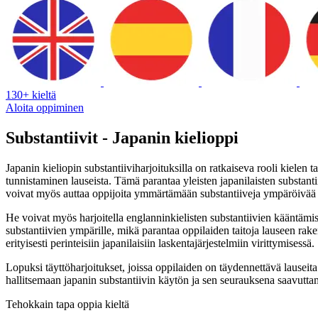
130+ kieltä
Aloita oppiminen
Substantiivit - Japanin kielioppi
Japanin kieliopin substantiiviharjoituksilla on ratkaiseva rooli kielen
tunnistaminen lauseista. Tämä parantaa yleisten japanilaisten substantii
voivat myös auttaa oppijoita ymmärtämään substantiiveja ympäröivää 
He voivat myös harjoitella englanninkielisten substantiivien kääntämi
substantiivien ympärille, mikä parantaa oppilaiden taitoja lauseen raken
erityisesti perinteisiin japanilaisiin laskentajärjestelmiin virittymisessä.
Lopuksi täyttöharjoitukset, joissa oppilaiden on täydennettävä lauseita 
hallitsemaan japanin substantiivin käytön ja sen seurauksena saavutta
Tehokkain tapa oppia kieltä