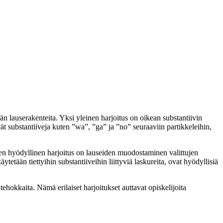
än lauserakenteita. Yksi yleinen harjoitus on oikean substantiivin
vät substantiiveja kuten ”wa”, ”ga” ja ”no” seuraaviin partikkeleihin,
nen hyödyllinen harjoitus on lauseiden muodostaminen valittujen
etään tiettyihin substantiiveihin liittyviä laskureita, ovat hyödyllisiä
tehokkaita. Nämä erilaiset harjoitukset auttavat opiskelijoita