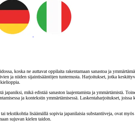
 taidossa, koska ne auttavat oppilaita rakentamaan sanastoa ja ymmärtämä
vien ja niiden sijaintisääntöjen tuntemusta. Harjoitukset, jotka keskitty
kielioppia.
stä japaniksi, mikä edistää sanaston laajentamista ja ymmärtämistä. Toi
tamisessa ja kontekstin ymmärtämisessä. Laskentaharjoitukset, joissa käyt
tai tekstikohtia lisäämällä sopivia japanilaisia substantiiveja, ovat myös 
maan sujuvan kielen taidon.