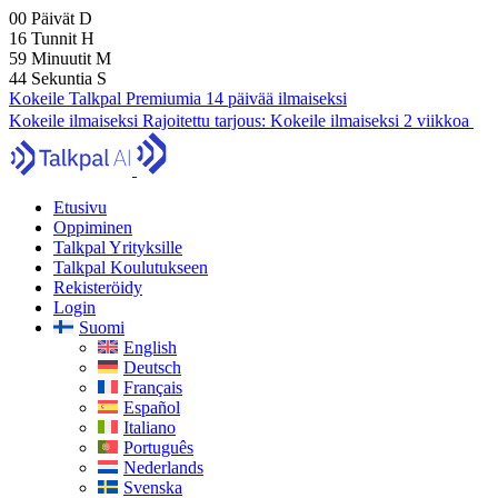
00
Päivät
D
16
Tunnit
H
59
Minuutit
M
42
Sekuntia
S
Kokeile Talkpal Premiumia 14 päivää ilmaiseksi
Kokeile ilmaiseksi
Rajoitettu tarjous:
Kokeile ilmaiseksi 2 viikkoa
Etusivu
Oppiminen
Talkpal Yrityksille
Talkpal Koulutukseen
Rekisteröidy
Login
Suomi
English
Deutsch
Français
Español
Italiano
Português
Nederlands
Svenska