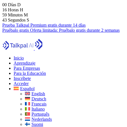
00
Días
D
16
Horas
H
59
Minutos
M
41
Segundos
S
Prueba Talkpal Premium gratis durante 14 días
Pruébalo gratis
Oferta limitada:
Pruébalo gratis durante 2 semanas
Inicio
Aprendizaje
Para Empresas
Para la Educación
Inscríbete
Acceder
Español
English
Deutsch
Français
Italiano
Português
Nederlands
Suomi