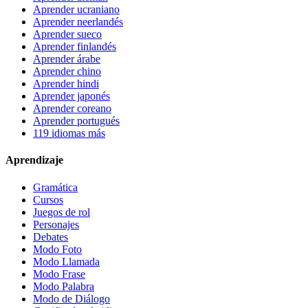
Aprender ucraniano
Aprender neerlandés
Aprender sueco
Aprender finlandés
Aprender árabe
Aprender chino
Aprender hindi
Aprender japonés
Aprender coreano
Aprender portugués
119 idiomas más
Aprendizaje
Gramática
Cursos
Juegos de rol
Personajes
Debates
Modo Foto
Modo Llamada
Modo Frase
Modo Palabra
Modo de Diálogo