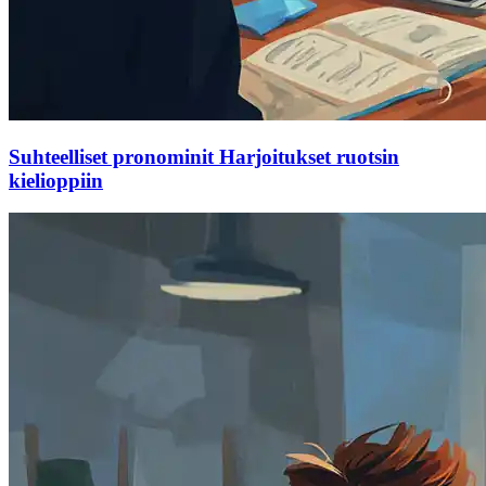
Suhteelliset pronominit Harjoitukset ruotsin
kielioppiin