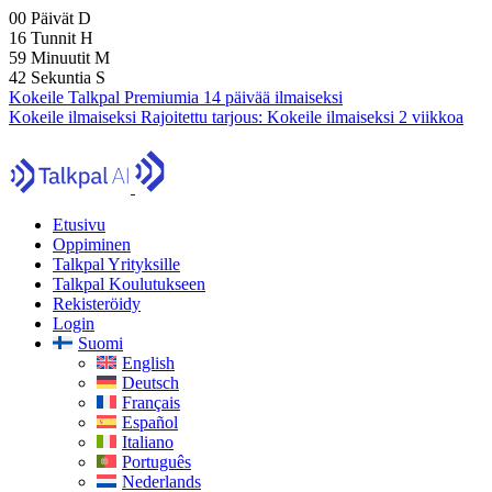
00
Päivät
D
16
Tunnit
H
59
Minuutit
M
41
Sekuntia
S
Kokeile Talkpal Premiumia 14 päivää ilmaiseksi
Kokeile ilmaiseksi
Rajoitettu tarjous:
Kokeile ilmaiseksi 2 viikkoa
Etusivu
Oppiminen
Talkpal Yrityksille
Talkpal Koulutukseen
Rekisteröidy
Login
Suomi
English
Deutsch
Français
Español
Italiano
Português
Nederlands