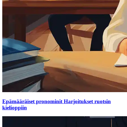
Epämääräiset pronominit Harjoitukset ruotsin
kielioppiin