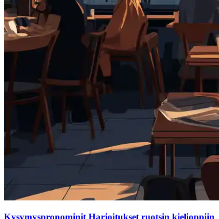
Kysymyspronominit Harjoitukset ruotsin kielioppiin