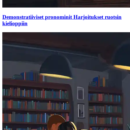
Demonstratiiviset pronominit Harjoitukset ruotsin
kielioppiin