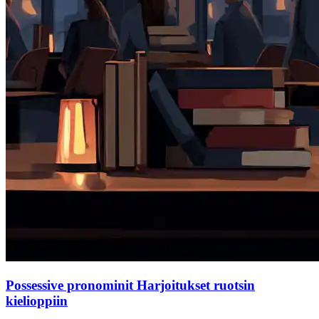
Possessive pronominit Harjoitukset ruotsin
kielioppiin