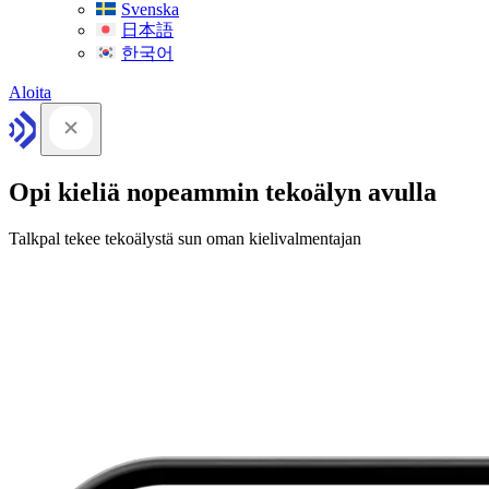
Svenska
日本語
한국어
Aloita
Opi kieliä nopeammin tekoälyn avulla
Talkpal tekee tekoälystä sun oman kielivalmentajan