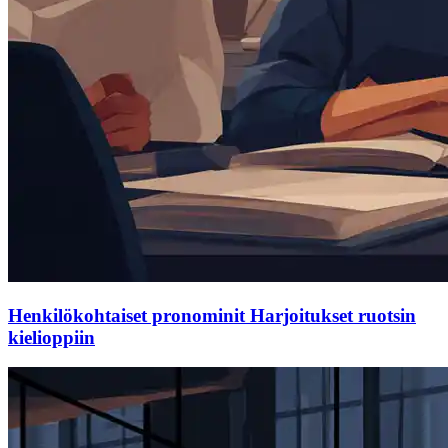
Henkilökohtaiset pronominit Harjoitukset ruotsin
kielioppiin