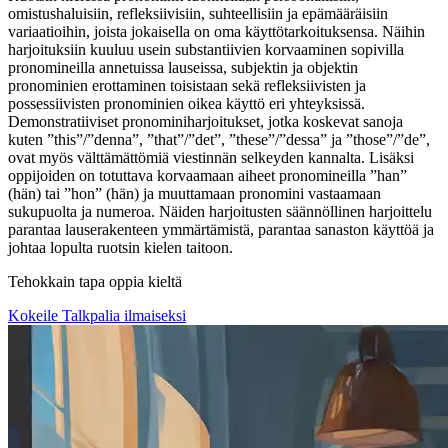
omistushaluisiin, refleksiivisiin, suhteellisiin ja epämääräisiin
variaatioihin, joista jokaisella on oma käyttötarkoituksensa. Näihin
harjoituksiin kuuluu usein substantiivien korvaaminen sopivilla
pronomineilla annetuissa lauseissa, subjektin ja objektin
pronominien erottaminen toisistaan sekä refleksiivisten ja
possessiivisten pronominien oikea käyttö eri yhteyksissä.
Demonstratiiviset pronominiharjoitukset, jotka koskevat sanoja
kuten ”this”/”denna”, ”that”/”det”, ”these”/”dessa” ja ”those”/”de”,
ovat myös välttämättömiä viestinnän selkeyden kannalta. Lisäksi
oppijoiden on totuttava korvaamaan aiheet pronomineilla ”han”
(hän) tai ”hon” (hän) ja muuttamaan pronomini vastaamaan
sukupuolta ja numeroa. Näiden harjoitusten säännöllinen harjoittelu
parantaa lauserakenteen ymmärtämistä, parantaa sanaston käyttöä ja
johtaa lopulta ruotsin kielen taitoon.
Tehokkain tapa oppia kieltä
Kokeile Talkpalia ilmaiseksi