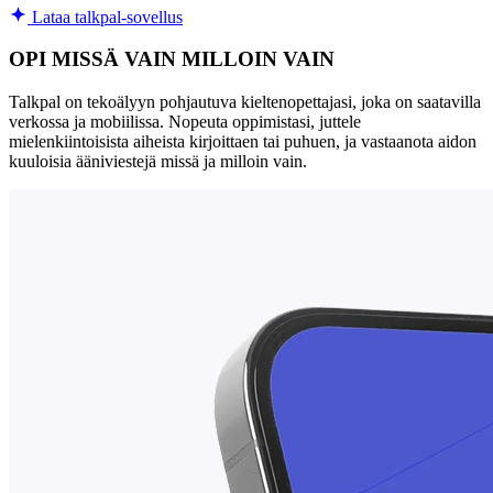
Lataa talkpal-sovellus
OPI MISSÄ VAIN MILLOIN VAIN
Talkpal on tekoälyyn pohjautuva kieltenopettajasi, joka on saatavilla
verkossa ja mobiilissa. Nopeuta oppimistasi, juttele
mielenkiintoisista aiheista kirjoittaen tai puhuen, ja vastaanota aidon
kuuloisia ääniviestejä missä ja milloin vain.