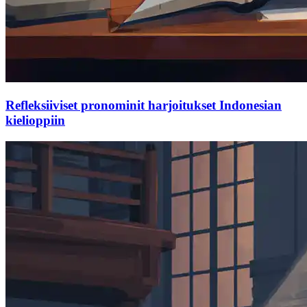
Refleksiiviset pronominit harjoitukset Indonesian
kielioppiin