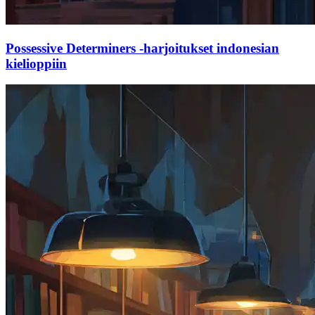
Possessive Determiners -harjoitukset indonesian
kielioppiin