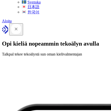
Svenska
日本語
한국어
Aloita
Opi kieliä nopeammin tekoälyn avulla
Talkpal tekee tekoälystä sun oman kielivalmentajan