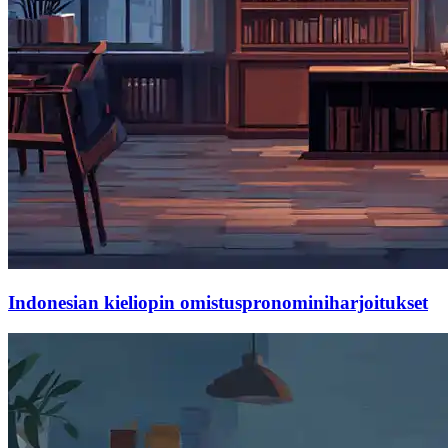
Indonesian kieliopin omistuspronominiharjoitukset