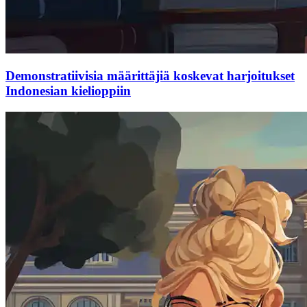
Demonstratiivisia määrittäjiä koskevat harjoitukset
Indonesian kielioppiin