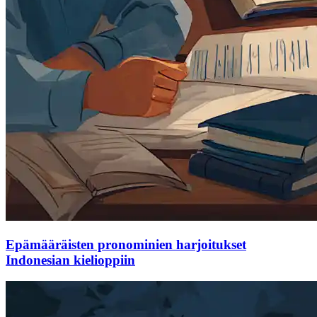
Epämääräisten pronominien harjoitukset
Indonesian kielioppiin