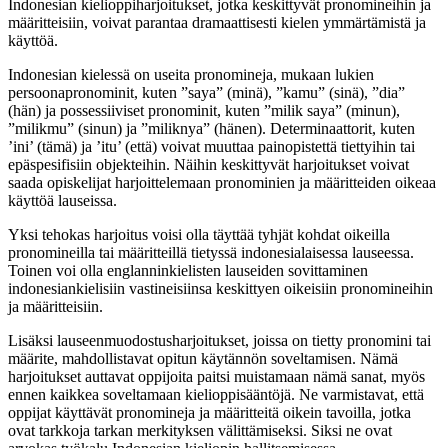
Indonesian kielioppiharjoitukset, jotka keskittyvät pronomineihin ja
määritteisiin, voivat parantaa dramaattisesti kielen ymmärtämistä ja
käyttöä.
Indonesian kielessä on useita pronomineja, mukaan lukien
persoonapronominit, kuten ”saya” (minä), ”kamu” (sinä), ”dia”
(hän) ja possessiiviset pronominit, kuten ”milik saya” (minun),
”milikmu” (sinun) ja ”miliknya” (hänen). Determinaattorit, kuten
’ini’ (tämä) ja ’itu’ (että) voivat muuttaa painopistettä tiettyihin tai
epäspesifisiin objekteihin. Näihin keskittyvät harjoitukset voivat
saada opiskelijat harjoittelemaan pronominien ja määritteiden oikeaa
käyttöä lauseissa.
Yksi tehokas harjoitus voisi olla täyttää tyhjät kohdat oikeilla
pronomineilla tai määritteillä tietyssä indonesialaisessa lauseessa.
Toinen voi olla englanninkielisten lauseiden sovittaminen
indonesiankielisiin vastineisiinsa keskittyen oikeisiin pronomineihin
ja määritteisiin.
Lisäksi lauseenmuodostusharjoitukset, joissa on tietty pronomini tai
määrite, mahdollistavat opitun käytännön soveltamisen. Nämä
harjoitukset auttavat oppijoita paitsi muistamaan nämä sanat, myös
ennen kaikkea soveltamaan kielioppisääntöjä. Ne varmistavat, että
oppijat käyttävät pronomineja ja määritteitä oikein tavoilla, jotka
ovat tarkkoja tarkan merkityksen välittämiseksi. Siksi ne ovat