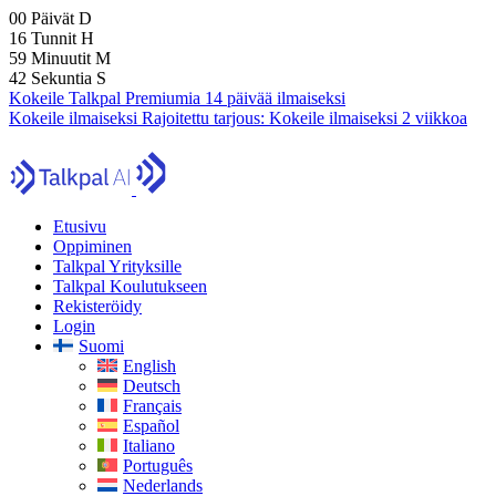
00
Päivät
D
16
Tunnit
H
59
Minuutit
M
40
Sekuntia
S
Kokeile Talkpal Premiumia 14 päivää ilmaiseksi
Kokeile ilmaiseksi
Rajoitettu tarjous:
Kokeile ilmaiseksi 2 viikkoa
Etusivu
Oppiminen
Talkpal Yrityksille
Talkpal Koulutukseen
Rekisteröidy
Login
Suomi
English
Deutsch
Français
Español
Italiano
Português
Nederlands