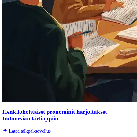
Henkilökohtaiset pronominit harjoitukset
Indonesian kielioppiin
Lataa talkpal-sovellus