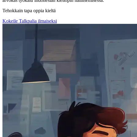
arvokas työkalu Indonesian kieliopin hallitsemisessa.
Tehokkain tapa oppia kieltä
Kokeile Talkpalia ilmaiseksi