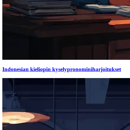
Indonesian kieliopin kyselypronominiharjoitukset