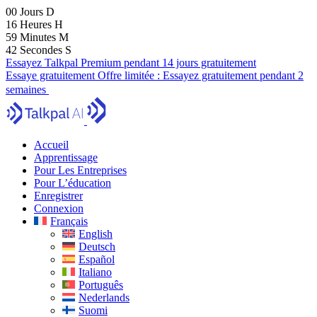
00
Jours
D
16
Heures
H
59
Minutes
M
40
Secondes
S
Essayez Talkpal Premium pendant 14 jours gratuitement
Essaye gratuitement
Offre limitée :
Essayez gratuitement pendant 2
semaines
Accueil
Apprentissage
Pour Les Entreprises
Pour L’éducation
Enregistrer
Connexion
Français
English
Deutsch
Español
Italiano
Português
Nederlands
Suomi