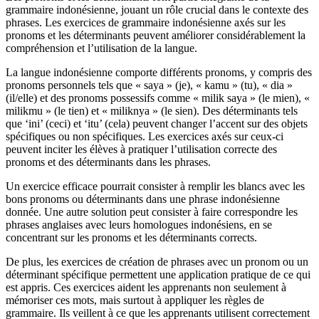
grammaire indonésienne, jouant un rôle crucial dans le contexte des
phrases. Les exercices de grammaire indonésienne axés sur les
pronoms et les déterminants peuvent améliorer considérablement la
compréhension et l’utilisation de la langue.
La langue indonésienne comporte différents pronoms, y compris des
pronoms personnels tels que « saya » (je), « kamu » (tu), « dia »
(il/elle) et des pronoms possessifs comme « milik saya » (le mien), «
milikmu » (le tien) et « miliknya » (le sien). Des déterminants tels
que ‘ini’ (ceci) et ‘itu’ (cela) peuvent changer l’accent sur des objets
spécifiques ou non spécifiques. Les exercices axés sur ceux-ci
peuvent inciter les élèves à pratiquer l’utilisation correcte des
pronoms et des déterminants dans les phrases.
Un exercice efficace pourrait consister à remplir les blancs avec les
bons pronoms ou déterminants dans une phrase indonésienne
donnée. Une autre solution peut consister à faire correspondre les
phrases anglaises avec leurs homologues indonésiens, en se
concentrant sur les pronoms et les déterminants corrects.
De plus, les exercices de création de phrases avec un pronom ou un
déterminant spécifique permettent une application pratique de ce qui
est appris. Ces exercices aident les apprenants non seulement à
mémoriser ces mots, mais surtout à appliquer les règles de
grammaire. Ils veillent à ce que les apprenants utilisent correctement