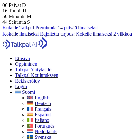
00
Päivät
D
16
Tunnit
H
59
Minuutit
M
42
Sekuntia
S
Kokeile Talkpal Premiumia 14 päivää ilmaiseksi
Kokeile ilmaiseksi
Rajoitettu tarjous:
Kokeile ilmaiseksi 2 viikkoa
Etusivu
Oppiminen
Talkpal Yrityksille
Talkpal Koulutukseen
Rekisteröidy
Login
Suomi
English
Deutsch
Français
Español
Italiano
Português
Nederlands
Svenska