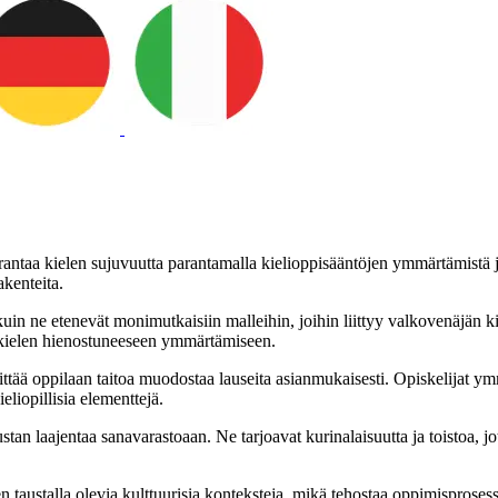
parantaa kielen sujuvuutta parantamalla kielioppisääntöjen ymmärtämist
akenteita.
 kuin ne etenevät monimutkaisiin malleihin, joihin liittyy valkovenäjän k
a kielen hienostuneeseen ymmärtämiseen.
ttää oppilaan taitoa muodostaa lauseita asianmukaisesti. Opiskelijat ymm
eliopillisia elementtejä.
stan laajentaa sanavarastoaan. Ne tarjoavat kurinalaisuutta ja toistoa, 
taustalla olevia kulttuurisia konteksteja, mikä tehostaa oppimisprosessia