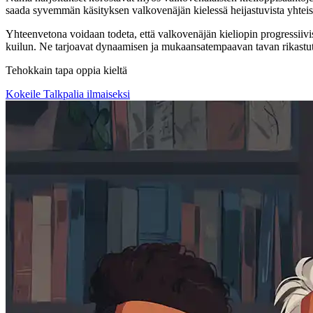
saada syvemmän käsityksen valkovenäjän kielessä heijastuvista yhteisk
Yhteenvetona voidaan todeta, että valkovenäjän kieliopin progressiivis
kuilun. Ne tarjoavat dynaamisen ja mukaansatempaavan tavan rikastutt
Tehokkain tapa oppia kieltä
Kokeile Talkpalia ilmaiseksi