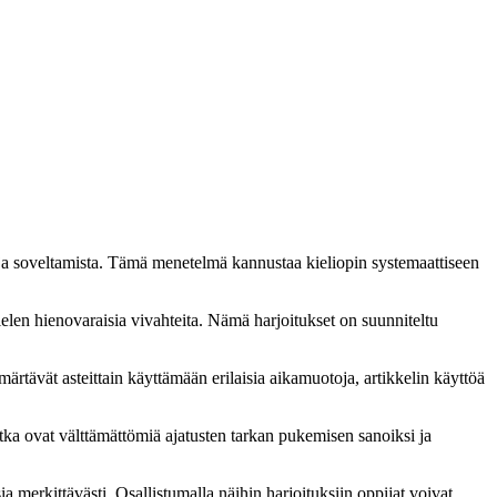
ä ja soveltamista. Tämä menetelmä kannustaa kieliopin systemaattiseen
ielen hienovaraisia vivahteita. Nämä harjoitukset on suunniteltu
ärtävät asteittain käyttämään erilaisia aikamuotoja, artikkelin käyttöä
jotka ovat välttämättömiä ajatusten tarkan pukemisen sanoiksi ja
 merkittävästi. Osallistumalla näihin harjoituksiin oppijat voivat