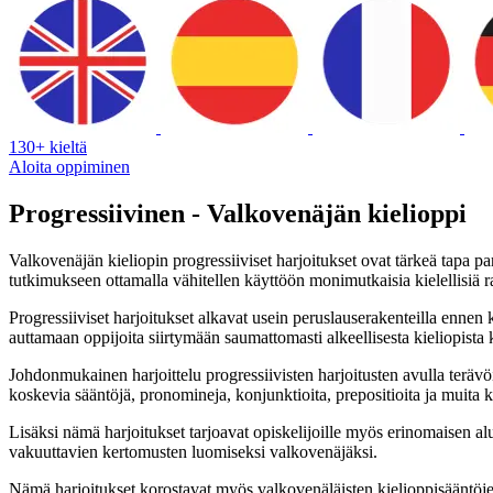
130+ kieltä
Aloita oppiminen
Progressiivinen - Valkovenäjän kielioppi
Valkovenäjän kieliopin progressiiviset harjoitukset ovat tärkeä tapa 
tutkimukseen ottamalla vähitellen käyttöön monimutkaisia kielellisiä r
Progressiiviset harjoitukset alkavat usein peruslauserakenteilla ennen
auttamaan oppijoita siirtymään saumattomasti alkeellisesta kieliopist
Johdonmukainen harjoittelu progressiivisten harjoitusten avulla terävöi
koskevia sääntöjä, pronomineja, konjunktioita, prepositioita ja muita ki
Lisäksi nämä harjoitukset tarjoavat opiskelijoille myös erinomaisen alu
vakuuttavien kertomusten luomiseksi valkovenäjäksi.
Nämä harjoitukset korostavat myös valkovenäläisten kielioppisääntöjen 