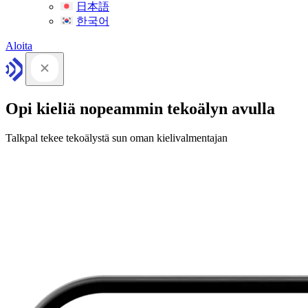
日本語
한국어
Aloita
Opi kieliä nopeammin tekoälyn avulla
Talkpal tekee tekoälystä sun oman kielivalmentajan