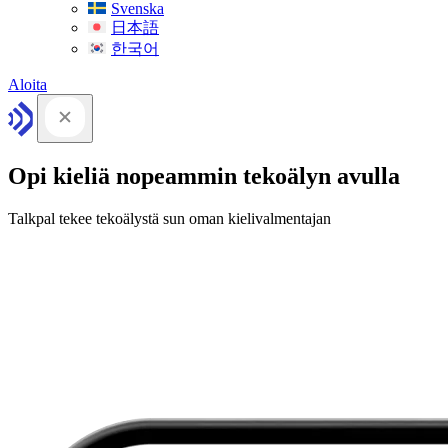
Svenska
日本語
한국어
Aloita
Opi kieliä nopeammin tekoälyn avulla
Talkpal tekee tekoälystä sun oman kielivalmentajan