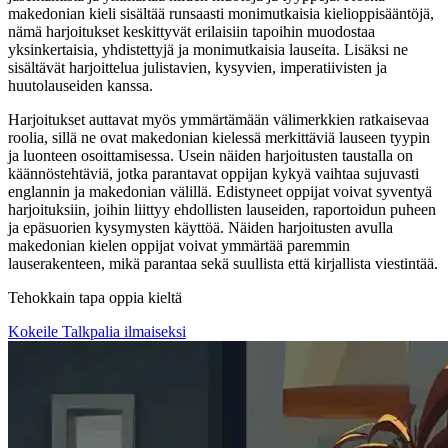
makedonian kieli sisältää runsaasti monimutkaisia kielioppisääntöjä,
nämä harjoitukset keskittyvät erilaisiin tapoihin muodostaa
yksinkertaisia, yhdistettyjä ja monimutkaisia lauseita. Lisäksi ne
sisältävät harjoittelua julistavien, kysyvien, imperatiivisten ja
huutolauseiden kanssa.
Harjoitukset auttavat myös ymmärtämään välimerkkien ratkaisevaa
roolia, sillä ne ovat makedonian kielessä merkittäviä lauseen tyypin
ja luonteen osoittamisessa. Usein näiden harjoitusten taustalla on
käännöstehtäviä, jotka parantavat oppijan kykyä vaihtaa sujuvasti
englannin ja makedonian välillä. Edistyneet oppijat voivat syventyä
harjoituksiin, joihin liittyy ehdollisten lauseiden, raportoidun puheen
ja epäsuorien kysymysten käyttöä. Näiden harjoitusten avulla
makedonian kielen oppijat voivat ymmärtää paremmin
lauserakenteen, mikä parantaa sekä suullista että kirjallista viestintää.
Tehokkain tapa oppia kieltä
Kokeile Talkpalia ilmaiseksi