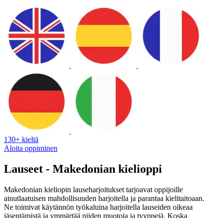
130+ kieltä
Aloita oppiminen
Lauseet - Makedonian kielioppi
Makedonian kieliopin lauseharjoitukset tarjoavat oppijoille
ainutlaatuisen mahdollisuuden harjoitella ja parantaa kielitaitoaan.
Ne toimivat käytännön työkaluina harjoitella lauseiden oikeaa
jäsentämistä ja ymmärtää niiden muotoja ja tyyppejä. Koska