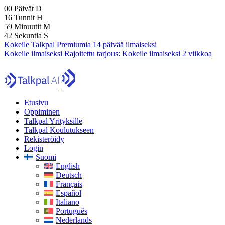
00
Päivät
D
16
Tunnit
H
59
Minuutit
M
40
Sekuntia
S
Kokeile Talkpal Premiumia 14 päivää ilmaiseksi
Kokeile ilmaiseksi
Rajoitettu tarjous:
Kokeile ilmaiseksi 2 viikkoa
Etusivu
Oppiminen
Talkpal Yrityksille
Talkpal Koulutukseen
Rekisteröidy
Login
Suomi
English
Deutsch
Français
Español
Italiano
Português
Nederlands