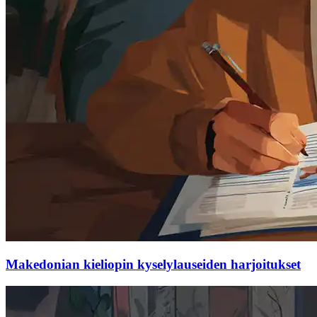
Makedonian kieliopin kyselylauseiden harjoitukset