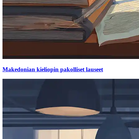
Makedonian kieliopin pakolliset lauseet