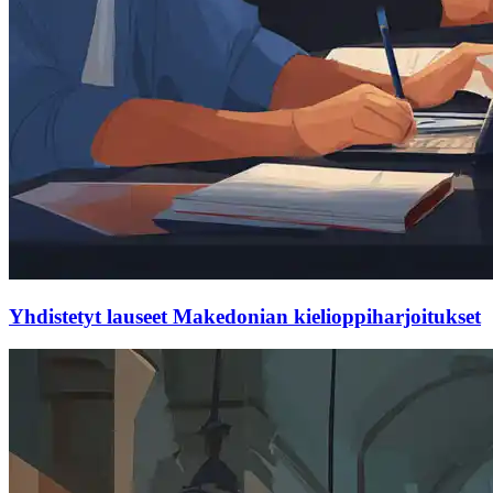
Yhdistetyt lauseet Makedonian kielioppiharjoitukset