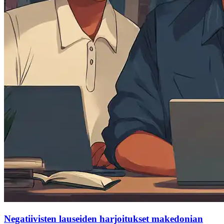
Negatiivisten lauseiden harjoitukset makedonian