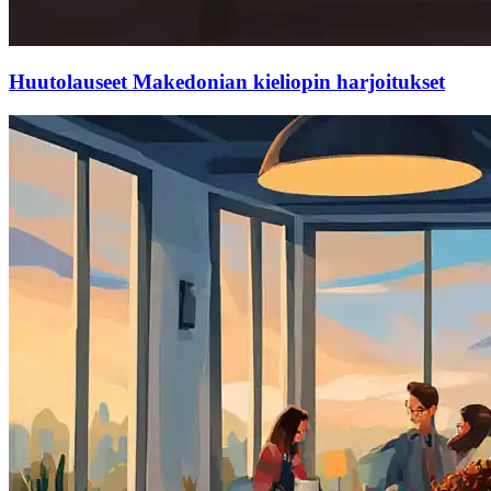
Huutolauseet Makedonian kieliopin harjoitukset