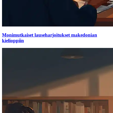
Monimutkaiset lauseharjoitukset makedonian
kielioppiin