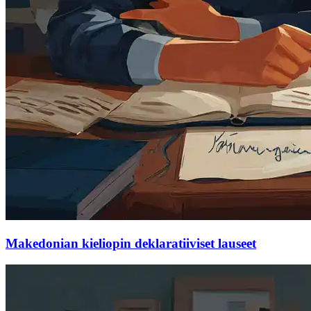
Makedonian kieliopin deklaratiiviset lauseet