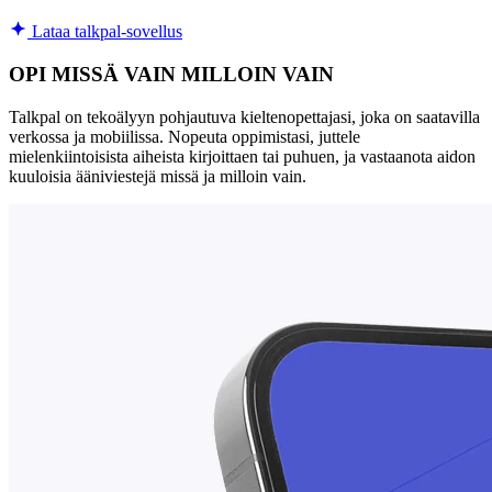
Lataa talkpal-sovellus
OPI MISSÄ VAIN MILLOIN VAIN
Talkpal on tekoälyyn pohjautuva kieltenopettajasi, joka on saatavilla
verkossa ja mobiilissa. Nopeuta oppimistasi, juttele
mielenkiintoisista aiheista kirjoittaen tai puhuen, ja vastaanota aidon
kuuloisia ääniviestejä missä ja milloin vain.