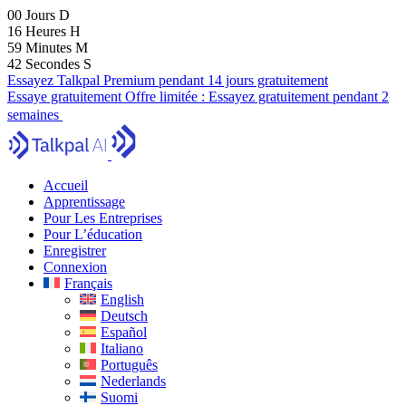
00
Jours
D
16
Heures
H
59
Minutes
M
40
Secondes
S
Essayez Talkpal Premium pendant 14 jours gratuitement
Essaye gratuitement
Offre limitée :
Essayez gratuitement pendant 2
semaines
Accueil
Apprentissage
Pour Les Entreprises
Pour L’éducation
Enregistrer
Connexion
Français
English
Deutsch
Español
Italiano
Português
Nederlands
Suomi