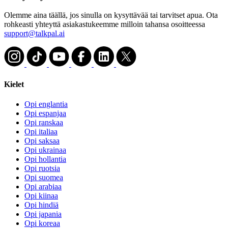
Olemme aina täällä, jos sinulla on kysyttävää tai tarvitset apua. Ota
rohkeasti yhteyttä asiakastukeemme milloin tahansa osoitteessa
support@talkpal.ai
Kielet
Opi englantia
Opi espanjaa
Opi ranskaa
Opi italiaa
Opi saksaa
Opi ukrainaa
Opi hollantia
Opi ruotsia
Opi suomea
Opi arabiaa
Opi kiinaa
Opi hindiä
Opi japania
Opi koreaa