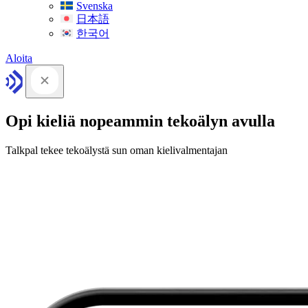
Svenska
日本語
한국어
Aloita
Opi kieliä nopeammin tekoälyn avulla
Talkpal tekee tekoälystä sun oman kielivalmentajan