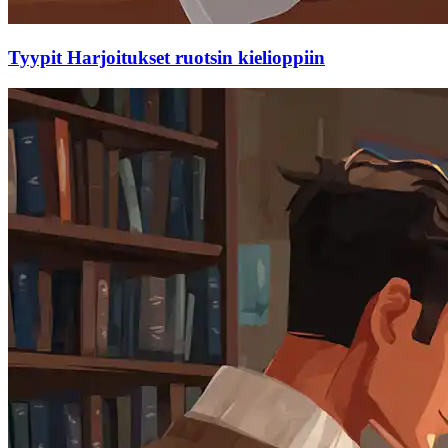
Tyypit Harjoitukset ruotsin kielioppiin