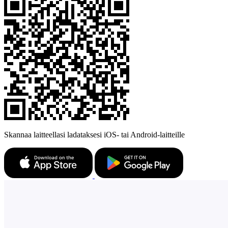
Skannaa laitteellasi ladataksesi iOS- tai Android-laitteille