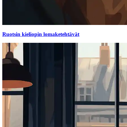
Ruotsin kieliopin lomaketehtävät