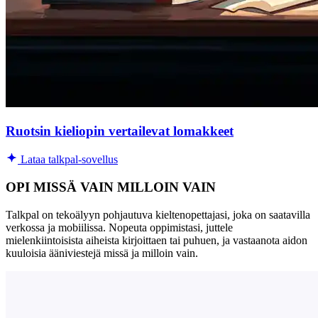
Ruotsin kieliopin vertailevat lomakkeet
Lataa talkpal-sovellus
OPI MISSÄ VAIN MILLOIN VAIN
Talkpal on tekoälyyn pohjautuva kieltenopettajasi, joka on saatavilla
verkossa ja mobiilissa. Nopeuta oppimistasi, juttele
mielenkiintoisista aiheista kirjoittaen tai puhuen, ja vastaanota aidon
kuuloisia ääniviestejä missä ja milloin vain.