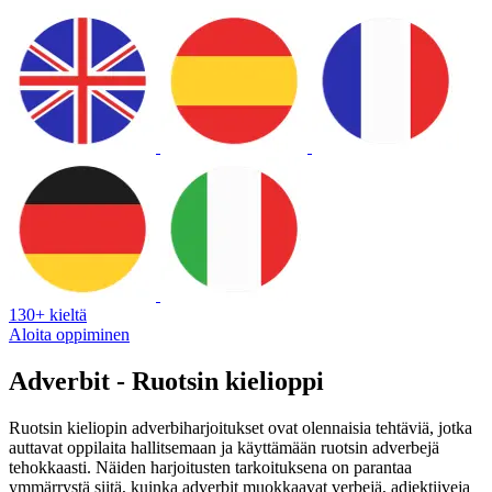
130+ kieltä
Aloita oppiminen
Adverbit - Ruotsin kielioppi
Ruotsin kieliopin adverbiharjoitukset ovat olennaisia tehtäviä, jotka
auttavat oppilaita hallitsemaan ja käyttämään ruotsin adverbejä
tehokkaasti. Näiden harjoitusten tarkoituksena on parantaa
ymmärrystä siitä, kuinka adverbit muokkaavat verbejä, adjektiiveja