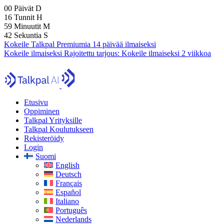
00
Päivät
D
16
Tunnit
H
59
Minuutit
M
41
Sekuntia
S
Kokeile Talkpal Premiumia 14 päivää ilmaiseksi
Kokeile ilmaiseksi
Rajoitettu tarjous:
Kokeile ilmaiseksi 2 viikkoa
Etusivu
Oppiminen
Talkpal Yrityksille
Talkpal Koulutukseen
Rekisteröidy
Login
Suomi
English
Deutsch
Français
Español
Italiano
Português
Nederlands