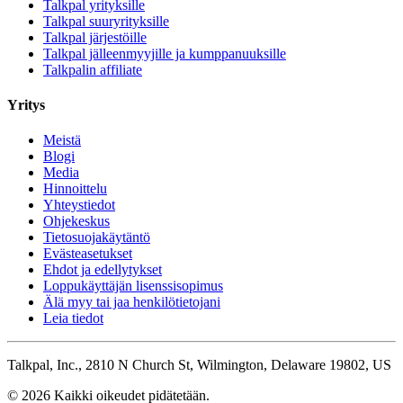
Talkpal yrityksille
Talkpal suuryrityksille
Talkpal järjestöille
Talkpal jälleenmyyjille ja kumppanuuksille
Talkpalin affiliate
Yritys
Meistä
Blogi
Media
Hinnoittelu
Yhteystiedot
Ohjekeskus
Tietosuojakäytäntö
Evästeasetukset
Ehdot ja edellytykset
Loppukäyttäjän lisenssisopimus
Älä myy tai jaa henkilötietojani
Leia tiedot
Talkpal, Inc., 2810 N Church St, Wilmington, Delaware 19802, US
© 2026 Kaikki oikeudet pidätetään.