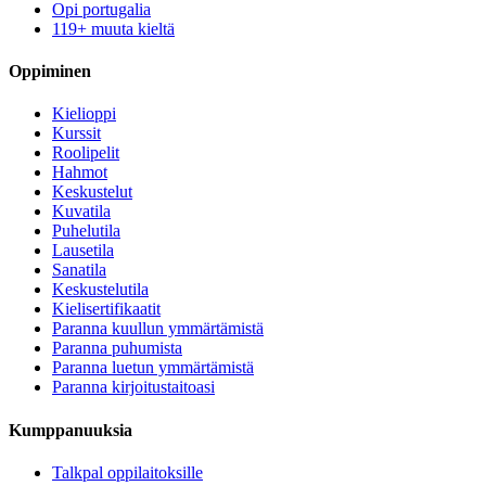
Opi portugalia
119+ muuta kieltä
Oppiminen
Kielioppi
Kurssit
Roolipelit
Hahmot
Keskustelut
Kuvatila
Puhelutila
Lausetila
Sanatila
Keskustelutila
Kielisertifikaatit
Paranna kuullun ymmärtämistä
Paranna puhumista
Paranna luetun ymmärtämistä
Paranna kirjoitustaitoasi
Kumppanuuksia
Talkpal oppilaitoksille