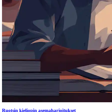
Ruotsin kieliopin asemaharjoitukset