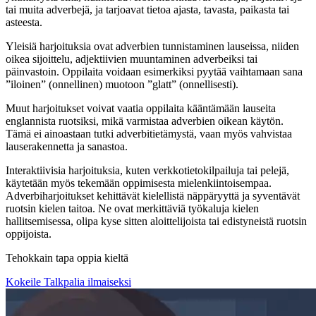
tai muita adverbejä, ja tarjoavat tietoa ajasta, tavasta, paikasta tai
asteesta.
Yleisiä harjoituksia ovat adverbien tunnistaminen lauseissa, niiden
oikea sijoittelu, adjektiivien muuntaminen adverbeiksi tai
päinvastoin. Oppilaita voidaan esimerkiksi pyytää vaihtamaan sana
”iloinen” (onnellinen) muotoon ”glatt” (onnellisesti).
Muut harjoitukset voivat vaatia oppilaita kääntämään lauseita
englannista ruotsiksi, mikä varmistaa adverbien oikean käytön.
Tämä ei ainoastaan tutki adverbitietämystä, vaan myös vahvistaa
lauserakennetta ja sanastoa.
Interaktiivisia harjoituksia, kuten verkkotietokilpailuja tai pelejä,
käytetään myös tekemään oppimisesta mielenkiintoisempaa.
Adverbiharjoitukset kehittävät kielellistä näppäryyttä ja syventävät
ruotsin kielen taitoa. Ne ovat merkittäviä työkaluja kielen
hallitsemisessa, olipa kyse sitten aloittelijoista tai edistyneistä ruotsin
oppijoista.
Tehokkain tapa oppia kieltä
Kokeile Talkpalia ilmaiseksi