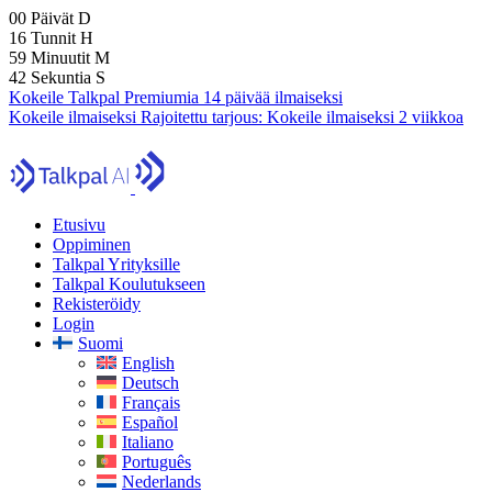
00
Päivät
D
16
Tunnit
H
59
Minuutit
M
41
Sekuntia
S
Kokeile Talkpal Premiumia 14 päivää ilmaiseksi
Kokeile ilmaiseksi
Rajoitettu tarjous:
Kokeile ilmaiseksi 2 viikkoa
Etusivu
Oppiminen
Talkpal Yrityksille
Talkpal Koulutukseen
Rekisteröidy
Login
Suomi
English
Deutsch
Français
Español
Italiano
Português
Nederlands