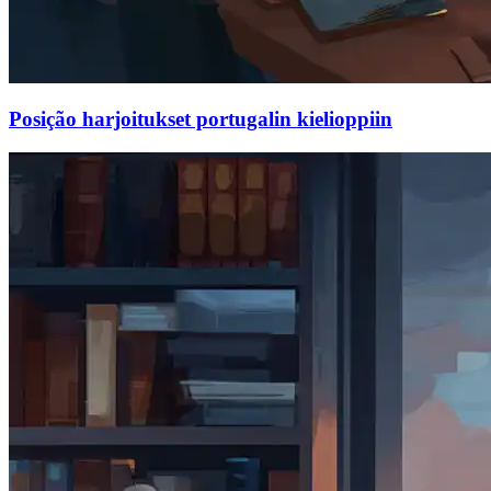
Posição harjoitukset portugalin kielioppiin