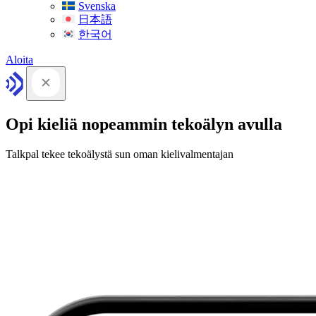
Svenska
日本語
한국어
Aloita
Opi kieliä nopeammin tekoälyn avulla
Talkpal tekee tekoälystä sun oman kielivalmentajan