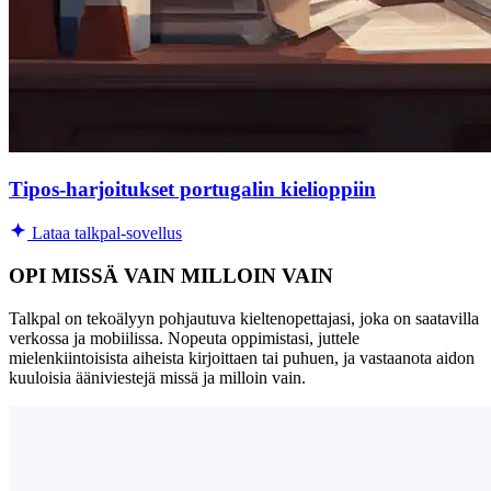
Tipos-harjoitukset portugalin kielioppiin
Lataa talkpal-sovellus
OPI MISSÄ VAIN MILLOIN VAIN
Talkpal on tekoälyyn pohjautuva kieltenopettajasi, joka on saatavilla
verkossa ja mobiilissa. Nopeuta oppimistasi, juttele
mielenkiintoisista aiheista kirjoittaen tai puhuen, ja vastaanota aidon
kuuloisia ääniviestejä missä ja milloin vain.