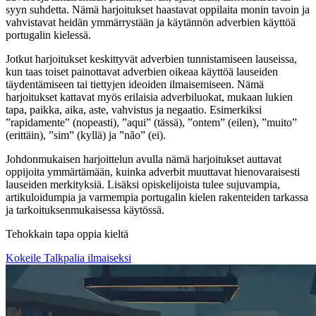
syyn suhdetta. Nämä harjoitukset haastavat oppilaita monin tavoin ja
vahvistavat heidän ymmärrystään ja käytännön adverbien käyttöä
portugalin kielessä.
Jotkut harjoitukset keskittyvät adverbien tunnistamiseen lauseissa,
kun taas toiset painottavat adverbien oikeaa käyttöä lauseiden
täydentämiseen tai tiettyjen ideoiden ilmaisemiseen. Nämä
harjoitukset kattavat myös erilaisia adverbiluokat, mukaan lukien
tapa, paikka, aika, aste, vahvistus ja negaatio. Esimerkiksi
”rapidamente” (nopeasti), ”aqui” (tässä), ”ontem” (eilen), ”muito”
(erittäin), ”sim” (kyllä) ja ”não” (ei).
Johdonmukaisen harjoittelun avulla nämä harjoitukset auttavat
oppijoita ymmärtämään, kuinka adverbit muuttavat hienovaraisesti
lauseiden merkityksiä. Lisäksi opiskelijoista tulee sujuvampia,
artikuloidumpia ja varmempia portugalin kielen rakenteiden tarkassa
ja tarkoituksenmukaisessa käytössä.
Tehokkain tapa oppia kieltä
Kokeile Talkpalia ilmaiseksi