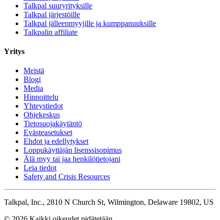
Talkpal suuryrityksille
Talkpal järjestöille
Talkpal jälleenmyyjille ja kumppanuuksille
Talkpalin affiliate
Yritys
Meistä
Blogi
Media
Hinnoittelu
Yhteystiedot
Ohjekeskus
Tietosuojakäytäntö
Evästeasetukset
Ehdot ja edellytykset
Loppukäyttäjän lisenssisopimus
Älä myy tai jaa henkilötietojani
Leia tiedot
Safety and Crisis Resources
Talkpal, Inc., 2810 N Church St, Wilmington, Delaware 19802, US
© 2026 Kaikki oikeudet pidätetään.