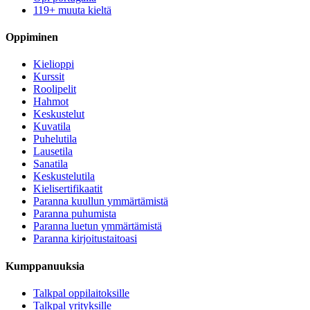
119+ muuta kieltä
Oppiminen
Kielioppi
Kurssit
Roolipelit
Hahmot
Keskustelut
Kuvatila
Puhelutila
Lausetila
Sanatila
Keskustelutila
Kielisertifikaatit
Paranna kuullun ymmärtämistä
Paranna puhumista
Paranna luetun ymmärtämistä
Paranna kirjoitustaitoasi
Kumppanuuksia
Talkpal oppilaitoksille
Talkpal yrityksille