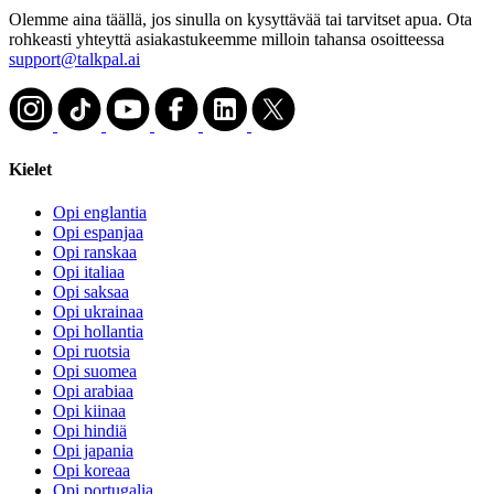
Olemme aina täällä, jos sinulla on kysyttävää tai tarvitset apua. Ota
rohkeasti yhteyttä asiakastukeemme milloin tahansa osoitteessa
support@talkpal.ai
Kielet
Opi englantia
Opi espanjaa
Opi ranskaa
Opi italiaa
Opi saksaa
Opi ukrainaa
Opi hollantia
Opi ruotsia
Opi suomea
Opi arabiaa
Opi kiinaa
Opi hindiä
Opi japania
Opi koreaa
Opi portugalia