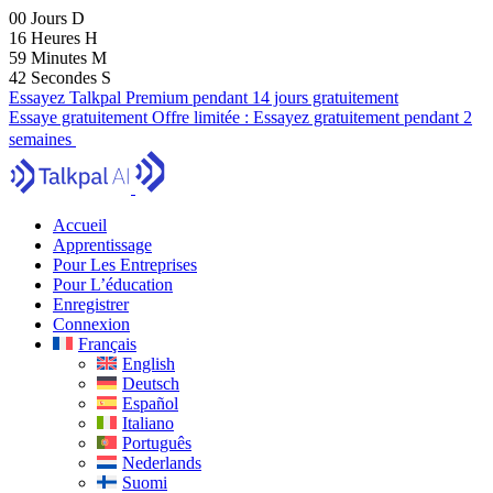
00
Jours
D
16
Heures
H
59
Minutes
M
41
Secondes
S
Essayez Talkpal Premium pendant 14 jours gratuitement
Essaye gratuitement
Offre limitée :
Essayez gratuitement pendant 2
semaines
Accueil
Apprentissage
Pour Les Entreprises
Pour L’éducation
Enregistrer
Connexion
Français
English
Deutsch
Español
Italiano
Português
Nederlands
Suomi