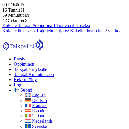
00
Päivät
D
16
Tunnit
H
59
Minuutit
M
41
Sekuntia
S
Kokeile Talkpal Premiumia 14 päivää ilmaiseksi
Kokeile ilmaiseksi
Rajoitettu tarjous:
Kokeile ilmaiseksi 2 viikkoa
Etusivu
Oppiminen
Talkpal Yrityksille
Talkpal Koulutukseen
Rekisteröidy
Login
Suomi
English
Deutsch
Français
Español
Italiano
Nederlands
Svenska