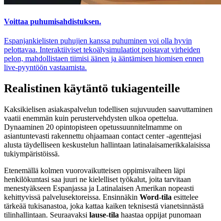
Voittaa puhumisahdistuksen.
Espanjankielisten puhujien kanssa puhuminen voi olla hyvin
pelottavaa. Interaktiiviset tekoälysimulaatiot poistavat virheiden
pelon, mahdollistaen tiimisi äänen ja ääntämisen hiomisen ennen
live-pyyntöön vastaamista.
Realistinen käytäntö tukiagenteille
Kaksikielisen asiakaspalvelun todellisen sujuvuuden saavuttaminen
vaatii enemmän kuin perustervehdysten ulkoa opettelua.
Dynaaminen 20 opintopisteen opetussuunnitelmamme on
asiantuntevasti rakennettu ohjaamaan contact center -agenttejasi
alusta täydelliseen keskustelun hallintaan latinalaisamerikkalaisissa
tukiympäristöissä.
Etenemällä kolmen vuorovaikutteisen oppimisvaiheen läpi
henkilökuntasi saa juuri ne kielelliset työkalut, joita tarvitaan
menestyäkseen Espanjassa ja Latinalaisen Amerikan nopeasti
kehittyvissä palvelusektoreissa. Ensinnäkin
Word-tila
esittelee
tärkeää tukisanastoa, joka kattaa kaiken teknisestä vianetsinnästä
tilinhallintaan. Seuraavaksi
lause-tila
haastaa oppijat punomaan