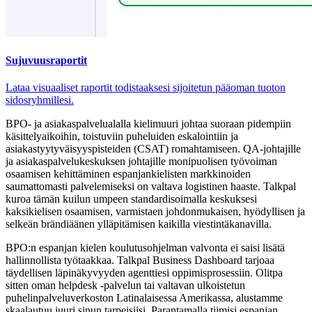
Sujuvuusraportit
Lataa visuaaliset raportit todistaaksesi sijoitetun pääoman tuoton
sidosryhmillesi.
BPO- ja asiakaspalvelualalla kielimuuri johtaa suoraan pidempiin
käsittelyaikoihin, toistuviin puheluiden eskalointiin ja
asiakastyytyväisyyspisteiden (CSAT) romahtamiseen. QA-johtajille
ja asiakaspalvelukeskuksen johtajille monipuolisen työvoiman
osaamisen kehittäminen espanjankielisten markkinoiden
saumattomasti palvelemiseksi on valtava logistinen haaste. Talkpal
kuroa tämän kuilun umpeen standardisoimalla keskuksesi
kaksikielisen osaamisen, varmistaen johdonmukaisen, hyödyllisen ja
selkeän brändiäänen ylläpitämisen kaikilla viestintäkanavilla.
BPO:n espanjan kielen koulutusohjelman valvonta ei saisi lisätä
hallinnollista työtaakkaa. Talkpal Business Dashboard tarjoaa
täydellisen läpinäkyvyyden agenttiesi oppimisprosessiin. Olitpa
sitten oman helpdesk -palvelun tai valtavan ulkoistetun
puhelinpalveluverkoston Latinalaisessa Amerikassa, alustamme
skaalautuu juuri sinun tarpeisiisi. Parantamalla tiimisi espanjan