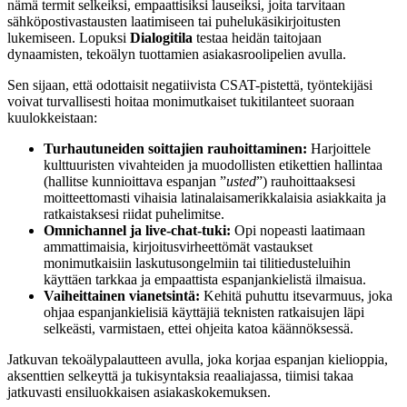
nämä termit selkeiksi, empaattisiksi lauseiksi, joita tarvitaan
sähköpostivastausten laatimiseen tai puhelukäsikirjoitusten
lukemiseen. Lopuksi
Dialogitila
testaa heidän taitojaan
dynaamisten, tekoälyn tuottamien asiakasroolipelien avulla.
Sen sijaan, että odottaisit negatiivista CSAT-pistettä, työntekijäsi
voivat turvallisesti hoitaa monimutkaiset tukitilanteet suoraan
kuulokkeistaan:
Turhautuneiden soittajien rauhoittaminen:
Harjoittele
kulttuuristen vivahteiden ja muodollisten etikettien hallintaa
(hallitse kunnioittava espanjan ”
usted
”) rauhoittaaksesi
moitteettomasti vihaisia latinalaisamerikkalaisia asiakkaita ja
ratkaistaksesi riidat puhelimitse.
Omnichannel ja live-chat-tuki:
Opi nopeasti laatimaan
ammattimaisia, kirjoitusvirheettömät vastaukset
monimutkaisiin laskutusongelmiin tai tilitiedusteluihin
käyttäen tarkkaa ja empaattista espanjankielistä ilmaisua.
Vaiheittainen vianetsintä:
Kehitä puhuttu itsevarmuus, joka
ohjaa espanjankielisiä käyttäjiä teknisten ratkaisujen läpi
selkeästi, varmistaen, ettei ohjeita katoa käännöksessä.
Jatkuvan tekoälypalautteen avulla, joka korjaa espanjan kielioppia,
aksenttien selkeyttä ja tukisyntaksia reaaliajassa, tiimisi takaa
jatkuvasti ensiluokkaisen asiakaskokemuksen.