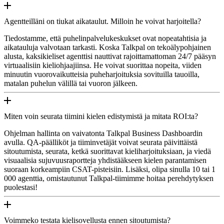
Agentteilläni on tiukat aikataulut. Milloin he voivat harjoitella?
Tiedostamme, että puhelinpalvelukeskukset ovat nopeatahtisia ja
aikatauluja valvotaan tarkasti. Koska Talkpal on tekoälypohjainen
alusta, kaksikieliset agenttisi nauttivat rajoittamattoman 24/7 pääsyn
virtuaalisiin kieliohjaajiinsa. He voivat suorittaa nopeita, viiden
minuutin vuorovaikutteisia puheharjoituksia sovituilla tauoilla,
matalan puhelun välillä tai vuoron jälkeen.
Miten voin seurata tiimini kielen edistymistä ja mitata ROI:ta?
Ohjelman hallinta on vaivatonta Talkpal Business Dashboardin
avulla. QA-päälliköt ja tiiminvetäjät voivat seurata päivittäistä
sitoutumista, seurata, ketkä suorittavat kieliharjoituksiaan, ja viedä
visuaalisia sujuvuusraportteja yhdistääkseen kielen parantamisen
suoraan korkeampiin CSAT-pisteisiin. Lisäksi, olipa sinulla 10 tai 1
000 agenttia, omistautunut Talkpal-tiimimme hoitaa perehdytyksen
puolestasi!
Voimmeko testata kielisovellusta ennen sitoutumista?