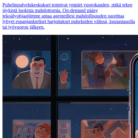
Puhelinpalvelukeskukset toimivat ympäri vuorokauden, mikä tekee
jäykistä luokista mahdottomia. On-demand pääsy
tekoälyohjaajiimme antaa agenteillesi mahdollisuuden suorittaa
lyhyet espanjankieliset harjoitukset puheluiden välissä, lounastauolla
tai työvuoron jälkeen.