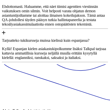
Ehdottomasti. Haluamme, että näet tiimisi agenttien viestinnän
vaikutuksen omin silmin. Voit helposti varata ohjatun demon
asiantuntijoiltamme tai aloittaa ilmaisen kokeilujakson. Tämä antaa
QA-johdollesi täyden pääsyn tutkia hallintapaneelia ja testata
tekoälyasiakassimulaatioita ennen ostopäätösten tekemistä.
Tarjoatteko tukikursseja muissa kielissä kuin espanjassa?
Kyllä! Espanjan kielen asiakastukipolkumme lisäksi Talkpal tarjoaa
kattavia ammatillisia kursseja neljällä muulla erittäin kysytyllä
kielellä: englanniksi, ranskaksi, saksaksi ja italiaksi.