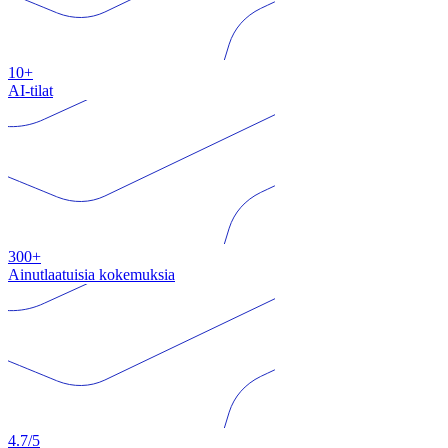
10+
AI-tilat
300+
Ainutlaatuisia kokemuksia
4.7/5