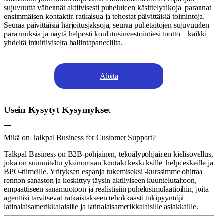
sujuvuutta vähennät aktiivisesti puheluiden käsittelyaikoja, parannat
ensimmäisen kontaktin ratkaisua ja tehostat päivittäisiä toimintoja.
Seuraa päivittäisiä harjoitusjaksoja, seuraa puhetaitojen sujuvuuden
parannuksia ja näytä helposti koulutusinvestointiesi tuotto – kaikki
yhdeltä intuitiiviselta hallintapaneelilta.
Aloita
Usein Kysytyt Kysymykset
Mikä on Talkpal Business for Customer Support?
Talkpal Business on B2B-pohjainen, tekoälypohjainen kielisovellus,
joka on suunniteltu yksinomaan kontaktikeskuksille, helpdeskeille ja
BPO-tiimeille. Yrityksen espanja tukemiseksi -kurssimme ohittaa
rennon sanaston ja keskittyy täysin aktiiviseen kuuntelutaitoon,
empaattiseen sanamuotoon ja realistisiin puhelusimulaatioihin, joita
agenttisi tarvitsevat ratkaistakseen tehokkaasti tukipyyntöjä
latinalaisamerikkalaisille ja latinalaisamerikkalaisille asiakkaille.