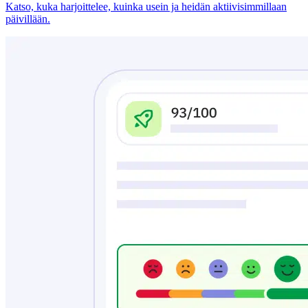
Katso, kuka harjoittelee, kuinka usein ja heidän aktiivisimmillaan
päivillään.