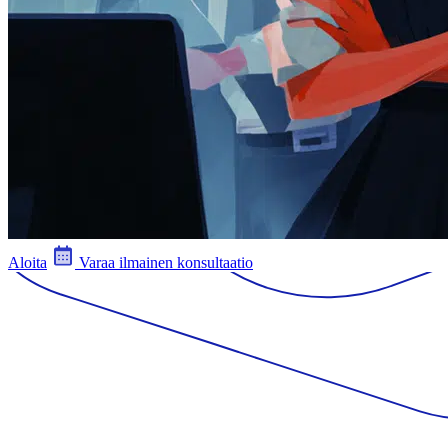
Aloita
Varaa ilmainen konsultaatio