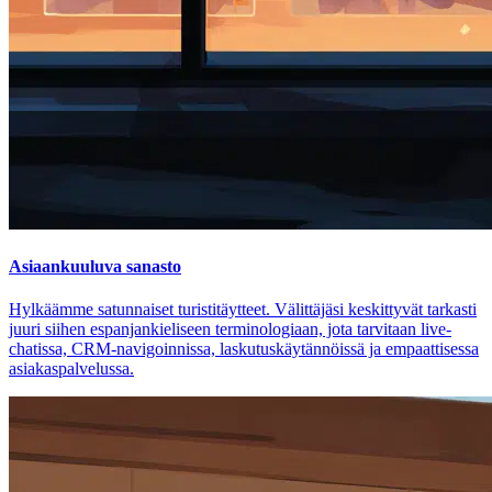
Asiaankuuluva sanasto
Hylkäämme satunnaiset turistitäytteet. Välittäjäsi keskittyvät tarkasti
juuri siihen espanjankieliseen terminologiaan, jota tarvitaan live-
chatissa, CRM-navigoinnissa, laskutuskäytännöissä ja empaattisessa
asiakaspalvelussa.