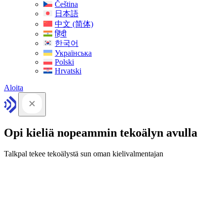
Čeština
日本語
中文 (简体)
हिंदी
한국어
Українська
Polski
Hrvatski
Aloita
Opi kieliä nopeammin tekoälyn avulla
Talkpal tekee tekoälystä sun oman kielivalmentajan