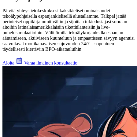
Päivitä yhteystietokeskuksesi kaksikieliset ominaisuudet
tekoälypohjaisella espanjankielisellä alustallamme. Talkpal jättää
perinteiset oppikirjatunnit väliin ja sijoittaa tukiedustajasi suoraan
aitoihin latinalaisamerikkalaisiin tikettitilanteisiin ja live-
puhelusimulaatioihin. Välittömillä tekoälykorjauksilla espanjan
ääntämiseen, aktiiviseen kuunteluun ja empaattiseen sävyyn agenttisi
saavuttavat monikanavaisen sujuvuuden 24/7—sopeutuen
täydellisesti kiertäviin BPO-aikatauluihin.
Aloita
Varaa ilmainen konsultaatio