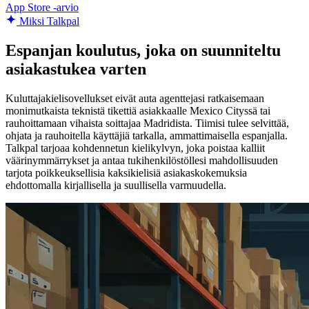
App Store -arvio
Miksi Talkpal
Espanjan koulutus, joka on suunniteltu
asiakastukea varten
Kuluttajakielisovellukset eivät auta agenttejasi ratkaisemaan
monimutkaista teknistä tikettiä asiakkaalle Mexico Cityssä tai
rauhoittamaan vihaista soittajaa Madridista. Tiimisi tulee selvittää,
ohjata ja rauhoitella käyttäjiä tarkalla, ammattimaisella espanjalla.
Talkpal tarjoaa kohdennetun kielikylvyn, joka poistaa kalliit
väärinymmärrykset ja antaa tukihenkilöstöllesi mahdollisuuden
tarjota poikkeuksellisia kaksikielisiä asiakaskokemuksia
ehdottomalla kirjallisella ja suullisella varmuudella.