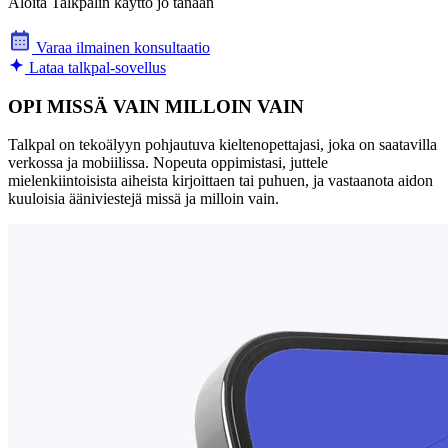
Aloita Talkpalin käyttö jo tänään
Varaa ilmainen konsultaatio
Lataa talkpal-sovellus
OPI MISSÄ VAIN MILLOIN VAIN
Talkpal on tekoälyyn pohjautuva kieltenopettajasi, joka on saatavilla
verkossa ja mobiilissa. Nopeuta oppimistasi, juttele
mielenkiintoisista aiheista kirjoittaen tai puhuen, ja vastaanota aidon
kuuloisia ääniviestejä missä ja milloin vain.