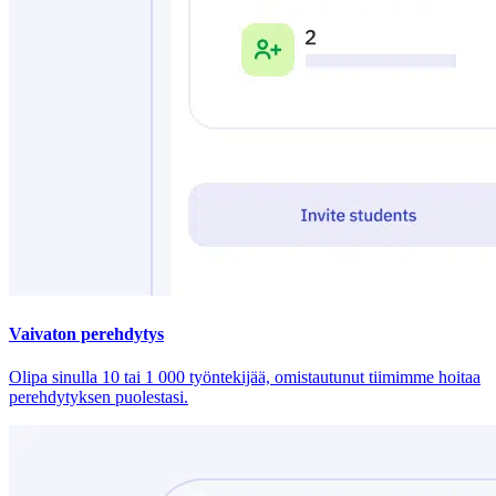
Vaivaton perehdytys
Olipa sinulla 10 tai 1 000 työntekijää, omistautunut tiimimme hoitaa
perehdytyksen puolestasi.