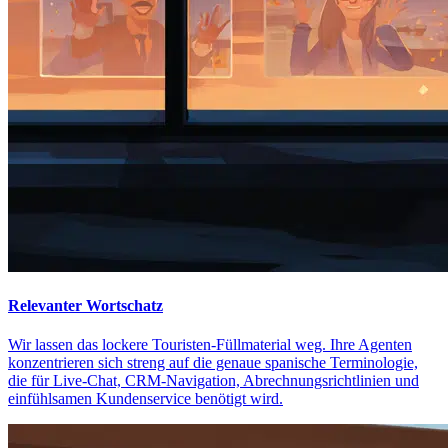
Relevanter Wortschatz
Wir lassen das lockere Touristen-Füllmaterial weg. Ihre Agenten
konzentrieren sich streng auf die genaue spanische Terminologie,
die für Live-Chat, CRM-Navigation, Abrechnungsrichtlinien und
einfühlsamen Kundenservice benötigt wird.