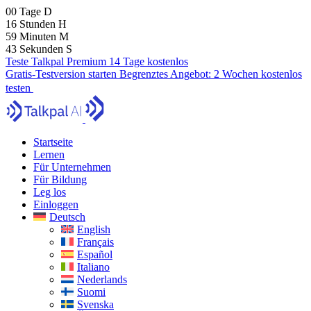
00
Tage
D
16
Stunden
H
59
Minuten
M
41
Sekunden
S
Teste Talkpal Premium 14 Tage kostenlos
Gratis-Testversion starten
Begrenztes Angebot:
2 Wochen kostenlos
testen
Startseite
Lernen
Für Unternehmen
Für Bildung
Leg los
Einloggen
Deutsch
English
Français
Español
Italiano
Nederlands
Suomi
Svenska