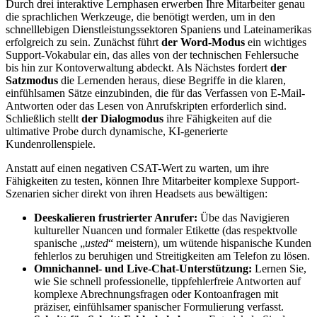
Durch drei interaktive Lernphasen erwerben Ihre Mitarbeiter genau
die sprachlichen Werkzeuge, die benötigt werden, um in den
schnelllebigen Dienstleistungssektoren Spaniens und Lateinamerikas
erfolgreich zu sein. Zunächst führt
der Word-Modus
ein wichtiges
Support-Vokabular ein, das alles von der technischen Fehlersuche
bis hin zur Kontoverwaltung abdeckt. Als Nächstes fordert
der
Satzmodus
die Lernenden heraus, diese Begriffe in die klaren,
einfühlsamen Sätze einzubinden, die für das Verfassen von E-Mail-
Antworten oder das Lesen von Anrufskripten erforderlich sind.
Schließlich stellt
der Dialogmodus
ihre Fähigkeiten auf die
ultimative Probe durch dynamische, KI-generierte
Kundenrollenspiele.
Anstatt auf einen negativen CSAT-Wert zu warten, um ihre
Fähigkeiten zu testen, können Ihre Mitarbeiter komplexe Support-
Szenarien sicher direkt von ihren Headsets aus bewältigen:
Deeskalieren frustrierter Anrufer:
Übe das Navigieren
kultureller Nuancen und formaler Etikette (das respektvolle
spanische „
usted
“ meistern), um wütende hispanische Kunden
fehlerlos zu beruhigen und Streitigkeiten am Telefon zu lösen.
Omnichannel- und Live-Chat-Unterstützung:
Lernen Sie,
wie Sie schnell professionelle, tippfehlerfreie Antworten auf
komplexe Abrechnungsfragen oder Kontoanfragen mit
präziser, einfühlsamer spanischer Formulierung verfasst.