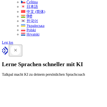
Čeština
日本語
中文 (简体)
हिंदी
한국어
Українська
Polski
Hrvatski
Leg los
Lerne Sprachen schneller mit KI
Talkpal macht KI zu deinem persönlichen Sprachcoach