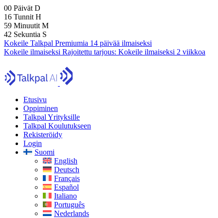
00
Päivät
D
16
Tunnit
H
59
Minuutit
M
41
Sekuntia
S
Kokeile Talkpal Premiumia 14 päivää ilmaiseksi
Kokeile ilmaiseksi
Rajoitettu tarjous:
Kokeile ilmaiseksi 2 viikkoa
Etusivu
Oppiminen
Talkpal Yrityksille
Talkpal Koulutukseen
Rekisteröidy
Login
Suomi
English
Deutsch
Français
Español
Italiano
Português
Nederlands