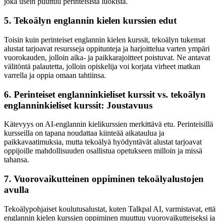
joka usein puuttuu perinteisistä luokista.
5. Tekoälyn englannin kielen kurssien edut
Toisin kuin perinteiset englannin kielen kurssit, tekoälyn tukemat
alustat tarjoavat resursseja oppitunteja ja harjoittelua varten ympäri
vuorokauden, jolloin aika- ja paikkarajoitteet poistuvat. Ne antavat
välitöntä palautetta, jolloin opiskelija voi korjata virheet matkan
varrella ja oppia omaan tahtiinsa.
6. Perinteiset englanninkieliset kurssit vs. tekoälyn
englanninkieliset kurssit: Joustavuus
Kätevyys on AI-englannin kielikurssien merkittävä etu. Perinteisillä
kursseilla on tapana noudattaa kiinteää aikataulua ja
paikkavaatimuksia, mutta tekoälyä hyödyntävät alustat tarjoavat
oppijoille mahdollisuuden osallistua opetukseen milloin ja missä
tahansa.
7. Vuorovaikutteinen oppiminen tekoälyalustojen
avulla
Tekoälypohjaiset koulutusalustat, kuten Talkpal AI, varmistavat, että
englannin kielen kurssien oppiminen muuttuu vuorovaikutteiseksi ja