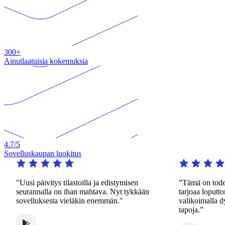
300+
Ainutlaatuisia kokemuksia
4.7
/5
Sovelluskaupan luokitus
"Uusi päivitys tilastoilla ja edistymisen
”Tämä on todell
seurannalla on ihan mahtava. Nyt tykkään
tarjoaa loputtom
sovelluksesta vieläkin enemmän."
valikoimalla dy
tapoja.”