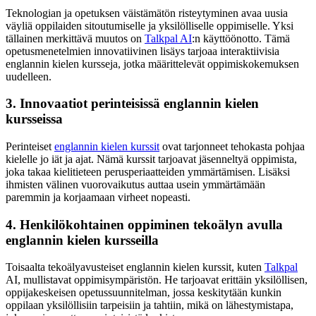
Teknologian ja opetuksen väistämätön risteytyminen avaa uusia
väyliä oppilaiden sitoutumiselle ja yksilölliselle oppimiselle. Yksi
tällainen merkittävä muutos on
Talkpal AI
:n käyttöönotto. Tämä
opetusmenetelmien innovatiivinen lisäys tarjoaa interaktiivisia
englannin kielen kursseja, jotka määrittelevät oppimiskokemuksen
uudelleen.
3. Innovaatiot perinteisissä englannin kielen
kursseissa
Perinteiset
englannin kielen kurssit
ovat tarjonneet tehokasta pohjaa
kielelle jo iät ja ajat. Nämä kurssit tarjoavat jäsenneltyä oppimista,
joka takaa kielitieteen perusperiaatteiden ymmärtämisen. Lisäksi
ihmisten välinen vuorovaikutus auttaa usein ymmärtämään
paremmin ja korjaamaan virheet nopeasti.
4. Henkilökohtainen oppiminen tekoälyn avulla
englannin kielen kursseilla
Toisaalta tekoälyavusteiset englannin kielen kurssit, kuten
Talkpal
AI, mullistavat oppimisympäristön. He tarjoavat erittäin yksilöllisen,
oppijakeskeisen opetussuunnitelman, jossa keskitytään kunkin
oppilaan yksilöllisiin tarpeisiin ja tahtiin, mikä on lähestymistapa,