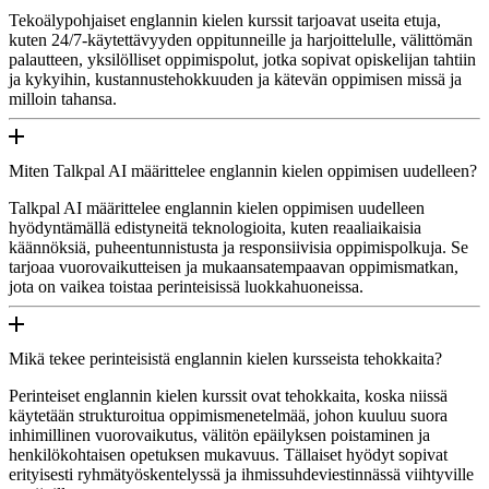
Tekoälypohjaiset englannin kielen kurssit tarjoavat useita etuja,
kuten 24/7-käytettävyyden oppitunneille ja harjoittelulle, välittömän
palautteen, yksilölliset oppimispolut, jotka sopivat opiskelijan tahtiin
ja kykyihin, kustannustehokkuuden ja kätevän oppimisen missä ja
milloin tahansa.
Miten Talkpal AI määrittelee englannin kielen oppimisen uudelleen?
Talkpal AI määrittelee englannin kielen oppimisen uudelleen
hyödyntämällä edistyneitä teknologioita, kuten reaaliaikaisia
käännöksiä, puheentunnistusta ja responsiivisia oppimispolkuja. Se
tarjoaa vuorovaikutteisen ja mukaansatempaavan oppimismatkan,
jota on vaikea toistaa perinteisissä luokkahuoneissa.
Mikä tekee perinteisistä englannin kielen kursseista tehokkaita?
Perinteiset englannin kielen kurssit ovat tehokkaita, koska niissä
käytetään strukturoitua oppimismenetelmää, johon kuuluu suora
inhimillinen vuorovaikutus, välitön epäilyksen poistaminen ja
henkilökohtaisen opetuksen mukavuus. Tällaiset hyödyt sopivat
erityisesti ryhmätyöskentelyssä ja ihmissuhdeviestinnässä viihtyville