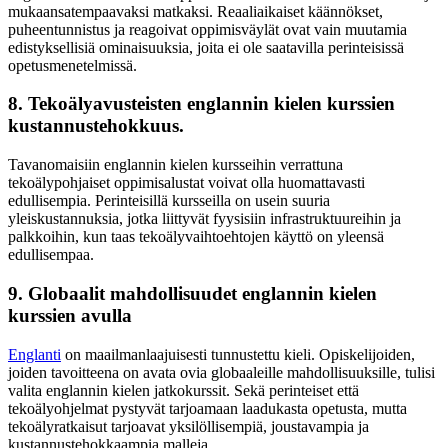
mukaansatempaavaksi matkaksi. Reaaliaikaiset käännökset,
puheentunnistus ja reagoivat oppimisväylät ovat vain muutamia
edistyksellisiä ominaisuuksia, joita ei ole saatavilla perinteisissä
opetusmenetelmissä.
8. Tekoälyavusteisten englannin kielen kurssien
kustannustehokkuus.
Tavanomaisiin englannin kielen kursseihin verrattuna
tekoälypohjaiset oppimisalustat voivat olla huomattavasti
edullisempia. Perinteisillä kursseilla on usein suuria
yleiskustannuksia, jotka liittyvät fyysisiin infrastruktuureihin ja
palkkoihin, kun taas tekoälyvaihtoehtojen käyttö on yleensä
edullisempaa.
9. Globaalit mahdollisuudet englannin kielen
kurssien avulla
Englanti
on maailmanlaajuisesti tunnustettu kieli. Opiskelijoiden,
joiden tavoitteena on avata ovia globaaleille mahdollisuuksille, tulisi
valita englannin kielen jatkokurssit. Sekä perinteiset että
tekoälyohjelmat pystyvät tarjoamaan laadukasta opetusta, mutta
tekoälyratkaisut tarjoavat yksilöllisempiä, joustavampia ja
kustannustehokkaampia malleja.