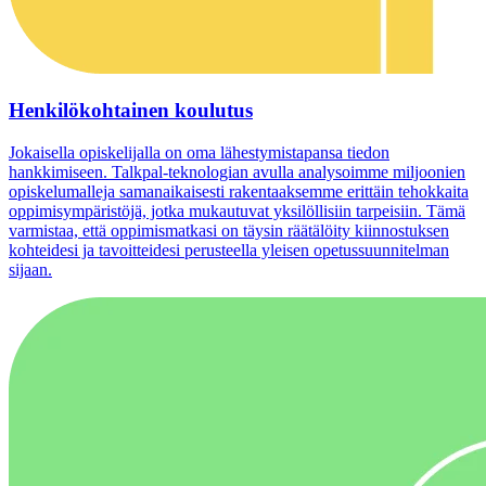
Henkilökohtainen koulutus
Jokaisella opiskelijalla on oma lähestymistapansa tiedon
hankkimiseen. Talkpal-teknologian avulla analysoimme miljoonien
opiskelumalleja samanaikaisesti rakentaaksemme erittäin tehokkaita
oppimisympäristöjä, jotka mukautuvat yksilöllisiin tarpeisiin. Tämä
varmistaa, että oppimismatkasi on täysin räätälöity kiinnostuksen
kohteidesi ja tavoitteidesi perusteella yleisen opetussuunnitelman
sijaan.