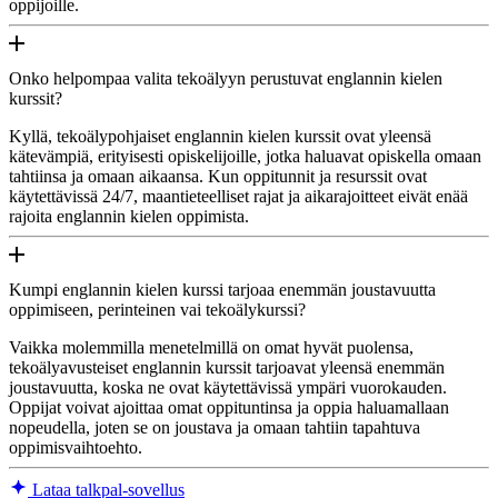
oppijoille.
Onko helpompaa valita tekoälyyn perustuvat englannin kielen
kurssit?
Kyllä, tekoälypohjaiset englannin kielen kurssit ovat yleensä
kätevämpiä, erityisesti opiskelijoille, jotka haluavat opiskella omaan
tahtiinsa ja omaan aikaansa. Kun oppitunnit ja resurssit ovat
käytettävissä 24/7, maantieteelliset rajat ja aikarajoitteet eivät enää
rajoita englannin kielen oppimista.
Kumpi englannin kielen kurssi tarjoaa enemmän joustavuutta
oppimiseen, perinteinen vai tekoälykurssi?
Vaikka molemmilla menetelmillä on omat hyvät puolensa,
tekoälyavusteiset englannin kurssit tarjoavat yleensä enemmän
joustavuutta, koska ne ovat käytettävissä ympäri vuorokauden.
Oppijat voivat ajoittaa omat oppituntinsa ja oppia haluamallaan
nopeudella, joten se on joustava ja omaan tahtiin tapahtuva
oppimisvaihtoehto.
Lataa talkpal-sovellus