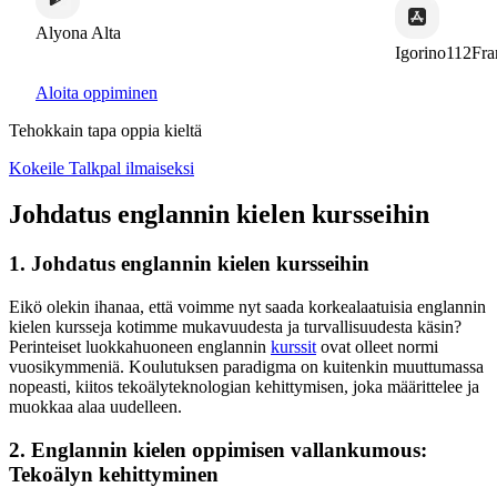
Alyona Alta
Igorino112Fran
Aloita oppiminen
Tehokkain tapa oppia kieltä
Kokeile Talkpal ilmaiseksi
Johdatus englannin kielen kursseihin
1. Johdatus englannin kielen kursseihin
Eikö olekin ihanaa, että voimme nyt saada korkealaatuisia englannin
kielen kursseja kotimme mukavuudesta ja turvallisuudesta käsin?
Perinteiset luokkahuoneen englannin
kurssit
ovat olleet normi
vuosikymmeniä. Koulutuksen paradigma on kuitenkin muuttumassa
nopeasti, kiitos tekoälyteknologian kehittymisen, joka määrittelee ja
muokkaa alaa uudelleen.
2. Englannin kielen oppimisen vallankumous:
Tekoälyn kehittyminen