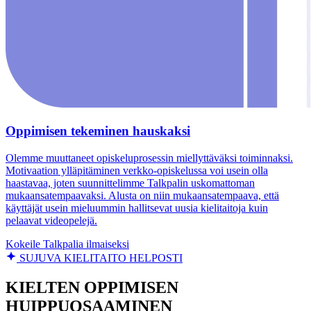
Oppimisen tekeminen hauskaksi
Olemme muuttaneet opiskeluprosessin miellyttäväksi toiminnaksi.
Motivaation ylläpitäminen verkko-opiskelussa voi usein olla
haastavaa, joten suunnittelimme Talkpalin uskomattoman
mukaansatempaavaksi. Alusta on niin mukaansatempaava, että
käyttäjät usein mieluummin hallitsevat uusia kielitaitoja kuin
pelaavat videopelejä.
Kokeile Talkpalia ilmaiseksi
SUJUVA KIELITAITO HELPOSTI
KIELTEN OPPIMISEN
HUIPPUOSAAMINEN