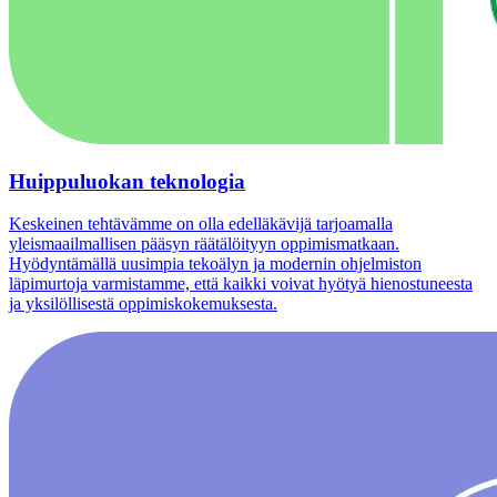
Huippuluokan teknologia
Keskeinen tehtävämme on olla edelläkävijä tarjoamalla
yleismaailmallisen pääsyn räätälöityyn oppimismatkaan.
Hyödyntämällä uusimpia tekoälyn ja modernin ohjelmiston
läpimurtoja varmistamme, että kaikki voivat hyötyä hienostuneesta
ja yksilöllisestä oppimiskokemuksesta.